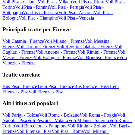
Voli Pisa - Catania
Voli Pisa - Milano
Voli Pisa - Trieste
Voli Pisa -
Torino
Voli Pisa - Rimini
Voli Pisa - Perugia
Voli Pisa -
Battipaglia
Voli Pisa - Pescara
Voli Pisa - Ancona
Voli Pisa -
Bologna
Voli Pisa - Ciampino
Voli Pisa - Venezia
Principali tratte per Firenze
Voli Catania - Firenze
Voli Milano - Firenze
Voli Messina -
Firenze
Voli Torino - Firenze
Voli Reggio Calabria - Firenze
Voli
Cagliari - Firenze
Voli Ancona - Firenze
Voli Rimini - Firenze
Voli
Mestre - Firenze
Voli Bologna - Firenze
Voli Brindisi - Firenze
Voli
Venezia - Firenze
Tratte correlate
Bus Pisa - Firenze
Treni Pisa - Firenze
Bus Firenze - Pisa
Treni
Firenze - Pisa
Voli Firenze - Pisa
Altri itinerari popolari
Voli Parigi - Tolosa
Voli Roma - Bolzano
Voli Roma - Foggia
Voli
Napoli - Pisa
Voli Pescara - Milano
Voli Milano - Salerno
Voli Roma -
Torino
Voli Barcellona - Pamplona
Voli Rimini - Bologna
Voli Bari -
Firenze
Voli Firenze - Pisa
Voli Pisa - Roma
Voli Milano -