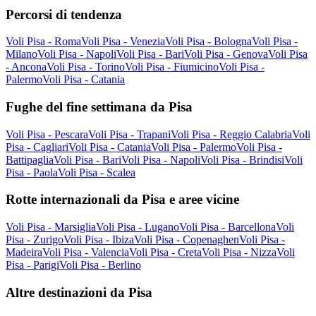
Percorsi di tendenza
Voli Pisa - Roma
Voli Pisa - Venezia
Voli Pisa - Bologna
Voli Pisa -
Milano
Voli Pisa - Napoli
Voli Pisa - Bari
Voli Pisa - Genova
Voli Pisa
- Ancona
Voli Pisa - Torino
Voli Pisa - Fiumicino
Voli Pisa -
Palermo
Voli Pisa - Catania
Fughe del fine settimana da Pisa
Voli Pisa - Pescara
Voli Pisa - Trapani
Voli Pisa - Reggio Calabria
Voli
Pisa - Cagliari
Voli Pisa - Catania
Voli Pisa - Palermo
Voli Pisa -
Battipaglia
Voli Pisa - Bari
Voli Pisa - Napoli
Voli Pisa - Brindisi
Voli
Pisa - Paola
Voli Pisa - Scalea
Rotte internazionali da Pisa e aree vicine
Voli Pisa - Marsiglia
Voli Pisa - Lugano
Voli Pisa - Barcellona
Voli
Pisa - Zurigo
Voli Pisa - Ibiza
Voli Pisa - Copenaghen
Voli Pisa -
Madeira
Voli Pisa - Valencia
Voli Pisa - Creta
Voli Pisa - Nizza
Voli
Pisa - Parigi
Voli Pisa - Berlino
Altre destinazioni da Pisa