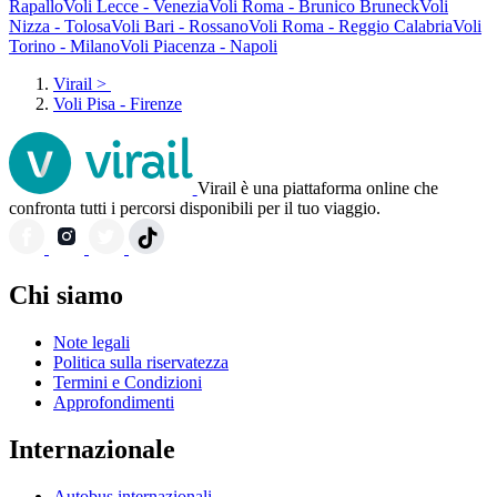
Rapallo
Voli Lecce - Venezia
Voli Roma - Brunico Bruneck
Voli
Nizza - Tolosa
Voli Bari - Rossano
Voli Roma - Reggio Calabria
Voli
Torino - Milano
Voli Piacenza - Napoli
Virail
>
Voli Pisa - Firenze
Virail è una piattaforma online che
confronta tutti i percorsi disponibili per il tuo viaggio.
Chi siamo
Note legali
Politica sulla riservatezza
Termini e Condizioni
Approfondimenti
Internazionale
Autobus internazionali