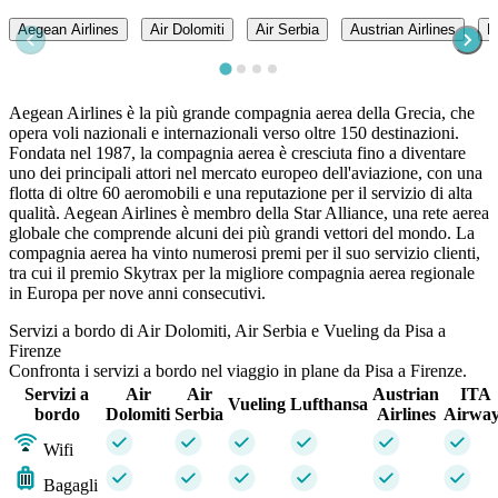
Aegean Airlines
Air Dolomiti
Air Serbia
Austrian Airlines
B
Aegean Airlines è la più grande compagnia aerea della Grecia, che
opera voli nazionali e internazionali verso oltre 150 destinazioni.
Fondata nel 1987, la compagnia aerea è cresciuta fino a diventare
uno dei principali attori nel mercato europeo dell'aviazione, con una
flotta di oltre 60 aeromobili e una reputazione per il servizio di alta
qualità. Aegean Airlines è membro della Star Alliance, una rete aerea
globale che comprende alcuni dei più grandi vettori del mondo. La
compagnia aerea ha vinto numerosi premi per il suo servizio clienti,
tra cui il premio Skytrax per la migliore compagnia aerea regionale
in Europa per nove anni consecutivi.
Servizi a bordo di Air Dolomiti, Air Serbia e Vueling da Pisa a
Firenze
Confronta i servizi a bordo nel viaggio in plane da Pisa a Firenze.
Servizi a
Air
Air
Austrian
ITA
Vueling
Lufthansa
bordo
Dolomiti
Serbia
Airlines
Airway
Wifi
Bagagli