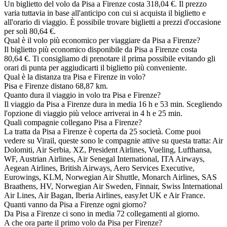
Un biglietto del volo da Pisa a Firenze costa 318,04 €. Il prezzo
varia tuttavia in base all'anticipo con cui si acquista il biglietto e
all'orario di viaggio. È possibile trovare biglietti a prezzi d'occasione
per soli 80,64 €.
Qual è il volo più economico per viaggiare da Pisa a Firenze?
Il biglietto più economico disponibile da Pisa a Firenze costa
80,64 €. Ti consigliamo di prenotare il prima possibile evitando gli
orari di punta per aggiudicarti il biglietto più conveniente.
Qual è la distanza tra Pisa e Firenze in volo?
Pisa e Firenze distano 68,87 km.
Quanto dura il viaggio in volo tra Pisa e Firenze?
Il viaggio da Pisa a Firenze dura in media 16 h e 53 min. Scegliendo
l'opzione di viaggio più veloce arriverai in 4 h e 25 min.
Quali compagnie collegano Pisa a Firenze?
La tratta da Pisa a Firenze è coperta da 25 società. Come puoi
vedere su Virail, queste sono le compagnie attive su questa tratta: Air
Dolomiti, Air Serbia, XZ, President Airlines, Vueling, Lufthansa,
WF, Austrian Airlines, Air Senegal International, ITA Airways,
Aegean Airlines, British Airways, Aero Services Executive,
Eurowings, KLM, Norwegian Air Shuttle, Monarch Airlines, SAS
Braathens, HV, Norwegian Air Sweden, Finnair, Swiss International
Air Lines, Air Bagan, Iberia Airlines, easyJet UK e Air France.
Quanti vanno da Pisa a Firenze ogni giorno?
Da Pisa a Firenze ci sono in media 72 collegamenti al giorno.
A che ora parte il primo volo da Pisa per Firenze?