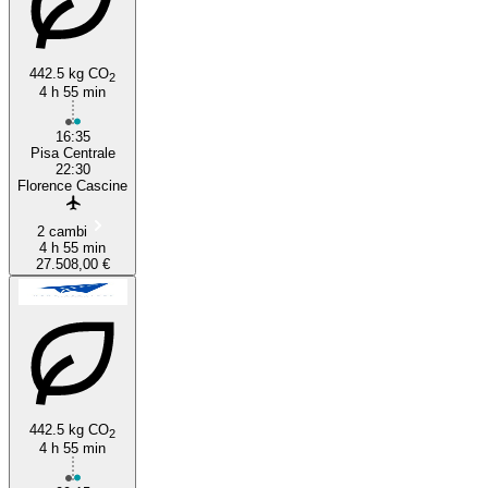
Pisa
442.5 kg CO
2
4 h 55 min
16:35
Pisa Centrale
22:30
Florence Cascine
2 cambi
4 h 55 min
27.508,00 €
442.5 kg CO
2
4 h 55 min