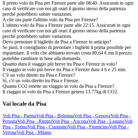
Il primo volo da Pisa per Firenze parte alle 08:40. Assicurati in ogni
caso di verificare con noi gli orari il giorno stesso della partenza
perché potrebbero subire variazioni.
A che ora parte l'ultimo volo da Pisa per Firenze?
L'ultimo volo da Pisa a Firenze parte alle 22:15. Assicurati in ogni
caso di verificare con noi gli orari il giorno stesso della partenza
perché potrebbero subire variazioni.
Devo prenotare il biglietto da Pisa a Firenze in anticipo?
Se puoi, ti consigliamo di prenotare i biglietti il prima possibile per
risparmiare. Il volo che abbiamo trovato costa 80,64 € ma il prezzo
potrebbe cambiare in base alla domanda.
Quanto dura il viaggio più breve tra Pisa e Firenze in volo?
Il viaggio in volo più breve tra Pisa e Firenze dura 4 h e 25 min.
C'è un volo diretto tra Pisa e Firenze?
Sì, c'è un volo diretto tra Pisa e Firenze.
Quanta CO2 emette un viaggio in volo da Pisa a Firenze?
Il viaggio in volo da Pisa a Firenze genera 13.77kg di CO2.
Vai locale da Pisa
Voli Pisa - Parma
Voli Pisa - Bologna
Voli Pisa - Genova
Voli Pisa -
Perugia
Voli Pisa - Rimini
Voli Pisa - Ancona
Voli Pisa - Lugano
Voli
Pisa - Torino
Voli Pisa - Ciampino
Voli Pisa - Fiumicino
Voli Pisa -
Verona
Voli Pisa - Milano