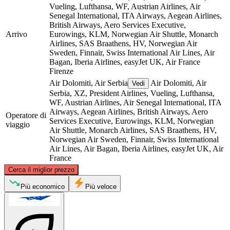
Vueling, Lufthansa, WF, Austrian Airlines, Air
Senegal International, ITA Airways, Aegean Airlines,
British Airways, Aero Services Executive,
Arrivo
Eurowings, KLM, Norwegian Air Shuttle, Monarch
Airlines, SAS Braathens, HV, Norwegian Air
Sweden, Finnair, Swiss International Air Lines, Air
Bagan, Iberia Airlines, easyJet UK, Air France
Firenze
Air Dolomiti, Air Serbia
Air Dolomiti, Air
Vedi
Serbia, XZ, President Airlines, Vueling, Lufthansa,
WF, Austrian Airlines, Air Senegal International, ITA
Airways, Aegean Airlines, British Airways, Aero
Operatore di
Services Executive, Eurowings, KLM, Norwegian
viaggio
Air Shuttle, Monarch Airlines, SAS Braathens, HV,
Norwegian Air Sweden, Finnair, Swiss International
Air Lines, Air Bagan, Iberia Airlines, easyJet UK, Air
France
©
CARTO
, ©
OpenStreetMap
contributors
Cerca il miglior prezzo
Più economico
Più veloce
Florence