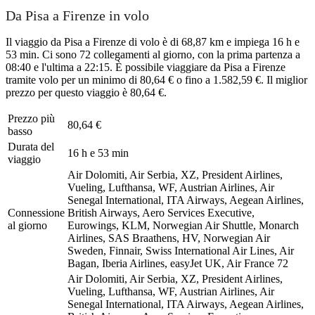
Da Pisa a Firenze in volo
Il viaggio da Pisa a Firenze di volo è di 68,87 km e impiega 16 h e
53 min. Ci sono 72 collegamenti al giorno, con la prima partenza a
08:40 e l'ultima a 22:15. È possibile viaggiare da Pisa a Firenze
tramite volo per un minimo di 80,64 € o fino a 1.582,59 €. Il miglior
prezzo per questo viaggio è 80,64 €.
Prezzo più
80,64 €
basso
Durata del
16 h e 53 min
viaggio
Air Dolomiti, Air Serbia, XZ, President Airlines,
Vueling, Lufthansa, WF, Austrian Airlines, Air
Senegal International, ITA Airways, Aegean Airlines,
Connessione
British Airways, Aero Services Executive,
al giorno
Eurowings, KLM, Norwegian Air Shuttle, Monarch
Airlines, SAS Braathens, HV, Norwegian Air
Sweden, Finnair, Swiss International Air Lines, Air
Bagan, Iberia Airlines, easyJet UK, Air France
72
Air Dolomiti, Air Serbia, XZ, President Airlines,
Vueling, Lufthansa, WF, Austrian Airlines, Air
Senegal International, ITA Airways, Aegean Airlines,