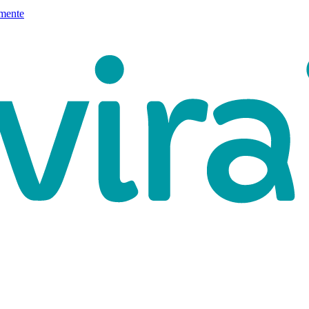
mente