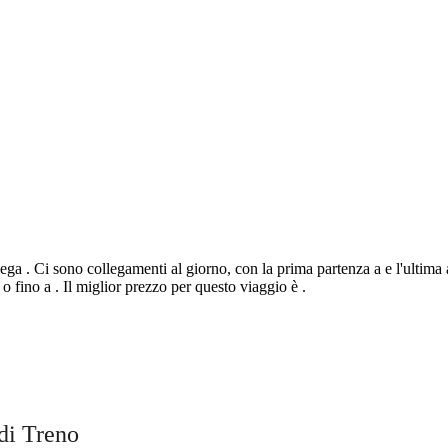
ga . Ci sono collegamenti al giorno, con la prima partenza a e l'ultima a
 fino a . Il miglior prezzo per questo viaggio è .
©
CARTO
, ©
Ope
gio
di Treno