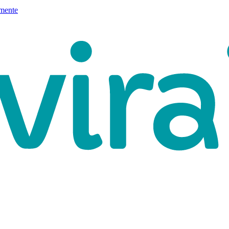
mente