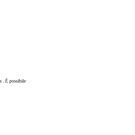
 . È possibile
nStreetMap
contributors