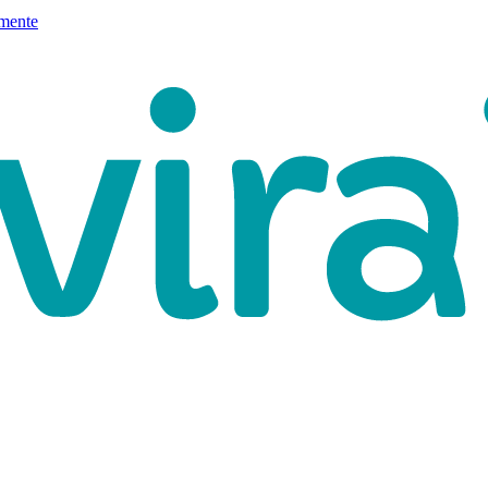
mente