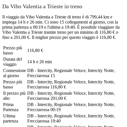
Da Vibo Valentia a Trieste in treno
Il viaggio da Vibo Valentia a Trieste di treno è di 799,44 km e
impiega 14 h e 26 min. Ci sono 15 collegamenti al giorno, con la
prima partenza a 00:19 e l'ultima a 19:40. È possibile viaggiare da
Vibo Valentia a Trieste tramite treno per un minimo di 116,80 € o
fino a 201,00 €. Il miglior prezzo per questo viaggio è 116,80 €.
Prezzo più
116,80 €
basso
Durata del
14 h e 26 min
viaggio
Connessione
DB - Intercity, Regionale Veloce, Intercity Notte,
al giorno
Frecciarossa
15
Prezzo più
DB - Intercity, Regionale Veloce, Intercity Notte,
basso
Frecciarossa
116,80 €
Il prezzo più
DB - Intercity, Regionale Veloce, Intercity Notte,
alto
Frecciarossa
201,00 €
Prima
DB - Intercity, Regionale Veloce, Intercity Notte,
Partenza
Frecciarossa
00:19
Ultima
DB - Intercity, Regionale Veloce, Intercity Notte,
partenza
Frecciarossa
19:40