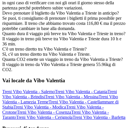
in ogni caso di verificare con noi gli orari il giorno stesso della
partenza perché potrebbero subire variazioni.
Devo prenotare il biglietto da Vibo Valentia a Trieste in anticipo?
Se puoi, ti consigliamo di prenotare i biglietti il prima possibile per
risparmiare. Il treno che abbiamo trovato costa 116,80 € ma il prezzo
potrebbe cambiare in base alla domanda.
Quanto dura il viaggio più breve tra Vibo Valentia e Trieste in treno?
Il viaggio in treno più breve tra Vibo Valentia e Trieste dura 10 h e
36 min.
C'è un treno diretto tra Vibo Valentia e Trieste?
Sì, c'è un treno diretto tra Vibo Valentia e Trieste.
Quanta CO2 emette un viaggio in treno da Vibo Valentia a Trieste?
Il viaggio in treno da Vibo Valentia a Trieste genera 55.96kg di
CO2.
Vai locale da Vibo Valentia
Treni Vibo Valentia - Salerno
Treni Vibo Valentia - Catania
Treni
Vibo Valentia - Brindisi
Treni Vibo Valentia - Messina
Treni Vibo
Valentia - Lamezia Terme
Treni Vibo Valentia - Castellammare di
Stabia
Treni Vibo Valentia - Modica
Treni Vibo Valentia -
Crotone
Treni Vibo Valentia - Cosenza
Treni Vibo Valentia -
Taranto
Treni Vibo Valentia - Cerignola
Treni Vibo Valentia - Barletta