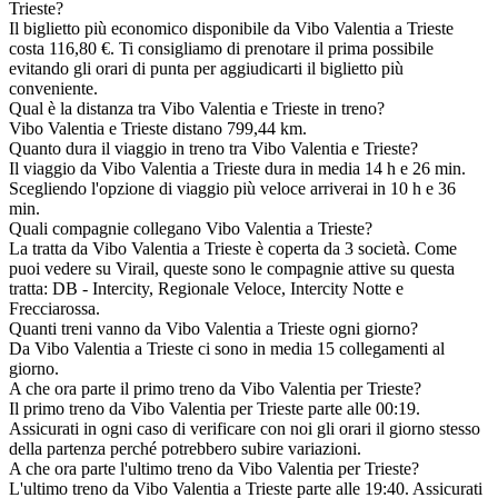
Trieste?
Il biglietto più economico disponibile da Vibo Valentia a Trieste
costa 116,80 €. Ti consigliamo di prenotare il prima possibile
evitando gli orari di punta per aggiudicarti il biglietto più
conveniente.
Qual è la distanza tra Vibo Valentia e Trieste in treno?
Vibo Valentia e Trieste distano 799,44 km.
Quanto dura il viaggio in treno tra Vibo Valentia e Trieste?
Il viaggio da Vibo Valentia a Trieste dura in media 14 h e 26 min.
Scegliendo l'opzione di viaggio più veloce arriverai in 10 h e 36
min.
Quali compagnie collegano Vibo Valentia a Trieste?
La tratta da Vibo Valentia a Trieste è coperta da 3 società. Come
puoi vedere su Virail, queste sono le compagnie attive su questa
tratta: DB - Intercity, Regionale Veloce, Intercity Notte e
Frecciarossa.
Quanti treni vanno da Vibo Valentia a Trieste ogni giorno?
Da Vibo Valentia a Trieste ci sono in media 15 collegamenti al
giorno.
A che ora parte il primo treno da Vibo Valentia per Trieste?
Il primo treno da Vibo Valentia per Trieste parte alle 00:19.
Assicurati in ogni caso di verificare con noi gli orari il giorno stesso
della partenza perché potrebbero subire variazioni.
A che ora parte l'ultimo treno da Vibo Valentia per Trieste?
L'ultimo treno da Vibo Valentia a Trieste parte alle 19:40. Assicurati