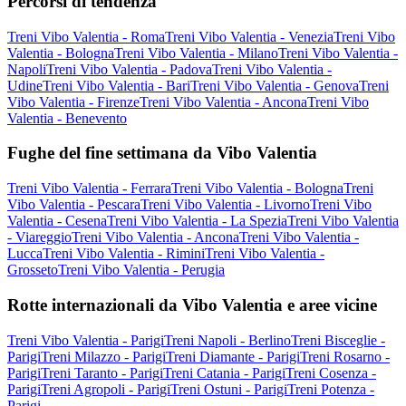
Percorsi di tendenza
Treni Vibo Valentia - Roma
Treni Vibo Valentia - Venezia
Treni Vibo
Valentia - Bologna
Treni Vibo Valentia - Milano
Treni Vibo Valentia -
Napoli
Treni Vibo Valentia - Padova
Treni Vibo Valentia -
Udine
Treni Vibo Valentia - Bari
Treni Vibo Valentia - Genova
Treni
Vibo Valentia - Firenze
Treni Vibo Valentia - Ancona
Treni Vibo
Valentia - Benevento
Fughe del fine settimana da Vibo Valentia
Treni Vibo Valentia - Ferrara
Treni Vibo Valentia - Bologna
Treni
Vibo Valentia - Pescara
Treni Vibo Valentia - Livorno
Treni Vibo
Valentia - Cesena
Treni Vibo Valentia - La Spezia
Treni Vibo Valentia
- Viareggio
Treni Vibo Valentia - Ancona
Treni Vibo Valentia -
Lucca
Treni Vibo Valentia - Rimini
Treni Vibo Valentia -
Grosseto
Treni Vibo Valentia - Perugia
Rotte internazionali da Vibo Valentia e aree vicine
Treni Vibo Valentia - Parigi
Treni Napoli - Berlino
Treni Bisceglie -
Parigi
Treni Milazzo - Parigi
Treni Diamante - Parigi
Treni Rosarno -
Parigi
Treni Taranto - Parigi
Treni Catania - Parigi
Treni Cosenza -
Parigi
Treni Agropoli - Parigi
Treni Ostuni - Parigi
Treni Potenza -
Parigi