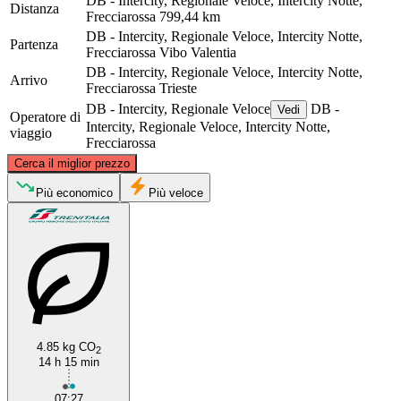
DB - Intercity, Regionale Veloce, Intercity Notte,
Distanza
Frecciarossa
799,44 km
DB - Intercity, Regionale Veloce, Intercity Notte,
Partenza
Frecciarossa
Vibo Valentia
DB - Intercity, Regionale Veloce, Intercity Notte,
Arrivo
Frecciarossa
Trieste
DB - Intercity, Regionale Veloce
DB -
Vedi
Operatore di
Intercity, Regionale Veloce, Intercity Notte,
viaggio
Frecciarossa
©
CARTO
, ©
OpenStreetMap
contributors
Cerca il miglior prezzo
Trieste
Più economico
Più veloce
4.85 kg CO
2
14 h 15 min
Vibo Valentia
07:27