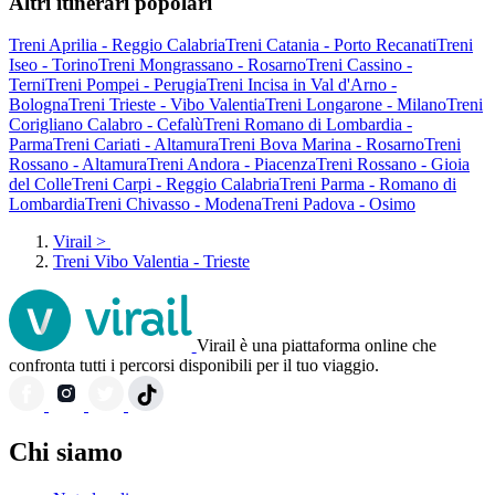
Altri itinerari popolari
Treni Aprilia - Reggio Calabria
Treni Catania - Porto Recanati
Treni
Iseo - Torino
Treni Mongrassano - Rosarno
Treni Cassino -
Terni
Treni Pompei - Perugia
Treni Incisa in Val d'Arno -
Bologna
Treni Trieste - Vibo Valentia
Treni Longarone - Milano
Treni
Corigliano Calabro - Cefalù
Treni Romano di Lombardia -
Parma
Treni Cariati - Altamura
Treni Bova Marina - Rosarno
Treni
Rossano - Altamura
Treni Andora - Piacenza
Treni Rossano - Gioia
del Colle
Treni Carpi - Reggio Calabria
Treni Parma - Romano di
Lombardia
Treni Chivasso - Modena
Treni Padova - Osimo
Virail
>
Treni Vibo Valentia - Trieste
Virail è una piattaforma online che
confronta tutti i percorsi disponibili per il tuo viaggio.
Chi siamo