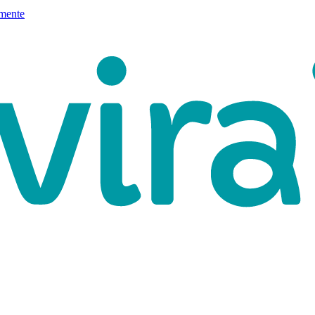
mente