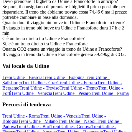
Devo prenotare il biglietto da Udine a Francoforte in anticipo?
Se puoi, ti consigliamo di prenotare i biglietti il prima possibile per
risparmiare. Il treno che abbiamo trovato costa 74,46 € ma il prezzo
potrebbe cambiare in base alla domanda.
Quanto dura il viaggio più breve tra Udine e Francoforte in treno?
Il viaggio in treno più breve tra Udine e Francoforte dura 17 h e 2
min.
C'è un treno diretto tra Udine e Francoforte?
Sì, c'è un treno diretto tra Udine e Francoforte.
Quanta CO2 emette un viaggio in treno da Udine a Francoforte?
Il viaggio in treno da Udine a Francoforte genera 39.49kg di CO2.
Vai locale da Udine
Treni Udine - Brescia
Treni Udine - Bologna
Treni Udine -
Salisburgo
Treni Udine - Graz
Treni Udine - Ferrara
Treni Udine -
Bergamo
Treni Udine - Treviso
Treni Udine - Trento
Treni Udine -
Forlì
Treni Udine - Venezia
Treni Udine - Pesaro
Treni Udine - Parma
Percorsi di tendenza
Treni Udine - Roma
Treni Udine - Venezia
Treni Udine -
Bologna
Treni Udine - Milano
Treni Udine - Napoli
Treni Udine -
Padova
Treni Udine - Bari
Treni Udine - Genova
Treni Udine -
Firenze
Treni Udine - Ancona
Treni Udine - Benevento
Treni Udine -