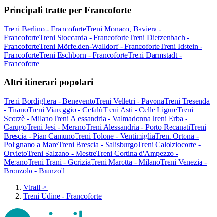
Principali tratte per Francoforte
Treni Berlino - Francoforte
Treni Monaco, Baviera -
Francoforte
Treni Stoccarda - Francoforte
Treni Dietzenbach -
Francoforte
Treni Mörfelden-Walldorf - Francoforte
Treni Idstein -
Francoforte
Treni Eschborn - Francoforte
Treni Darmstadt -
Francoforte
Altri itinerari popolari
Treni Bordighera - Benevento
Treni Velletri - Pavona
Treni Tresenda
- Tirano
Treni Viareggio - Cefalù
Treni Asti - Celle Ligure
Treni
Scorzè - Milano
Treni Alessandria - Valmadonna
Treni Erba -
Carugo
Treni Jesi - Merano
Treni Alessandria - Porto Recanati
Treni
Brescia - Pian Camuno
Treni Tolone - Ventimiglia
Treni Ortona -
Polignano a Mare
Treni Brescia - Salisburgo
Treni Calolziocorte -
Orvieto
Treni Salzano - Mestre
Treni Cortina d'Ampezzo -
Merano
Treni Trani - Gorizia
Treni Marotta - Milano
Treni Venezia -
Bronzolo - Branzoll
Virail
>
Treni Udine - Francoforte