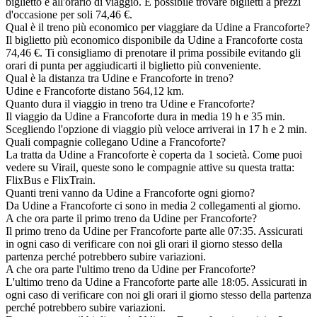
biglietto e all'orario di viaggio. È possibile trovare biglietti a prezzi
d'occasione per soli 74,46 €.
Qual è il treno più economico per viaggiare da Udine a Francoforte?
Il biglietto più economico disponibile da Udine a Francoforte costa
74,46 €. Ti consigliamo di prenotare il prima possibile evitando gli
orari di punta per aggiudicarti il biglietto più conveniente.
Qual è la distanza tra Udine e Francoforte in treno?
Udine e Francoforte distano 564,12 km.
Quanto dura il viaggio in treno tra Udine e Francoforte?
Il viaggio da Udine a Francoforte dura in media 19 h e 35 min.
Scegliendo l'opzione di viaggio più veloce arriverai in 17 h e 2 min.
Quali compagnie collegano Udine a Francoforte?
La tratta da Udine a Francoforte è coperta da 1 società. Come puoi
vedere su Virail, queste sono le compagnie attive su questa tratta:
FlixBus e FlixTrain.
Quanti treni vanno da Udine a Francoforte ogni giorno?
Da Udine a Francoforte ci sono in media 2 collegamenti al giorno.
A che ora parte il primo treno da Udine per Francoforte?
Il primo treno da Udine per Francoforte parte alle 07:35. Assicurati
in ogni caso di verificare con noi gli orari il giorno stesso della
partenza perché potrebbero subire variazioni.
A che ora parte l'ultimo treno da Udine per Francoforte?
L'ultimo treno da Udine a Francoforte parte alle 18:05. Assicurati in
ogni caso di verificare con noi gli orari il giorno stesso della partenza
perché potrebbero subire variazioni.