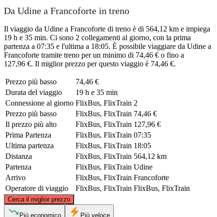
Da Udine a Francoforte in treno
Il viaggio da Udine a Francoforte di treno è di 564,12 km e impiega
19 h e 35 min. Ci sono 2 collegamenti al giorno, con la prima
partenza a 07:35 e l'ultima a 18:05. È possibile viaggiare da Udine a
Francoforte tramite treno per un minimo di 74,46 € o fino a
127,96 €. Il miglior prezzo per questo viaggio è 74,46 €.
Prezzo più basso
74,46 €
Durata del viaggio
19 h e 35 min
Connessione al giorno
FlixBus, FlixTrain
2
Prezzo più basso
FlixBus, FlixTrain
74,46 €
Il prezzo più alto
FlixBus, FlixTrain
127,96 €
Prima Partenza
FlixBus, FlixTrain
07:35
Ultima partenza
FlixBus, FlixTrain
18:05
Distanza
FlixBus, FlixTrain
564,12 km
Partenza
FlixBus, FlixTrain
Udine
Arrivo
FlixBus, FlixTrain
Francoforte
Operatore di viaggio
FlixBus, FlixTrain
FlixBus, FlixTrain
©
CARTO
, ©
OpenStreetMap
contributors
Cerca il miglior prezzo
Frankfurt
Più economico
Più veloce