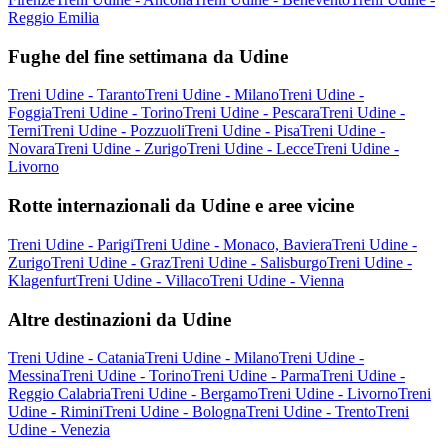
Reggio Emilia
Fughe del fine settimana da Udine
Treni Udine - Taranto
Treni Udine - Milano
Treni Udine -
Foggia
Treni Udine - Torino
Treni Udine - Pescara
Treni Udine -
Terni
Treni Udine - Pozzuoli
Treni Udine - Pisa
Treni Udine -
Novara
Treni Udine - Zurigo
Treni Udine - Lecce
Treni Udine -
Livorno
Rotte internazionali da Udine e aree vicine
Treni Udine - Parigi
Treni Udine - Monaco, Baviera
Treni Udine -
Zurigo
Treni Udine - Graz
Treni Udine - Salisburgo
Treni Udine -
Klagenfurt
Treni Udine - Villaco
Treni Udine - Vienna
Altre destinazioni da Udine
Treni Udine - Catania
Treni Udine - Milano
Treni Udine -
Messina
Treni Udine - Torino
Treni Udine - Parma
Treni Udine -
Reggio Calabria
Treni Udine - Bergamo
Treni Udine - Livorno
Treni
Udine - Rimini
Treni Udine - Bologna
Treni Udine - Trento
Treni
Udine - Venezia