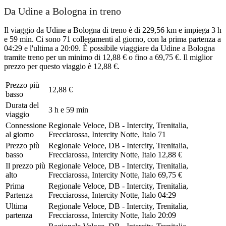
Da Udine a Bologna in treno
Il viaggio da Udine a Bologna di treno è di 229,56 km e impiega 3 h
e 59 min. Ci sono 71 collegamenti al giorno, con la prima partenza a
04:29 e l'ultima a 20:09. È possibile viaggiare da Udine a Bologna
tramite treno per un minimo di 12,88 € o fino a 69,75 €. Il miglior
prezzo per questo viaggio è 12,88 €.
Prezzo più
12,88 €
basso
Durata del
3 h e 59 min
viaggio
Connessione
Regionale Veloce, DB - Intercity, Trenitalia,
al giorno
Frecciarossa, Intercity Notte, Italo
71
Prezzo più
Regionale Veloce, DB - Intercity, Trenitalia,
basso
Frecciarossa, Intercity Notte, Italo
12,88 €
Il prezzo più
Regionale Veloce, DB - Intercity, Trenitalia,
alto
Frecciarossa, Intercity Notte, Italo
69,75 €
Prima
Regionale Veloce, DB - Intercity, Trenitalia,
Partenza
Frecciarossa, Intercity Notte, Italo
04:29
Ultima
Regionale Veloce, DB - Intercity, Trenitalia,
partenza
Frecciarossa, Intercity Notte, Italo
20:09