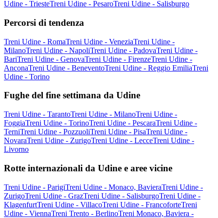
Udine - Trieste
Treni Udine - Pesaro
Treni Udine - Salisburgo
Percorsi di tendenza
Treni Udine - Roma
Treni Udine - Venezia
Treni Udine -
Milano
Treni Udine - Napoli
Treni Udine - Padova
Treni Udine -
Bari
Treni Udine - Genova
Treni Udine - Firenze
Treni Udine -
Ancona
Treni Udine - Benevento
Treni Udine - Reggio Emilia
Treni
Udine - Torino
Fughe del fine settimana da Udine
Treni Udine - Taranto
Treni Udine - Milano
Treni Udine -
Foggia
Treni Udine - Torino
Treni Udine - Pescara
Treni Udine -
Terni
Treni Udine - Pozzuoli
Treni Udine - Pisa
Treni Udine -
Novara
Treni Udine - Zurigo
Treni Udine - Lecce
Treni Udine -
Livorno
Rotte internazionali da Udine e aree vicine
Treni Udine - Parigi
Treni Udine - Monaco, Baviera
Treni Udine -
Zurigo
Treni Udine - Graz
Treni Udine - Salisburgo
Treni Udine -
Klagenfurt
Treni Udine - Villaco
Treni Udine - Francoforte
Treni
Udine - Vienna
Treni Trento - Berlino
Treni Monaco, Baviera -