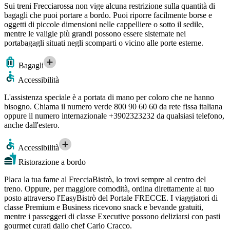
Sui treni Frecciarossa non vige alcuna restrizione sulla quantità di
bagagli che puoi portare a bordo. Puoi riporre facilmente borse e
oggetti di piccole dimensioni nelle cappelliere o sotto il sedile,
mentre le valigie più grandi possono essere sistemate nei
portabagagli situati negli scomparti o vicino alle porte esterne.
Bagagli
Accessibilità
L'assistenza speciale è a portata di mano per coloro che ne hanno
bisogno. Chiama il numero verde 800 90 60 60 da rete fissa italiana
oppure il numero internazionale +3902323232 da qualsiasi telefono,
anche dall'estero.
Accessibilità
Ristorazione a bordo
Placa la tua fame al FrecciaBistrò, lo trovi sempre al centro del
treno. Oppure, per maggiore comodità, ordina direttamente al tuo
posto attraverso l'EasyBistrò del Portale FRECCE. I viaggiatori di
classe Premium e Business ricevono snack e bevande gratuiti,
mentre i passeggeri di classe Executive possono deliziarsi con pasti
gourmet curati dallo chef Carlo Cracco.