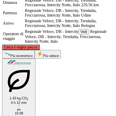
Regionale Veloce, DB - Intercity, Trenitalia,
Distanza
Frecciarossa, Intercity Notte, Italo
229,56 km
Regionale Veloce, DB - Intercity, Trenitalia,
Partenza
Frecciarossa, Intercity Notte, Italo
Udine
Regionale Veloce, DB - Intercity, Trenitalia,
Arrivo
Frecciarossa, Intercity Notte, Italo
Bologna
Regionale Veloce, DB - Intercity
Regionale
Vedi
Operatore di
Veloce, DB - Intercity, Trenitalia, Frecciarossa,
viaggio
Intercity Notte, Italo
©
CARTO
, ©
OpenStreetMap
contributors
Cerca il miglior prezzo
Udine
Più economico
Più veloce
1.43 kg CO
2
4 h 12 min
Bologna
15:09