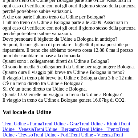
Il primo treno da Udine per Bologna parte alle 04:29. Assicurati in
ogni caso di verificare con noi gli orari il giorno stesso della partenza
perché potrebbero subire variazioni.
A che ora parte l'ultimo treno da Udine per Bologna?
L'ultimo treno da Udine a Bologna parte alle 20:09. Assicurati in
ogni caso di verificare con noi gli orari il giorno stesso della partenza
perché potrebbero subire variazioni.
Devo prenotare il biglietto da Udine a Bologna in anticipo?
Se puoi, ti consigliamo di prenotare i biglietti il prima possibile per
risparmiare. Il treno che abbiamo trovato costa 12,88 € ma il prezzo
potrebbe cambiare in base alla domanda.
Quanti sono i collegamenti diretti da Udine a Bologna?
Ci sono in media 5 collegamenti da Udine per raggiungere Bologna.
Quanto dura il viaggio più breve tra Udine e Bologna in treno?
Il viaggio in treno più breve tra Udine e Bologna dura 3 h e 12 min.
C'è un treno diretto tra Udine e Bologna?
Sì, c'è un treno diretto tra Udine e Bologna.
Quanta CO2 emette un viaggio in treno da Udine a Bologna?
Il viaggio in treno da Udine a Bologna genera 16.07kg di CO2.
Vai locale da Udine
Treni Udine - Parma
Treni Udine - Graz
Treni Udine - Rimini
Treni
Udine - Venezia
Treni Udine - Bergamo
Treni Udine - Trento
Treni
Udine - Treviso
Treni Udine - Forlì
Treni Udine - Vicenza
Treni