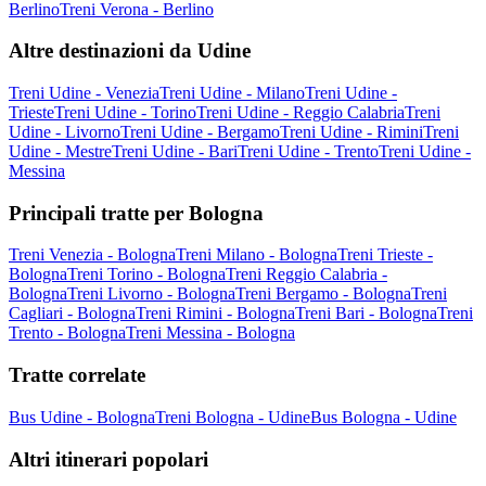
Berlino
Treni Verona - Berlino
Altre destinazioni da Udine
Treni Udine - Venezia
Treni Udine - Milano
Treni Udine -
Trieste
Treni Udine - Torino
Treni Udine - Reggio Calabria
Treni
Udine - Livorno
Treni Udine - Bergamo
Treni Udine - Rimini
Treni
Udine - Mestre
Treni Udine - Bari
Treni Udine - Trento
Treni Udine -
Messina
Principali tratte per Bologna
Treni Venezia - Bologna
Treni Milano - Bologna
Treni Trieste -
Bologna
Treni Torino - Bologna
Treni Reggio Calabria -
Bologna
Treni Livorno - Bologna
Treni Bergamo - Bologna
Treni
Cagliari - Bologna
Treni Rimini - Bologna
Treni Bari - Bologna
Treni
Trento - Bologna
Treni Messina - Bologna
Tratte correlate
Bus Udine - Bologna
Treni Bologna - Udine
Bus Bologna - Udine
Altri itinerari popolari