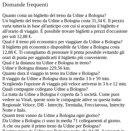
Domande frequenti
Quanto costa un biglietto del treno da Udine a Bologna?
Un biglietto del treno da Udine a Bologna costa 31,34 €. Il prezzo
varia tuttavia in base all'anticipo con cui si acquista il biglietto e
all'orario di viaggio. È possibile trovare biglietti a prezzi d'occasione
per soli 12,88 €.
Qual è il treno più economico per viaggiare da Udine a Bologna?
Il biglietto più economico disponibile da Udine a Bologna costa
12,88 €. Ti consigliamo di prenotare il prima possibile evitando gli
orari di punta per aggiudicarti il biglietto più conveniente.
Qual è la distanza tra Udine e Bologna in treno?
Udine e Bologna distano 229,56 km.
Quanto dura il viaggio in treno tra Udine e Bologna?
Il viaggio da Udine a Bologna dura in media 3 h e 59 min.
Scegliendo l'opzione di viaggio più veloce arriverai in 3 h e 12 min.
Quali compagnie collegano Udine a Bologna?
La tratta da Udine a Bologna è coperta da 5 società. Come puoi
vedere su Virail, queste sono le compagnie attive su questa tratta:
Regionale Veloce, DB - Intercity, Trenitalia, Frecciarossa, Intercity
Notte e Italo.
Quanti treni vanno da Udine a Bologna ogni giorno?
Da Udine a Bologna ci sono in media 71 collegamenti al giorno.
A che ora parte il primo treno da Udine per Bologna?