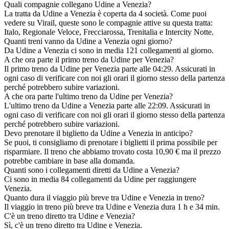
Quali compagnie collegano Udine a Venezia?
La tratta da Udine a Venezia è coperta da 4 società. Come puoi
vedere su Virail, queste sono le compagnie attive su questa tratta:
Italo, Regionale Veloce, Frecciarossa, Trenitalia e Intercity Notte.
Quanti treni vanno da Udine a Venezia ogni giorno?
Da Udine a Venezia ci sono in media 121 collegamenti al giorno.
A che ora parte il primo treno da Udine per Venezia?
Il primo treno da Udine per Venezia parte alle 04:29. Assicurati in
ogni caso di verificare con noi gli orari il giorno stesso della partenza
perché potrebbero subire variazioni.
A che ora parte l'ultimo treno da Udine per Venezia?
L'ultimo treno da Udine a Venezia parte alle 22:09. Assicurati in
ogni caso di verificare con noi gli orari il giorno stesso della partenza
perché potrebbero subire variazioni.
Devo prenotare il biglietto da Udine a Venezia in anticipo?
Se puoi, ti consigliamo di prenotare i biglietti il prima possibile per
risparmiare. Il treno che abbiamo trovato costa 10,90 € ma il prezzo
potrebbe cambiare in base alla domanda.
Quanti sono i collegamenti diretti da Udine a Venezia?
Ci sono in media 84 collegamenti da Udine per raggiungere
Venezia.
Quanto dura il viaggio più breve tra Udine e Venezia in treno?
Il viaggio in treno più breve tra Udine e Venezia dura 1 h e 34 min.
C'è un treno diretto tra Udine e Venezia?
Sì, c'è un treno diretto tra Udine e Venezia.