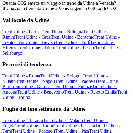
Quanta CO2 emette un viaggio in treno da Udine a Venezia?
Il viaggio in treno da Udine a Venezia genera 6.96kg di CO2.
Vai locale da Udine
Treni Udine - Parma
Treni Udine - Bologna
Treni Udine -
Rimini
Treni Udine - Graz
Treni Udine - Bergamo
Treni Udine -
Trento
Treni Udine - Treviso
Treni Udine - Forlì
Treni Udine -
Vicenza
Treni Udine - Trieste
Treni Udine - Pesaro
Treni Udine -
Salisburgo
Percorsi di tendenza
Treni Udine - Roma
Treni Udine - Bologna
Treni Udine -
Milano
Treni Udine - Napoli
Treni Udine - Padova
Treni Udine -
Bari
Treni Udine - Genova
Treni Udine - Firenze
Treni Udine -
Ancona
Treni Udine - Benevento
Treni Udine - Reggio Emilia
Treni
Udine - Torino
Fughe del fine settimana da Udine
Treni Udine - Taranto
Treni Udine - Milano
Treni Udine -
Foggia
Treni Udine - Torino
Treni Udine - Pescara
Treni Udine -
Terni
Treni Udine - Pozzuoli
Treni Udine - Pisa
Treni Udine -