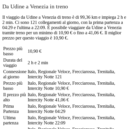
Da Udine a Venezia in treno
Il viaggio da Udine a Venezia di treno è di 99,36 km e impiega 2 h e
2 min. Ci sono 121 collegamenti al giorno, con la prima partenza a
04:29 e l'ultima a 22:09. È possibile viaggiare da Udine a Venezia
tramite treno per un minimo di 10,90 € o fino a 41,06 €. Il miglior
prezzo per questo viaggio è 10,90 €.
Prezzo più
10,90 €
basso
Durata del
2 h e 2 min
viaggio
Connessione
Italo, Regionale Veloce, Frecciarossa, Trenitalia,
al giorno
Intercity Notte
121
Prezzo più
Italo, Regionale Veloce, Frecciarossa, Trenitalia,
basso
Intercity Notte
10,90 €
Il prezzo più
Italo, Regionale Veloce, Frecciarossa, Trenitalia,
alto
Intercity Notte
41,06 €
Prima
Italo, Regionale Veloce, Frecciarossa, Trenitalia,
Partenza
Intercity Notte
04:29
Ultima
Italo, Regionale Veloce, Frecciarossa, Trenitalia,
partenza
Intercity Notte
22:09