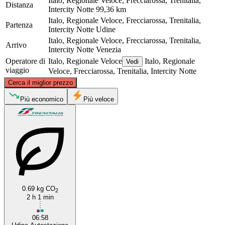
Italo, Regionale Veloce, Frecciarossa, Trenitalia,
Distanza
Intercity Notte
99,36 km
Italo, Regionale Veloce, Frecciarossa, Trenitalia,
Partenza
Intercity Notte
Udine
Italo, Regionale Veloce, Frecciarossa, Trenitalia,
Arrivo
Intercity Notte
Venezia
Operatore di
Italo, Regionale Veloce
Italo, Regionale
Vedi
viaggio
Veloce, Frecciarossa, Trenitalia, Intercity Notte
©
CARTO
, ©
OpenStreetMap
contributors
Cerca il miglior prezzo
Udine
Più economico
Più veloce
0.69 kg CO
2
2 h 1 min
Venice
06:58