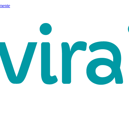
mente