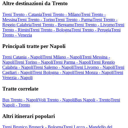
Altre destinazioni da Trento
Treni Trento - Catania
Treni Trento - Milano
Treni Trento -
Messina
Treni Trento - Torino
Treni Trento - Parma
Treni Trento -
Reggio Calabria
Treni Trento - Bergamo
Treni Trento - Livorno
Treni
Trento - Rimini
Treni Trento - Bologna
Treni Trento - Perugia
Treni
Trento - Venezia
Principali tratte per Napoli
Treni Catania - Napoli
Treni Milano - Napoli
Treni Messina -
Napoli
Treni Torino - Napoli
Treni Parma - Napoli
Treni Reggio
Calabria - Napoli
Treni Salerno - Napoli
Treni Livorno - Napoli
Treni
Cagliari - Napoli
Treni Bologna - Napoli
Treni Monza - Napoli
Treni
Venezia - Napoli
Tratte correlate
Bus Trento - Napoli
Voli Trento - Napoli
Bus Napoli - Trento
Treni
Napoli - Trento
Altri itinerari popolari
Treni Brunico Bruneck - Bologna
Treni Lecco - Mandello del