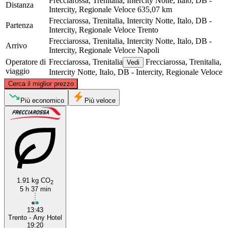
Frecciarossa, Trenitalia, Intercity Notte, Italo, DB -
Distanza
Intercity, Regionale Veloce
635,07 km
Frecciarossa, Trenitalia, Intercity Notte, Italo, DB -
Partenza
Intercity, Regionale Veloce
Trento
Frecciarossa, Trenitalia, Intercity Notte, Italo, DB -
Arrivo
Intercity, Regionale Veloce
Napoli
Operatore di
Frecciarossa, Trenitalia
Frecciarossa, Trenitalia,
Vedi
viaggio
Intercity Notte, Italo, DB - Intercity, Regionale Veloce
©
CARTO
, ©
OpenStreetMap
contributors
Cerca il miglior prezzo
Trento
Più economico
Più veloce
1.91 kg CO
2
5 h 37 min
Naples
13:43
Trento - Any Hotel
19:20