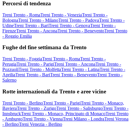
Percorsi di tendenza
Treni Trento - Roma
Treni Trento - Venezia
Treni Trento -
Bologna
Treni Trento - Milano
Treni Trento - Padova
Treni Trento -
Udine
Treni Trento - Bari
Treni Trento - Genova
Treni Trento -
Firenze
Treni Trento - Ancona
Treni Trento - Benevento
Treni Trento
- Reggio Emilia
Fughe del fine settimana da Trento
Treni Trento - Foggia
Treni Trento - Roma
Treni Trento -
Perugia
Treni Trento - Parigi
Treni Trento - Ancona
Treni Trento -
Pozzuoli
Treni Trento - Molfetta
Treni Trento - Latina
Treni Trento -
Aprilia
Treni Trento - Bari
Treni Trento - Benevento
Treni Trento -
Salerno
Rotte internazionali da Trento e aree vicine
Treni Trento - Berlino
Treni Trento - Parigi
Treni Trento - Monaco,
Baviera
Treni Trento - Zurigo
Treni Trento - Salisburgo
Treni Trento -
Innsbruck
Treni Trento - Monaco, Principato di Monaco
Treni Trento
- Amburgo
Treni Trento - Vienna
Treni Milano - Londra
Treni Verona
- Berlino
Treni Venezia - Berlino