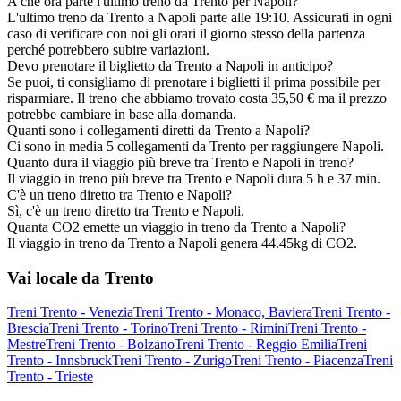
A che ora parte l'ultimo treno da Trento per Napoli?
L'ultimo treno da Trento a Napoli parte alle 19:10. Assicurati in ogni
caso di verificare con noi gli orari il giorno stesso della partenza
perché potrebbero subire variazioni.
Devo prenotare il biglietto da Trento a Napoli in anticipo?
Se puoi, ti consigliamo di prenotare i biglietti il prima possibile per
risparmiare. Il treno che abbiamo trovato costa 35,50 € ma il prezzo
potrebbe cambiare in base alla domanda.
Quanti sono i collegamenti diretti da Trento a Napoli?
Ci sono in media 5 collegamenti da Trento per raggiungere Napoli.
Quanto dura il viaggio più breve tra Trento e Napoli in treno?
Il viaggio in treno più breve tra Trento e Napoli dura 5 h e 37 min.
C'è un treno diretto tra Trento e Napoli?
Sì, c'è un treno diretto tra Trento e Napoli.
Quanta CO2 emette un viaggio in treno da Trento a Napoli?
Il viaggio in treno da Trento a Napoli genera 44.45kg di CO2.
Vai locale da Trento
Treni Trento - Venezia
Treni Trento - Monaco, Baviera
Treni Trento -
Brescia
Treni Trento - Torino
Treni Trento - Rimini
Treni Trento -
Mestre
Treni Trento - Bolzano
Treni Trento - Reggio Emilia
Treni
Trento - Innsbruck
Treni Trento - Zurigo
Treni Trento - Piacenza
Treni
Trento - Trieste