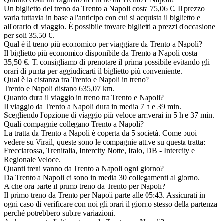
Un biglietto del treno da Trento a Napoli costa 75,06 €. Il prezzo
varia tuttavia in base all'anticipo con cui si acquista il biglietto e
all'orario di viaggio. È possibile trovare biglietti a prezzi d'occasione
per soli 35,50 €.
Qual è il treno più economico per viaggiare da Trento a Napoli?
Il biglietto più economico disponibile da Trento a Napoli costa
35,50 €. Ti consigliamo di prenotare il prima possibile evitando gli
orari di punta per aggiudicarti il biglietto più conveniente.
Qual è la distanza tra Trento e Napoli in treno?
Trento e Napoli distano 635,07 km.
Quanto dura il viaggio in treno tra Trento e Napoli?
Il viaggio da Trento a Napoli dura in media 7 h e 39 min.
Scegliendo l'opzione di viaggio più veloce arriverai in 5 h e 37 min.
Quali compagnie collegano Trento a Napoli?
La tratta da Trento a Napoli è coperta da 5 società. Come puoi
vedere su Virail, queste sono le compagnie attive su questa tratta:
Frecciarossa, Trenitalia, Intercity Notte, Italo, DB - Intercity e
Regionale Veloce.
Quanti treni vanno da Trento a Napoli ogni giorno?
Da Trento a Napoli ci sono in media 30 collegamenti al giorno.
A che ora parte il primo treno da Trento per Napoli?
Il primo treno da Trento per Napoli parte alle 05:43. Assicurati in
ogni caso di verificare con noi gli orari il giorno stesso della partenza
perché potrebbero subire variazioni.