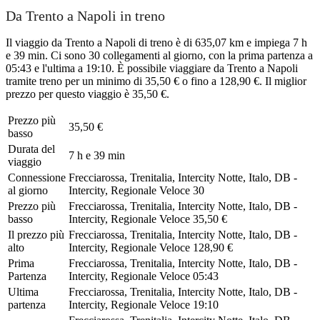
Da Trento a Napoli in treno
Il viaggio da Trento a Napoli di treno è di 635,07 km e impiega 7 h
e 39 min. Ci sono 30 collegamenti al giorno, con la prima partenza a
05:43 e l'ultima a 19:10. È possibile viaggiare da Trento a Napoli
tramite treno per un minimo di 35,50 € o fino a 128,90 €. Il miglior
prezzo per questo viaggio è 35,50 €.
Prezzo più
35,50 €
basso
Durata del
7 h e 39 min
viaggio
Connessione
Frecciarossa, Trenitalia, Intercity Notte, Italo, DB -
al giorno
Intercity, Regionale Veloce
30
Prezzo più
Frecciarossa, Trenitalia, Intercity Notte, Italo, DB -
basso
Intercity, Regionale Veloce
35,50 €
Il prezzo più
Frecciarossa, Trenitalia, Intercity Notte, Italo, DB -
alto
Intercity, Regionale Veloce
128,90 €
Prima
Frecciarossa, Trenitalia, Intercity Notte, Italo, DB -
Partenza
Intercity, Regionale Veloce
05:43
Ultima
Frecciarossa, Trenitalia, Intercity Notte, Italo, DB -
partenza
Intercity, Regionale Veloce
19:10