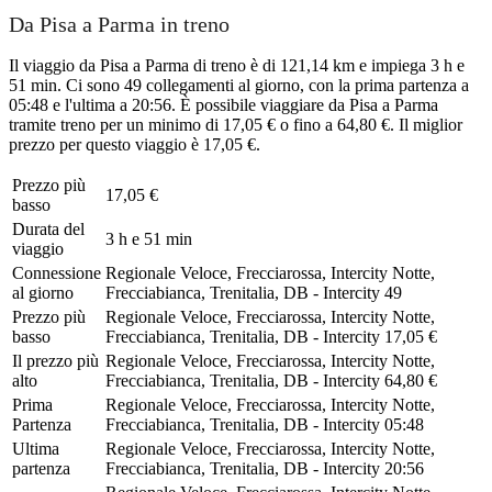
Da Pisa a Parma in treno
Il viaggio da Pisa a Parma di treno è di 121,14 km e impiega 3 h e
51 min. Ci sono 49 collegamenti al giorno, con la prima partenza a
05:48 e l'ultima a 20:56. È possibile viaggiare da Pisa a Parma
tramite treno per un minimo di 17,05 € o fino a 64,80 €. Il miglior
prezzo per questo viaggio è 17,05 €.
Prezzo più
17,05 €
basso
Durata del
3 h e 51 min
viaggio
Connessione
Regionale Veloce, Frecciarossa, Intercity Notte,
al giorno
Frecciabianca, Trenitalia, DB - Intercity
49
Prezzo più
Regionale Veloce, Frecciarossa, Intercity Notte,
basso
Frecciabianca, Trenitalia, DB - Intercity
17,05 €
Il prezzo più
Regionale Veloce, Frecciarossa, Intercity Notte,
alto
Frecciabianca, Trenitalia, DB - Intercity
64,80 €
Prima
Regionale Veloce, Frecciarossa, Intercity Notte,
Partenza
Frecciabianca, Trenitalia, DB - Intercity
05:48
Ultima
Regionale Veloce, Frecciarossa, Intercity Notte,
partenza
Frecciabianca, Trenitalia, DB - Intercity
20:56