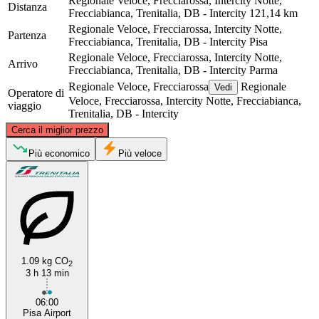
Regionale Veloce, Frecciarossa, Intercity Notte,
Distanza
Frecciabianca, Trenitalia, DB - Intercity
121,14 km
Regionale Veloce, Frecciarossa, Intercity Notte,
Partenza
Frecciabianca, Trenitalia, DB - Intercity
Pisa
Regionale Veloce, Frecciarossa, Intercity Notte,
Arrivo
Frecciabianca, Trenitalia, DB - Intercity
Parma
Regionale Veloce, Frecciarossa
Regionale
Vedi
Operatore di
Veloce, Frecciarossa, Intercity Notte, Frecciabianca,
viaggio
Trenitalia, DB - Intercity
©
CARTO
, ©
OpenStreetMap
contributors
Cerca il miglior prezzo
Parma
Più economico
Più veloce
1.09 kg CO
2
3 h 13 min
Pisa
06:00
Pisa Airport