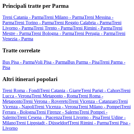
Principali tratte per Parma
Treni Catania - Parma
Treni Milano - Parma
Treni Messina -
Parma
Treni Torino - Parma
Treni Reggio Calabria - Parma
Treni
Livorno - Parma
Treni Trento - Parma
Treni Rimini - Parma
Treni
Mestre - Parma
Treni Bologna - Parma
Treni Perugia - Parma
Treni
Venezia - Parma
Tratte correlate
Bus Pisa - Parma
Voli Pisa - Parma
Bus Parma - Pisa
Treni Parma -
Pisa
Altri itinerari popolari
Treni Roma - Fondi
Treni Catania - Giarre
Treni Parigi - Cahors
Treni
Lucca - Verona
Treni Metaponto - Roma
Treni Roma -
Metaponto
Treni Verona - Rovereto
Treni Vicenza - Catanzaro
Treni
Vicenza - Napoli
Treni Vicenza - Verona
Treni Milano - Pompei
Treni
Ferrara - Bologna
Treni Firenze - Salerno
Treni Pompei -
Salerno
Treni Cesena - Piacenza
Treni Livorno - Pisa
Treni Udine -
Milano
Treni Lippstadt - Düsseldorf
Treni Rimini - Parma
Treni Pisa -
Livorno