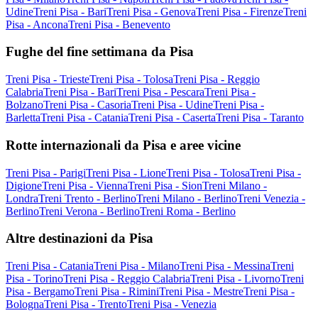
Udine
Treni Pisa - Bari
Treni Pisa - Genova
Treni Pisa - Firenze
Treni
Pisa - Ancona
Treni Pisa - Benevento
Fughe del fine settimana da Pisa
Treni Pisa - Trieste
Treni Pisa - Tolosa
Treni Pisa - Reggio
Calabria
Treni Pisa - Bari
Treni Pisa - Pescara
Treni Pisa -
Bolzano
Treni Pisa - Casoria
Treni Pisa - Udine
Treni Pisa -
Barletta
Treni Pisa - Catania
Treni Pisa - Caserta
Treni Pisa - Taranto
Rotte internazionali da Pisa e aree vicine
Treni Pisa - Parigi
Treni Pisa - Lione
Treni Pisa - Tolosa
Treni Pisa -
Digione
Treni Pisa - Vienna
Treni Pisa - Sion
Treni Milano -
Londra
Treni Trento - Berlino
Treni Milano - Berlino
Treni Venezia -
Berlino
Treni Verona - Berlino
Treni Roma - Berlino
Altre destinazioni da Pisa
Treni Pisa - Catania
Treni Pisa - Milano
Treni Pisa - Messina
Treni
Pisa - Torino
Treni Pisa - Reggio Calabria
Treni Pisa - Livorno
Treni
Pisa - Bergamo
Treni Pisa - Rimini
Treni Pisa - Mestre
Treni Pisa -
Bologna
Treni Pisa - Trento
Treni Pisa - Venezia