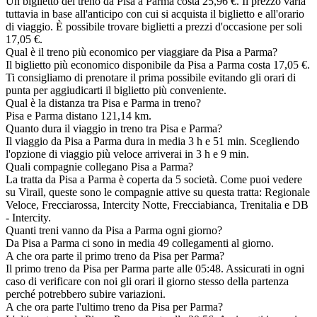
Un biglietto del treno da Pisa a Parma costa 25,96 €. Il prezzo varia
tuttavia in base all'anticipo con cui si acquista il biglietto e all'orario
di viaggio. È possibile trovare biglietti a prezzi d'occasione per soli
17,05 €.
Qual è il treno più economico per viaggiare da Pisa a Parma?
Il biglietto più economico disponibile da Pisa a Parma costa 17,05 €.
Ti consigliamo di prenotare il prima possibile evitando gli orari di
punta per aggiudicarti il biglietto più conveniente.
Qual è la distanza tra Pisa e Parma in treno?
Pisa e Parma distano 121,14 km.
Quanto dura il viaggio in treno tra Pisa e Parma?
Il viaggio da Pisa a Parma dura in media 3 h e 51 min. Scegliendo
l'opzione di viaggio più veloce arriverai in 3 h e 9 min.
Quali compagnie collegano Pisa a Parma?
La tratta da Pisa a Parma è coperta da 5 società. Come puoi vedere
su Virail, queste sono le compagnie attive su questa tratta: Regionale
Veloce, Frecciarossa, Intercity Notte, Frecciabianca, Trenitalia e DB
- Intercity.
Quanti treni vanno da Pisa a Parma ogni giorno?
Da Pisa a Parma ci sono in media 49 collegamenti al giorno.
A che ora parte il primo treno da Pisa per Parma?
Il primo treno da Pisa per Parma parte alle 05:48. Assicurati in ogni
caso di verificare con noi gli orari il giorno stesso della partenza
perché potrebbero subire variazioni.
A che ora parte l'ultimo treno da Pisa per Parma?