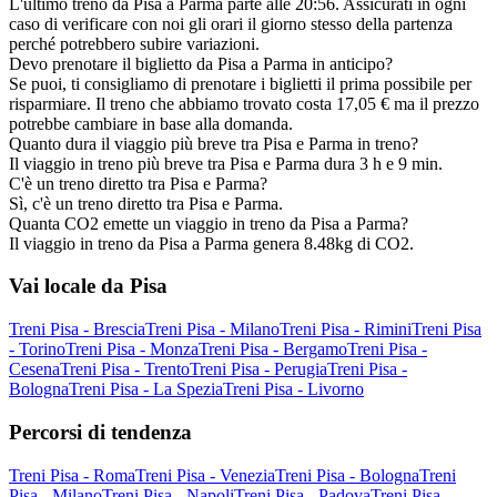
L'ultimo treno da Pisa a Parma parte alle 20:56. Assicurati in ogni
caso di verificare con noi gli orari il giorno stesso della partenza
perché potrebbero subire variazioni.
Devo prenotare il biglietto da Pisa a Parma in anticipo?
Se puoi, ti consigliamo di prenotare i biglietti il prima possibile per
risparmiare. Il treno che abbiamo trovato costa 17,05 € ma il prezzo
potrebbe cambiare in base alla domanda.
Quanto dura il viaggio più breve tra Pisa e Parma in treno?
Il viaggio in treno più breve tra Pisa e Parma dura 3 h e 9 min.
C'è un treno diretto tra Pisa e Parma?
Sì, c'è un treno diretto tra Pisa e Parma.
Quanta CO2 emette un viaggio in treno da Pisa a Parma?
Il viaggio in treno da Pisa a Parma genera 8.48kg di CO2.
Vai locale da Pisa
Treni Pisa - Brescia
Treni Pisa - Milano
Treni Pisa - Rimini
Treni Pisa
- Torino
Treni Pisa - Monza
Treni Pisa - Bergamo
Treni Pisa -
Cesena
Treni Pisa - Trento
Treni Pisa - Perugia
Treni Pisa -
Bologna
Treni Pisa - La Spezia
Treni Pisa - Livorno
Percorsi di tendenza
Treni Pisa - Roma
Treni Pisa - Venezia
Treni Pisa - Bologna
Treni
Pisa - Milano
Treni Pisa - Napoli
Treni Pisa - Padova
Treni Pisa -