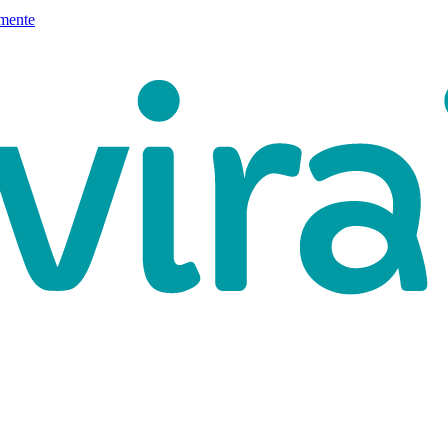
mente