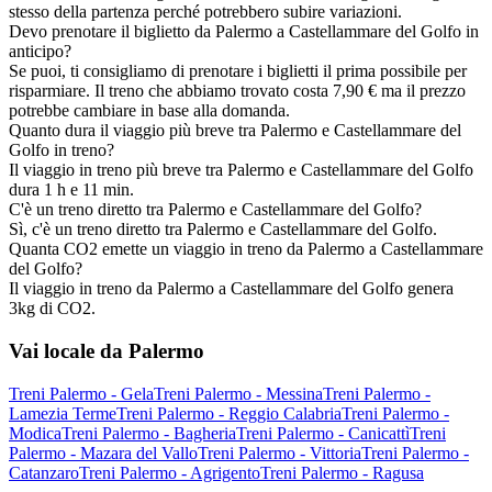
stesso della partenza perché potrebbero subire variazioni.
Devo prenotare il biglietto da Palermo a Castellammare del Golfo in
anticipo?
Se puoi, ti consigliamo di prenotare i biglietti il prima possibile per
risparmiare. Il treno che abbiamo trovato costa 7,90 € ma il prezzo
potrebbe cambiare in base alla domanda.
Quanto dura il viaggio più breve tra Palermo e Castellammare del
Golfo in treno?
Il viaggio in treno più breve tra Palermo e Castellammare del Golfo
dura 1 h e 11 min.
C'è un treno diretto tra Palermo e Castellammare del Golfo?
Sì, c'è un treno diretto tra Palermo e Castellammare del Golfo.
Quanta CO2 emette un viaggio in treno da Palermo a Castellammare
del Golfo?
Il viaggio in treno da Palermo a Castellammare del Golfo genera
3kg di CO2.
Vai locale da Palermo
Treni Palermo - Gela
Treni Palermo - Messina
Treni Palermo -
Lamezia Terme
Treni Palermo - Reggio Calabria
Treni Palermo -
Modica
Treni Palermo - Bagheria
Treni Palermo - Canicattì
Treni
Palermo - Mazara del Vallo
Treni Palermo - Vittoria
Treni Palermo -
Catanzaro
Treni Palermo - Agrigento
Treni Palermo - Ragusa