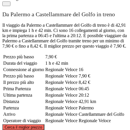
Da Palermo a Castellammare del Golfo in treno
Il viaggio da Palermo a Castellammare del Golfo di treno è di 42,91
km e impiega 1 h e 42 min. Ci sono 16 collegamenti al giorno, con
la prima partenza a 06:45 e l'ultima a 20:12. È possibile viaggiare da
Palermo a Castellammare del Golfo tramite treno per un minimo di
7,90 € o fino a 8,42 €. Il miglior prezzo per questo viaggio è 7,90 €.
Prezzo più basso
7,90 €
Durata del viaggio
1 h e 42 min
Connessione al giorno
Regionale Veloce
16
Prezzo più basso
Regionale Veloce
7,90 €
Il prezzo più alto
Regionale Veloce
8,42 €
Prima Partenza
Regionale Veloce
06:45
Ultima partenza
Regionale Veloce
20:12
Distanza
Regionale Veloce
42,91 km
Partenza
Regionale Veloce
Palermo
Arrivo
Regionale Veloce
Castellammare del Golfo
Operatore di viaggio
Regionale Veloce
Regionale Veloce
©
CARTO
, ©
OpenStreetMap
contributors
Cerca il miglior prezzo