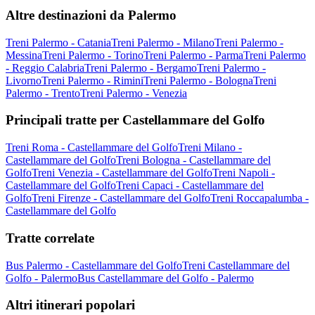
Altre destinazioni da Palermo
Treni Palermo - Catania
Treni Palermo - Milano
Treni Palermo -
Messina
Treni Palermo - Torino
Treni Palermo - Parma
Treni Palermo
- Reggio Calabria
Treni Palermo - Bergamo
Treni Palermo -
Livorno
Treni Palermo - Rimini
Treni Palermo - Bologna
Treni
Palermo - Trento
Treni Palermo - Venezia
Principali tratte per Castellammare del Golfo
Treni Roma - Castellammare del Golfo
Treni Milano -
Castellammare del Golfo
Treni Bologna - Castellammare del
Golfo
Treni Venezia - Castellammare del Golfo
Treni Napoli -
Castellammare del Golfo
Treni Capaci - Castellammare del
Golfo
Treni Firenze - Castellammare del Golfo
Treni Roccapalumba -
Castellammare del Golfo
Tratte correlate
Bus Palermo - Castellammare del Golfo
Treni Castellammare del
Golfo - Palermo
Bus Castellammare del Golfo - Palermo
Altri itinerari popolari