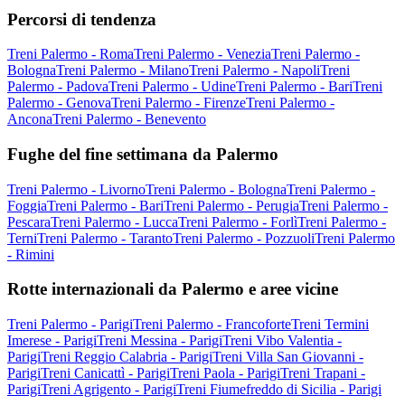
Percorsi di tendenza
Treni Palermo - Roma
Treni Palermo - Venezia
Treni Palermo -
Bologna
Treni Palermo - Milano
Treni Palermo - Napoli
Treni
Palermo - Padova
Treni Palermo - Udine
Treni Palermo - Bari
Treni
Palermo - Genova
Treni Palermo - Firenze
Treni Palermo -
Ancona
Treni Palermo - Benevento
Fughe del fine settimana da Palermo
Treni Palermo - Livorno
Treni Palermo - Bologna
Treni Palermo -
Foggia
Treni Palermo - Bari
Treni Palermo - Perugia
Treni Palermo -
Pescara
Treni Palermo - Lucca
Treni Palermo - Forlì
Treni Palermo -
Terni
Treni Palermo - Taranto
Treni Palermo - Pozzuoli
Treni Palermo
- Rimini
Rotte internazionali da Palermo e aree vicine
Treni Palermo - Parigi
Treni Palermo - Francoforte
Treni Termini
Imerese - Parigi
Treni Messina - Parigi
Treni Vibo Valentia -
Parigi
Treni Reggio Calabria - Parigi
Treni Villa San Giovanni -
Parigi
Treni Canicattì - Parigi
Treni Paola - Parigi
Treni Trapani -
Parigi
Treni Agrigento - Parigi
Treni Fiumefreddo di Sicilia - Parigi