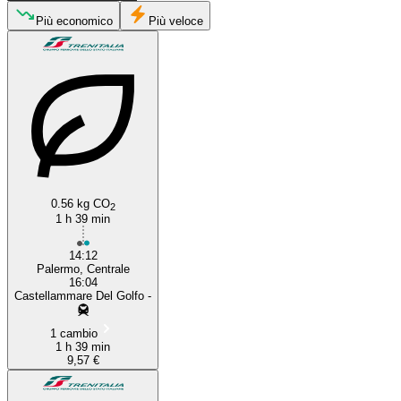
Più economico
Più veloce
Palermo
Castellammare del Golfo
0.56 kg CO
2
1 h 39 min
14:12
Palermo, Centrale
16:04
Castellammare Del Golfo -
1 cambio
1 h 39 min
9,57 €