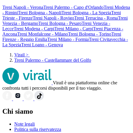
Treni Napoli - Verona
Treni Palermo - Capo d'Orlando
Treni Modena
- Rimini
Treni Bologna - Napoli
Treni Bologna - La Spezia
Treni
Trieste - Firenze
Treni Napoli - Rovigo
Treni Terracina - Roma
Treni
Venezia - Bergamo
Treni Bologna - Pesaro
Treni Venezia -
Lecce
Treni Modena - Carpi
Treni Milano - Carpi
Treni Piacenza -
Ancona
Treni Monfalcone - Milano
Treni Bologna - Torino
Treni
Firenze - Reggio Emilia
Treni Milano - Formia
Treni Civitavecchia -
La Spezia
Treni Loano - Genova
Virail
>
Treni Palermo - Castellammare del Golfo
Virail è una piattaforma online che
confronta tutti i percorsi disponibili per il tuo viaggio.
Chi siamo
Note legali
Politica sulla riservatezza