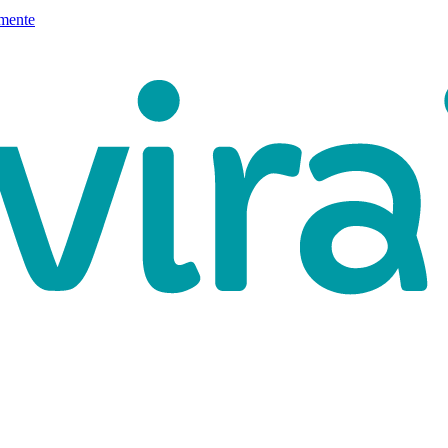
mente