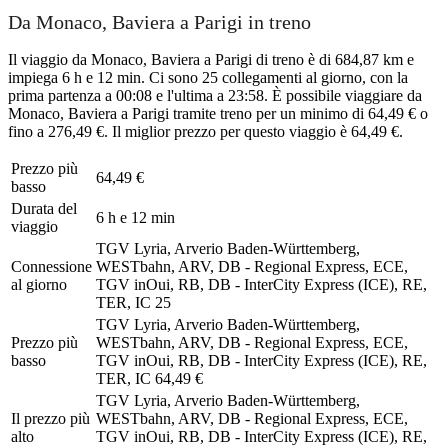
Da Monaco, Baviera a Parigi in treno
Il viaggio da Monaco, Baviera a Parigi di treno è di 684,87 km e
impiega 6 h e 12 min. Ci sono 25 collegamenti al giorno, con la
prima partenza a 00:08 e l'ultima a 23:58. È possibile viaggiare da
Monaco, Baviera a Parigi tramite treno per un minimo di 64,49 € o
fino a 276,49 €. Il miglior prezzo per questo viaggio è 64,49 €.
Prezzo più
64,49 €
basso
Durata del
6 h e 12 min
viaggio
TGV Lyria, Arverio Baden-Württemberg,
Connessione
WESTbahn, ARV, DB - Regional Express, ECE,
al giorno
TGV inOui, RB, DB - InterCity Express (ICE), RE,
TER, IC
25
TGV Lyria, Arverio Baden-Württemberg,
Prezzo più
WESTbahn, ARV, DB - Regional Express, ECE,
basso
TGV inOui, RB, DB - InterCity Express (ICE), RE,
TER, IC
64,49 €
TGV Lyria, Arverio Baden-Württemberg,
Il prezzo più
WESTbahn, ARV, DB - Regional Express, ECE,
alto
TGV inOui, RB, DB - InterCity Express (ICE), RE,