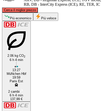
RB, DB - InterCity Express (ICE), RE, TER, IC
©
CARTO
, ©
OpenStreetMap
contributors
Cerca il miglior prezzo
Più economico
Più veloce
Paris
Munich
2.06 kg CO
2
6 h 4 min
13:27
MüNchen Hbf
19:59
Paris Est
2 cambi
6 h 4 min
137,99 €