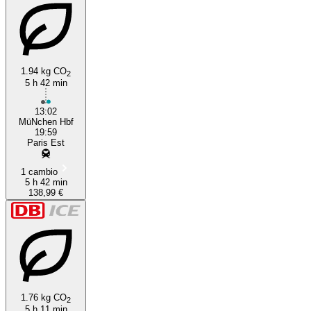
1.94 kg CO
2
5 h 42 min
13:02
MüNchen Hbf
19:59
Paris Est
1 cambio
5 h 42 min
138,99 €
1.76 kg CO
2
5 h 11 min