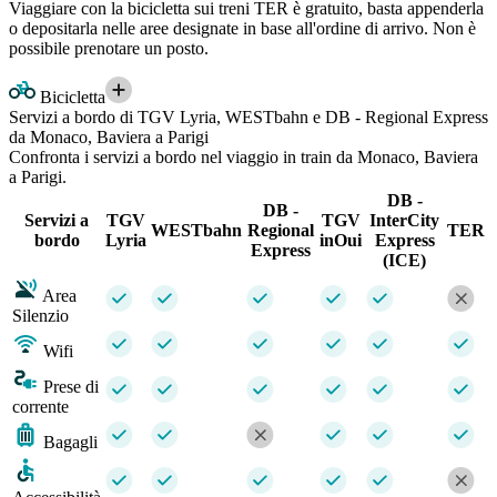
Viaggiare con la bicicletta sui treni TER è gratuito, basta appenderla
o depositarla nelle aree designate in base all'ordine di arrivo. Non è
possibile prenotare un posto.
Bicicletta
Servizi a bordo di TGV Lyria, WESTbahn e DB - Regional Express
da Monaco, Baviera a Parigi
Confronta i servizi a bordo nel viaggio in train da Monaco, Baviera
a Parigi.
DB -
DB -
Servizi a
TGV
TGV
InterCity
WESTbahn
Regional
TER
bordo
Lyria
inOui
Express
Express
(ICE)
Area
Silenzio
Wifi
Prese di
corrente
Bagagli