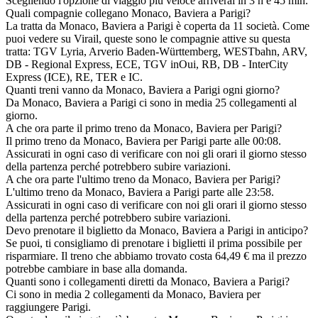
Scegliendo l'opzione di viaggio più veloce arriverai in 3 h e 45 min.
Quali compagnie collegano Monaco, Baviera a Parigi?
La tratta da Monaco, Baviera a Parigi è coperta da 11 società. Come
puoi vedere su Virail, queste sono le compagnie attive su questa
tratta: TGV Lyria, Arverio Baden-Württemberg, WESTbahn, ARV,
DB - Regional Express, ECE, TGV inOui, RB, DB - InterCity
Express (ICE), RE, TER e IC.
Quanti treni vanno da Monaco, Baviera a Parigi ogni giorno?
Da Monaco, Baviera a Parigi ci sono in media 25 collegamenti al
giorno.
A che ora parte il primo treno da Monaco, Baviera per Parigi?
Il primo treno da Monaco, Baviera per Parigi parte alle 00:08.
Assicurati in ogni caso di verificare con noi gli orari il giorno stesso
della partenza perché potrebbero subire variazioni.
A che ora parte l'ultimo treno da Monaco, Baviera per Parigi?
L'ultimo treno da Monaco, Baviera a Parigi parte alle 23:58.
Assicurati in ogni caso di verificare con noi gli orari il giorno stesso
della partenza perché potrebbero subire variazioni.
Devo prenotare il biglietto da Monaco, Baviera a Parigi in anticipo?
Se puoi, ti consigliamo di prenotare i biglietti il prima possibile per
risparmiare. Il treno che abbiamo trovato costa 64,49 € ma il prezzo
potrebbe cambiare in base alla domanda.
Quanti sono i collegamenti diretti da Monaco, Baviera a Parigi?
Ci sono in media 2 collegamenti da Monaco, Baviera per
raggiungere Parigi.