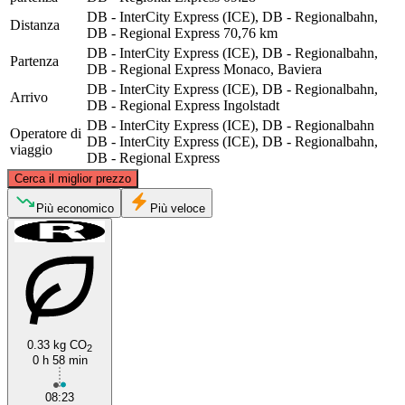
DB - InterCity Express (ICE), DB - Regionalbahn,
Distanza
DB - Regional Express
70,76 km
DB - InterCity Express (ICE), DB - Regionalbahn,
Partenza
DB - Regional Express
Monaco, Baviera
DB - InterCity Express (ICE), DB - Regionalbahn,
Arrivo
DB - Regional Express
Ingolstadt
DB - InterCity Express (ICE), DB - Regionalbahn
Operatore di
DB - InterCity Express (ICE), DB - Regionalbahn,
viaggio
DB - Regional Express
©
CARTO
, ©
OpenStreetMap
contributors
Cerca il miglior prezzo
Ingolstadt
Più economico
Più veloce
0.33 kg CO
2
0 h 58 min
Munich
08:23