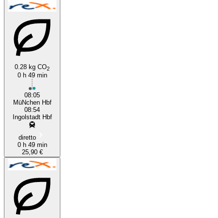
0.28 kg CO
2
0 h 49 min
08:05
MüNchen Hbf
08:54
Ingolstadt Hbf
diretto
0 h 49 min
25,90 €