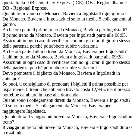
questa tratta: DB - InterCity Express (ICE), DB - Regionalbahn e
DB - Regional Express.
Quanti treni vanno da Monaco, Baviera a Ingolstadt ogni giorno?
Da Monaco, Baviera a Ingolstadt ci sono in media 5 collegamenti al
giorno.
A che ora parte il primo treno da Monaco, Baviera per Ingolstadt?
Il primo treno da Monaco, Baviera per Ingolstadt parte alle 08:05.
Assicurati in ogni caso di verificare con noi gli orari il giorno stesso
della partenza perché potrebbero subire variazioni.
A che ora parte l'ultimo treno da Monaco, Baviera per Ingolstadt?
L'ultimo treno da Monaco, Baviera a Ingolstadt parte alle 09:28.
Assicurati in ogni caso di verificare con noi gli orari il giorno stesso
della partenza perché potrebbero subire variazioni.
Devo prenotare il biglietto da Monaco, Baviera a Ingolstadt in
anticipo?
Se puoi, ti consigliamo di prenotare i biglietti il prima possibile per
risparmiare. Il treno che abbiamo trovato costa 12,99 € ma il prezzo
potrebbe cambiare in base alla domanda.
Quanti sono i collegamenti diretti da Monaco, Baviera a Ingolstadt?
Ci sono in media 5 collegamenti da Monaco, Baviera per
raggiungere Ingolstadt.
Quanto dura il viaggio più breve tra Monaco, Baviera e Ingolstadt in
treno?
Il viaggio in treno più breve tra Monaco, Baviera e Ingolstadt dura 0
h e 44 min.