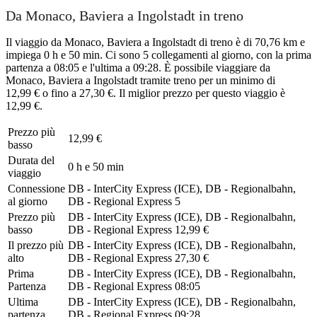
Da Monaco, Baviera a Ingolstadt in treno
Il viaggio da Monaco, Baviera a Ingolstadt di treno è di 70,76 km e
impiega 0 h e 50 min. Ci sono 5 collegamenti al giorno, con la prima
partenza a 08:05 e l'ultima a 09:28. È possibile viaggiare da
Monaco, Baviera a Ingolstadt tramite treno per un minimo di
12,99 € o fino a 27,30 €. Il miglior prezzo per questo viaggio è
12,99 €.
Prezzo più
12,99 €
basso
Durata del
0 h e 50 min
viaggio
Connessione
DB - InterCity Express (ICE), DB - Regionalbahn,
al giorno
DB - Regional Express
5
Prezzo più
DB - InterCity Express (ICE), DB - Regionalbahn,
basso
DB - Regional Express
12,99 €
Il prezzo più
DB - InterCity Express (ICE), DB - Regionalbahn,
alto
DB - Regional Express
27,30 €
Prima
DB - InterCity Express (ICE), DB - Regionalbahn,
Partenza
DB - Regional Express
08:05
Ultima
DB - InterCity Express (ICE), DB - Regionalbahn,
partenza
DB - Regional Express
09:28