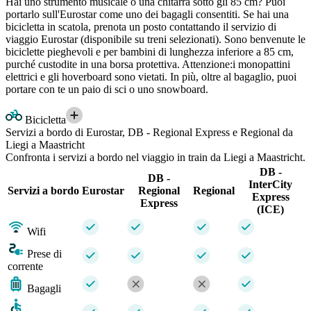
Hai uno strumento musicale o una chitarra sotto gli 85 cm? Puoi
portarlo sull'Eurostar come uno dei bagagli consentiti. Se hai una
bicicletta in scatola, prenota un posto contattando il servizio di
viaggio Eurostar (disponibile su treni selezionati). Sono benvenute le
biciclette pieghevoli e per bambini di lunghezza inferiore a 85 cm,
purché custodite in una borsa protettiva. Attenzione:i monopattini
elettrici e gli hoverboard sono vietati. In più, oltre al bagaglio, puoi
portare con te un paio di sci o uno snowboard.
Bicicletta
Servizi a bordo di Eurostar, DB - Regional Express e Regional da
Liegi a Maastricht
Confronta i servizi a bordo nel viaggio in train da Liegi a Maastricht.
DB -
DB -
InterCity
Servizi a bordo
Eurostar
Regional
Regional
Express
Express
(ICE)
Wifi
Prese di
corrente
Bagagli