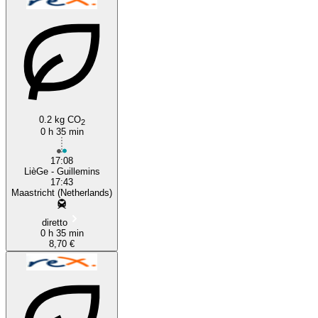
0.2 kg CO
2
0 h 35 min
17:08
LièGe - Guillemins
17:43
Maastricht (Netherlands)
diretto
0 h 35 min
8,70 €