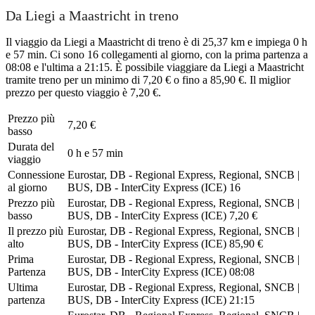
Da Liegi a Maastricht in treno
Il viaggio da Liegi a Maastricht di treno è di 25,37 km e impiega 0 h
e 57 min. Ci sono 16 collegamenti al giorno, con la prima partenza a
08:08 e l'ultima a 21:15. È possibile viaggiare da Liegi a Maastricht
tramite treno per un minimo di 7,20 € o fino a 85,90 €. Il miglior
prezzo per questo viaggio è 7,20 €.
Prezzo più
7,20 €
basso
Durata del
0 h e 57 min
viaggio
Connessione
Eurostar, DB - Regional Express, Regional, SNCB |
al giorno
BUS, DB - InterCity Express (ICE)
16
Prezzo più
Eurostar, DB - Regional Express, Regional, SNCB |
basso
BUS, DB - InterCity Express (ICE)
7,20 €
Il prezzo più
Eurostar, DB - Regional Express, Regional, SNCB |
alto
BUS, DB - InterCity Express (ICE)
85,90 €
Prima
Eurostar, DB - Regional Express, Regional, SNCB |
Partenza
BUS, DB - InterCity Express (ICE)
08:08
Ultima
Eurostar, DB - Regional Express, Regional, SNCB |
partenza
BUS, DB - InterCity Express (ICE)
21:15