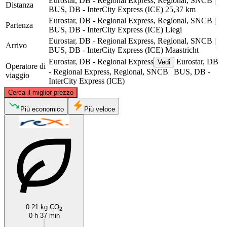
Eurostar, DB - Regional Express, Regional, SNCB |
Distanza
BUS, DB - InterCity Express (ICE)
25,37 km
Eurostar, DB - Regional Express, Regional, SNCB |
Partenza
BUS, DB - InterCity Express (ICE)
Liegi
Eurostar, DB - Regional Express, Regional, SNCB |
Arrivo
BUS, DB - InterCity Express (ICE)
Maastricht
Eurostar, DB - Regional Express
Eurostar, DB
Vedi
Operatore di
- Regional Express, Regional, SNCB | BUS, DB -
viaggio
InterCity Express (ICE)
©
CARTO
, ©
OpenStreetMap
contributors
Cerca il miglior prezzo
Maastricht
Più economico
Più veloce
0.21 kg CO
Liège
2
0 h 37 min