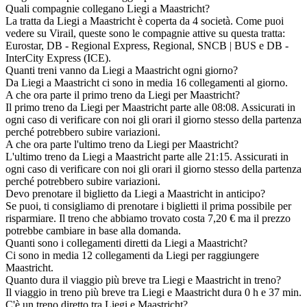
Quali compagnie collegano Liegi a Maastricht?
La tratta da Liegi a Maastricht è coperta da 4 società. Come puoi
vedere su Virail, queste sono le compagnie attive su questa tratta:
Eurostar, DB - Regional Express, Regional, SNCB | BUS e DB -
InterCity Express (ICE).
Quanti treni vanno da Liegi a Maastricht ogni giorno?
Da Liegi a Maastricht ci sono in media 16 collegamenti al giorno.
A che ora parte il primo treno da Liegi per Maastricht?
Il primo treno da Liegi per Maastricht parte alle 08:08. Assicurati in
ogni caso di verificare con noi gli orari il giorno stesso della partenza
perché potrebbero subire variazioni.
A che ora parte l'ultimo treno da Liegi per Maastricht?
L'ultimo treno da Liegi a Maastricht parte alle 21:15. Assicurati in
ogni caso di verificare con noi gli orari il giorno stesso della partenza
perché potrebbero subire variazioni.
Devo prenotare il biglietto da Liegi a Maastricht in anticipo?
Se puoi, ti consigliamo di prenotare i biglietti il prima possibile per
risparmiare. Il treno che abbiamo trovato costa 7,20 € ma il prezzo
potrebbe cambiare in base alla domanda.
Quanti sono i collegamenti diretti da Liegi a Maastricht?
Ci sono in media 12 collegamenti da Liegi per raggiungere
Maastricht.
Quanto dura il viaggio più breve tra Liegi e Maastricht in treno?
Il viaggio in treno più breve tra Liegi e Maastricht dura 0 h e 37 min.
C'è un treno diretto tra Liegi e Maastricht?