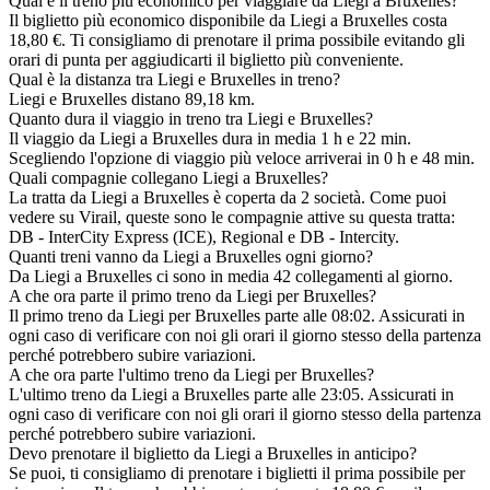
Qual è il treno più economico per viaggiare da Liegi a Bruxelles?
Il biglietto più economico disponibile da Liegi a Bruxelles costa
18,80 €. Ti consigliamo di prenotare il prima possibile evitando gli
orari di punta per aggiudicarti il biglietto più conveniente.
Qual è la distanza tra Liegi e Bruxelles in treno?
Liegi e Bruxelles distano 89,18 km.
Quanto dura il viaggio in treno tra Liegi e Bruxelles?
Il viaggio da Liegi a Bruxelles dura in media 1 h e 22 min.
Scegliendo l'opzione di viaggio più veloce arriverai in 0 h e 48 min.
Quali compagnie collegano Liegi a Bruxelles?
La tratta da Liegi a Bruxelles è coperta da 2 società. Come puoi
vedere su Virail, queste sono le compagnie attive su questa tratta:
DB - InterCity Express (ICE), Regional e DB - Intercity.
Quanti treni vanno da Liegi a Bruxelles ogni giorno?
Da Liegi a Bruxelles ci sono in media 42 collegamenti al giorno.
A che ora parte il primo treno da Liegi per Bruxelles?
Il primo treno da Liegi per Bruxelles parte alle 08:02. Assicurati in
ogni caso di verificare con noi gli orari il giorno stesso della partenza
perché potrebbero subire variazioni.
A che ora parte l'ultimo treno da Liegi per Bruxelles?
L'ultimo treno da Liegi a Bruxelles parte alle 23:05. Assicurati in
ogni caso di verificare con noi gli orari il giorno stesso della partenza
perché potrebbero subire variazioni.
Devo prenotare il biglietto da Liegi a Bruxelles in anticipo?
Se puoi, ti consigliamo di prenotare i biglietti il prima possibile per