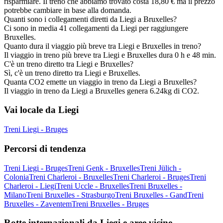
risparmiare. Il treno che abbiamo trovato costa 18,80 € ma il prezzo
potrebbe cambiare in base alla domanda.
Quanti sono i collegamenti diretti da Liegi a Bruxelles?
Ci sono in media 41 collegamenti da Liegi per raggiungere
Bruxelles.
Quanto dura il viaggio più breve tra Liegi e Bruxelles in treno?
Il viaggio in treno più breve tra Liegi e Bruxelles dura 0 h e 48 min.
C'è un treno diretto tra Liegi e Bruxelles?
Sì, c'è un treno diretto tra Liegi e Bruxelles.
Quanta CO2 emette un viaggio in treno da Liegi a Bruxelles?
Il viaggio in treno da Liegi a Bruxelles genera 6.24kg di CO2.
Vai locale da Liegi
Treni Liegi - Bruges
Percorsi di tendenza
Treni Liegi - Bruges
Treni Genk - Bruxelles
Treni Jülich -
Colonia
Treni Charleroi - Bruxelles
Treni Charleroi - Bruges
Treni
Charleroi - Liegi
Treni Uccle - Bruxelles
Treni Bruxelles -
Milano
Treni Bruxelles - Strasburgo
Treni Bruxelles - Gand
Treni
Bruxelles - Zaventem
Treni Bruxelles - Bruges
Rotte internazionali da Liegi e aree vicine