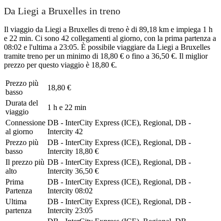
Da Liegi a Bruxelles in treno
Il viaggio da Liegi a Bruxelles di treno è di 89,18 km e impiega 1 h
e 22 min. Ci sono 42 collegamenti al giorno, con la prima partenza a
08:02 e l'ultima a 23:05. È possibile viaggiare da Liegi a Bruxelles
tramite treno per un minimo di 18,80 € o fino a 36,50 €. Il miglior
prezzo per questo viaggio è 18,80 €.
Prezzo più
18,80 €
basso
Durata del
1 h e 22 min
viaggio
Connessione
DB - InterCity Express (ICE), Regional, DB -
al giorno
Intercity
42
Prezzo più
DB - InterCity Express (ICE), Regional, DB -
basso
Intercity
18,80 €
Il prezzo più
DB - InterCity Express (ICE), Regional, DB -
alto
Intercity
36,50 €
Prima
DB - InterCity Express (ICE), Regional, DB -
Partenza
Intercity
08:02
Ultima
DB - InterCity Express (ICE), Regional, DB -
partenza
Intercity
23:05