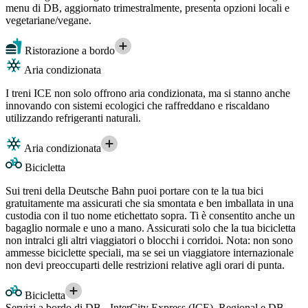
menu di DB, aggiornato trimestralmente, presenta opzioni locali e
vegetariane/vegane.
Ristorazione a bordo
Aria condizionata
I treni ICE non solo offrono aria condizionata, ma si stanno anche
innovando con sistemi ecologici che raffreddano e riscaldano
utilizzando refrigeranti naturali.
Aria condizionata
Bicicletta
Sui treni della Deutsche Bahn puoi portare con te la tua bici
gratuitamente ma assicurati che sia smontata e ben imballata in una
custodia con il tuo nome etichettato sopra. Ti è consentito anche un
bagaglio normale e uno a mano. Assicurati solo che la tua bicicletta
non intralci gli altri viaggiatori o blocchi i corridoi. Nota: non sono
ammesse biciclette speciali, ma se sei un viaggiatore internazionale
non devi preoccuparti delle restrizioni relative agli orari di punta.
Bicicletta
Servizi a bordo di DB - InterCity Express (ICE), Regional e DB -