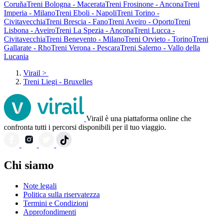
Coruña
Treni Bologna - Macerata
Treni Frosinone - Ancona
Treni
Imperia - Milano
Treni Eboli - Napoli
Treni Torino -
Civitavecchia
Treni Brescia - Fano
Treni Aveiro - Oporto
Treni
Lisbona - Aveiro
Treni La Spezia - Ancona
Treni Lucca -
Civitavecchia
Treni Benevento - Milano
Treni Orvieto - Torino
Treni
Gallarate - Rho
Treni Verona - Pescara
Treni Salerno - Vallo della
Lucania
Virail
>
Treni Liegi - Bruxelles
Virail è una piattaforma online che
confronta tutti i percorsi disponibili per il tuo viaggio.
Chi siamo
Note legali
Politica sulla riservatezza
Termini e Condizioni
Approfondimenti