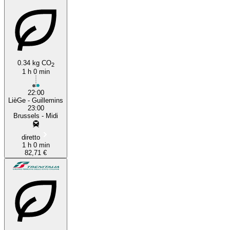
0.34 kg CO
2
1 h 0 min
22:00
LièGe - Guillemins
23:00
Brussels - Midi
diretto
1 h 0 min
82,71 €