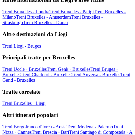
Treni Bruxelles - Londra
Treni Bruxelles - Parigi
Treni Bruxelles -
Milano
Treni Bruxelles - Amsterdam
Treni Bruxelles -
Strasburgo
Treni Bruxelles - Douai
Altre destinazioni da Liegi
Treni Liegi - Bruges
Principali tratte per Bruxelles
Treni Uccle - Bruxelles
Treni Genk - Bruxelles
Treni Bruges -
Bruxelles
Treni Charleroi - Bruxelles
Treni Anversa - Bruxelles
Treni
Gand - Bruxelles
Tratte correlate
Treni Bruxelles - Liegi
Altri itinerari popolari
Treni Borgofranco d'Ivrea - Aosta
Treni Modena - Palermo
Treni
Nizza - Cannes
Treni Brescia - Bari
Treni Santiago di Compostela - A