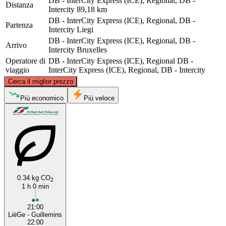
DB - InterCity Express (ICE), Regional, DB -
Distanza
Intercity
89,18 km
DB - InterCity Express (ICE), Regional, DB -
Partenza
Intercity
Liegi
DB - InterCity Express (ICE), Regional, DB -
Arrivo
Intercity
Bruxelles
Operatore di
DB - InterCity Express (ICE), Regional
DB -
viaggio
InterCity Express (ICE), Regional, DB - Intercity
©
CARTO
, ©
OpenStreetMap
contributors
Cerca il miglior prezzo
Più economico
Più veloce
Brussels
Liège
0.34 kg CO
2
1 h 0 min
21:00
LièGe - Guillemins
22:00