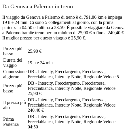
Da Genova a Palermo in treno
Il viaggio da Genova a Palermo di treno è di 791,86 km e impiega
19 h e 24 min. Ci sono 5 collegamenti al giorno, con la prima
partenza a 04:50 e l'ultima a 23:59. È possibile viaggiare da Genova
a Palermo tramite treno per un minimo di 25,90 € o fino a 240,40 €.
Il miglior prezzo per questo viaggio è 25,90 €.
Prezzo più
25,90 €
basso
Durata del
19 h e 24 min
viaggio
Connessione
DB - Intercity, Frecciargento, Frecciarossa,
al giorno
Frecciabianca, Intercity Notte, Regionale Veloce
5
DB - Intercity, Frecciargento, Frecciarossa,
Prezzo più
Frecciabianca, Intercity Notte, Regionale Veloce
basso
25,90 €
DB - Intercity, Frecciargento, Frecciarossa,
Il prezzo più
Frecciabianca, Intercity Notte, Regionale Veloce
alto
240,40 €
DB - Intercity, Frecciargento, Frecciarossa,
Prima
Frecciabianca, Intercity Notte, Regionale Veloce
Partenza
04:50