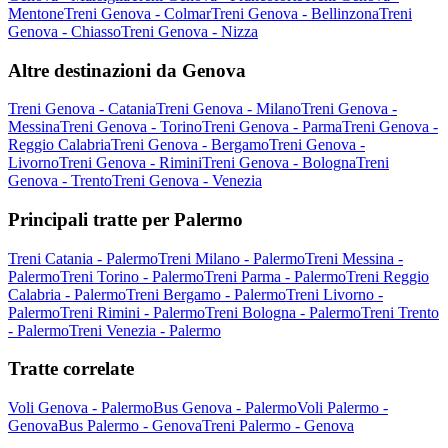
Mentone
Treni Genova - Colmar
Treni Genova - Bellinzona
Treni
Genova - Chiasso
Treni Genova - Nizza
Altre destinazioni da Genova
Treni Genova - Catania
Treni Genova - Milano
Treni Genova -
Messina
Treni Genova - Torino
Treni Genova - Parma
Treni Genova -
Reggio Calabria
Treni Genova - Bergamo
Treni Genova -
Livorno
Treni Genova - Rimini
Treni Genova - Bologna
Treni
Genova - Trento
Treni Genova - Venezia
Principali tratte per Palermo
Treni Catania - Palermo
Treni Milano - Palermo
Treni Messina -
Palermo
Treni Torino - Palermo
Treni Parma - Palermo
Treni Reggio
Calabria - Palermo
Treni Bergamo - Palermo
Treni Livorno -
Palermo
Treni Rimini - Palermo
Treni Bologna - Palermo
Treni Trento
- Palermo
Treni Venezia - Palermo
Tratte correlate
Voli Genova - Palermo
Bus Genova - Palermo
Voli Palermo -
Genova
Bus Palermo - Genova
Treni Palermo - Genova