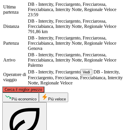
DB - Intercity, Frecciargento, Frecciarossa,
Ultima
Frecciabianca, Intercity Notte, Regionale Veloce
partenza
23:59
DB - Intercity, Frecciargento, Frecciarossa,
Distanza
Frecciabianca, Intercity Notte, Regionale Veloce
791,86 km
DB - Intercity, Frecciargento, Frecciarossa,
Partenza
Frecciabianca, Intercity Notte, Regionale Veloce
Genova
DB - Intercity, Frecciargento, Frecciarossa,
Arrivo
Frecciabianca, Intercity Notte, Regionale Veloce
Palermo
DB - Intercity, Frecciargento
DB - Intercity,
Vedi
Operatore di
Frecciargento, Frecciarossa, Frecciabianca, Intercity
viaggio
Notte, Regionale Veloce
©
CARTO
, ©
OpenStreetMap
contributors
Cerca il miglior prezzo
Genoa
Più economico
Più veloce