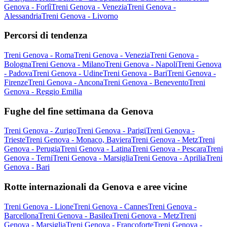
Genova - Forlì
Treni Genova - Venezia
Treni Genova -
Alessandria
Treni Genova - Livorno
Percorsi di tendenza
Treni Genova - Roma
Treni Genova - Venezia
Treni Genova -
Bologna
Treni Genova - Milano
Treni Genova - Napoli
Treni Genova
- Padova
Treni Genova - Udine
Treni Genova - Bari
Treni Genova -
Firenze
Treni Genova - Ancona
Treni Genova - Benevento
Treni
Genova - Reggio Emilia
Fughe del fine settimana da Genova
Treni Genova - Zurigo
Treni Genova - Parigi
Treni Genova -
Trieste
Treni Genova - Monaco, Baviera
Treni Genova - Metz
Treni
Genova - Perugia
Treni Genova - Latina
Treni Genova - Pescara
Treni
Genova - Terni
Treni Genova - Marsiglia
Treni Genova - Aprilia
Treni
Genova - Bari
Rotte internazionali da Genova e aree vicine
Treni Genova - Lione
Treni Genova - Cannes
Treni Genova -
Barcellona
Treni Genova - Basilea
Treni Genova - Metz
Treni
Genova - Marsiglia
Treni Genova - Francoforte
Treni Genova -