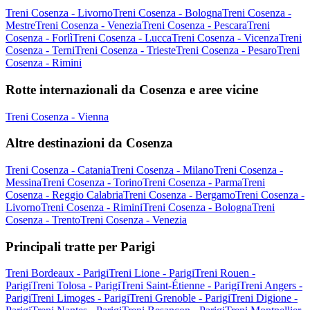
Treni Cosenza - Livorno
Treni Cosenza - Bologna
Treni Cosenza -
Mestre
Treni Cosenza - Venezia
Treni Cosenza - Pescara
Treni
Cosenza - Forlì
Treni Cosenza - Lucca
Treni Cosenza - Vicenza
Treni
Cosenza - Terni
Treni Cosenza - Trieste
Treni Cosenza - Pesaro
Treni
Cosenza - Rimini
Rotte internazionali da Cosenza e aree vicine
Treni Cosenza - Vienna
Altre destinazioni da Cosenza
Treni Cosenza - Catania
Treni Cosenza - Milano
Treni Cosenza -
Messina
Treni Cosenza - Torino
Treni Cosenza - Parma
Treni
Cosenza - Reggio Calabria
Treni Cosenza - Bergamo
Treni Cosenza -
Livorno
Treni Cosenza - Rimini
Treni Cosenza - Bologna
Treni
Cosenza - Trento
Treni Cosenza - Venezia
Principali tratte per Parigi
Treni Bordeaux - Parigi
Treni Lione - Parigi
Treni Rouen -
Parigi
Treni Tolosa - Parigi
Treni Saint-Étienne - Parigi
Treni Angers -
Parigi
Treni Limoges - Parigi
Treni Grenoble - Parigi
Treni Digione -