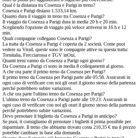
Qual è la distanza tra Cosenza e Parigi in treno?
Cosenza e Parigi distano 1.533,14 km.
Quanto dura il viaggio in treno tra Cosenza e Parigi?
Il viaggio da Cosenza a Parigi dura in media 20 h e 20 min.
Scegliendo l'opzione di viaggio più veloce arriverai in 16 h e 12
min.
Quali compagnie collegano Cosenza a Parigi?
La tratta da Cosenza a Parigi è coperta da 2 società. Come puoi
vedere su Virail, queste sono le compagnie attive su questa tratta:
Trenitalia, Frecciarossa e TGV inOui.
Quanti treni vanno da Cosenza a Parigi ogni giorno?
Da Cosenza a Parigi ci sono in media 8 collegamenti al giorno.
A che ora parte il primo treno da Cosenza per Parigi?
Il primo treno da Cosenza per Parigi parte alle 05:58. Assicurati in
ogni caso di verificare con noi gli orari il giorno stesso della partenza
perché potrebbero subire variazioni.
A che ora parte l'ultimo treno da Cosenza per Parigi?
L'ultimo treno da Cosenza a Parigi parte alle 19:23. Assicurati in
ogni caso di verificare con noi gli orari il giorno stesso della partenza
perché potrebbero subire variazioni.
Devo prenotare il biglietto da Cosenza a Parigi in anticipo?
Se puoi, ti consigliamo di prenotare i biglietti il prima possibile per
risparmiare. Il treno che abbiamo trovato costa 210,35 € ma il prezzo
potrebbe cambiare in base alla domanda.