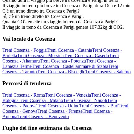
Quanto dura il viaggio più breve tra Cosenza e Parigi in treno?
Il viaggio in treno più breve tra Cosenza e Parigi dura 16 h e 12 min.
C'è un treno diretto tra Cosenza e Parigi?
Sì, c'è un treno diretto tra Cosenza e Parigi.
Quanta CO2 emette un viaggio in treno da Cosenza a Parigi?
Il viaggio in treno da Cosenza a Parigi genera 107.32kg di CO2.
Vai locale da Cosenza
Treni Cosenza - Foggia
Treni Cosenza - Catania
Treni Cosenza -
Barletta
Treni Cosenza - Messina
Treni Cosenza - Caserta
Treni
Cosenza - Altamura
Treni Cosenza - Potenza
Treni Cosenza -
Lamezia Terme
Treni Cosenza - Castellammare di Stabia
Treni
Cosenza - Taranto
Treni Cosenza - Bisceglie
Treni Cosenza - Salerno
Percorsi di tendenza
Treni Cosenza - Roma
Treni Cosenza - Venezia
Treni Cosenza -
Bologna
Treni Cosenza - Milano
Treni Cosenza - Napoli
Treni
Cosenza - Padova
Treni Cosenza - Udine
Treni Cosenza - Bari
Treni
Cosenza - Genova
Treni Cosenza - Firenze
Treni Cosenza -
Ancona
Treni Cosenza - Benevento
Fughe del fine settimana da Cosenza