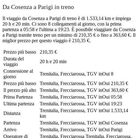
Da Cosenza a Parigi in treno
Il viaggio da Cosenza a Parigi di treno è di 1.533,14 km e impiega
20 h e 20 min. Ci sono 8 collegamenti al giorno, con la prima
partenza a 05:58 e l'ultima a 19:23. È possibile viaggiare da Cosenza
a Parigi tramite treno per un minimo di 210,35 € o fino a 363,60 €. Il
miglior prezzo per questo viaggio è 210,35 €.
Prezzo più basso
210,35 €
Durata del
20 h e 20 min
viaggio
Connessione al
Trenitalia, Frecciarossa, TGV inOui
8
giorno
Prezzo più basso
Trenitalia, Frecciarossa, TGV inOui
210,35 €
Il prezzo più alto
Trenitalia, Frecciarossa, TGV inOui
363,60 €
Prima Partenza
Trenitalia, Frecciarossa, TGV inOui
05:58
Ultima partenza
Trenitalia, Frecciarossa, TGV inOui
19:23
Trenitalia, Frecciarossa, TGV inOui
1.533,14
Distanza
km
Partenza
Trenitalia, Frecciarossa, TGV inOui
Cosenza
Arrivo
Trenitalia, Frecciarossa, TGV inOui
Parigi
Operatore di
Trenitalia, Frecciarossa
Trenitalia, Frecciarossa,