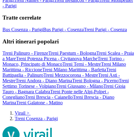
Parigi
Treni Nantes - Parigi
Treni Besançon - Parigi
Treni Montpellier
- Parigi
Tratte correlate
Bus Cosenza - Parigi
Bus Parigi - Cosenza
Treni Parigi - Cosenza
Altri itinerari popolari
Treni Palinuro - Firenze
Treni Paestum - Bologna
Treni Scalea - Praia
a Mare
Treni Potenza Picena - Civitanova Marche
Treni Torino -
Monaco, Principato di Monaco
Treni Terni - Mestre
Treni Milano
Marittima - Riccione
Treni Milano Marittima - Barletta
Treni
Battipaglia - Palinuro
Treni Mezzocorona - Mestre
Treni Asti -
Mestre
Treni Andora - Diano Marina
Treni Bologna - Picerno
Treni
Settimo Torinese - Volpiano
Treni Giussano - Milano
Treni Gioia
Tauro - Bagnara Calabra
Treni Ponte nelle Alpi-Polpet -
Conegliano
Treni Brescia - Caianello
Treni Brescia - Diano
Marina
Treni Galatone - Matino
Virail
>
Treni Cosenza - Parigi