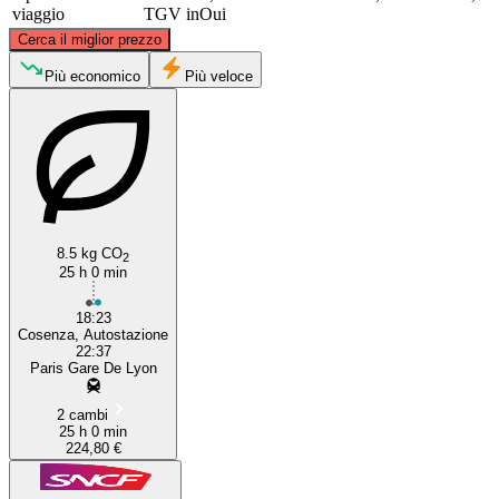
viaggio
TGV inOui
©
CARTO
, ©
OpenStreetMap
contributors
Cerca il miglior prezzo
Paris
Più economico
Più veloce
8.5 kg CO
2
25 h 0 min
Cosenza
18:23
Cosenza, Autostazione
22:37
Paris Gare De Lyon
2 cambi
25 h 0 min
224,80 €