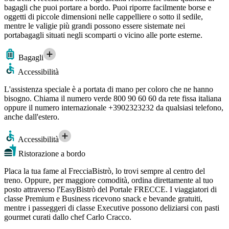
bagagli che puoi portare a bordo. Puoi riporre facilmente borse e
oggetti di piccole dimensioni nelle cappelliere o sotto il sedile,
mentre le valigie più grandi possono essere sistemate nei
portabagagli situati negli scomparti o vicino alle porte esterne.
Bagagli
Accessibilità
L'assistenza speciale è a portata di mano per coloro che ne hanno
bisogno. Chiama il numero verde 800 90 60 60 da rete fissa italiana
oppure il numero internazionale +3902323232 da qualsiasi telefono,
anche dall'estero.
Accessibilità
Ristorazione a bordo
Placa la tua fame al FrecciaBistrò, lo trovi sempre al centro del
treno. Oppure, per maggiore comodità, ordina direttamente al tuo
posto attraverso l'EasyBistrò del Portale FRECCE. I viaggiatori di
classe Premium e Business ricevono snack e bevande gratuiti,
mentre i passeggeri di classe Executive possono deliziarsi con pasti
gourmet curati dallo chef Carlo Cracco.