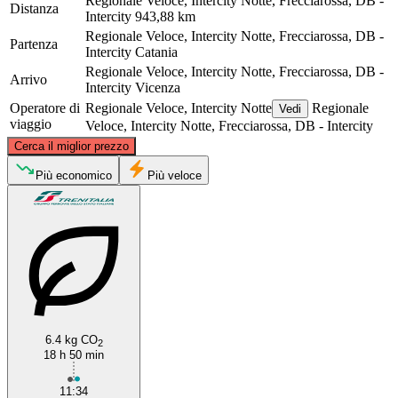
Regionale Veloce, Intercity Notte, Frecciarossa, DB -
Distanza
Intercity
943,88 km
Regionale Veloce, Intercity Notte, Frecciarossa, DB -
Partenza
Intercity
Catania
Regionale Veloce, Intercity Notte, Frecciarossa, DB -
Arrivo
Intercity
Vicenza
Operatore di
Regionale Veloce, Intercity Notte
Regionale
Vedi
viaggio
Veloce, Intercity Notte, Frecciarossa, DB - Intercity
©
CARTO
, ©
OpenStreetMap
contributors
Cerca il miglior prezzo
Vicenza
Più economico
Più veloce
6.4 kg CO
2
Catania
18 h 50 min
11:34