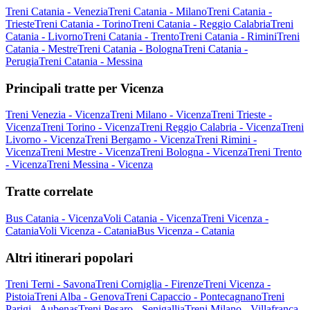
Treni Catania - Venezia
Treni Catania - Milano
Treni Catania -
Trieste
Treni Catania - Torino
Treni Catania - Reggio Calabria
Treni
Catania - Livorno
Treni Catania - Trento
Treni Catania - Rimini
Treni
Catania - Mestre
Treni Catania - Bologna
Treni Catania -
Perugia
Treni Catania - Messina
Principali tratte per Vicenza
Treni Venezia - Vicenza
Treni Milano - Vicenza
Treni Trieste -
Vicenza
Treni Torino - Vicenza
Treni Reggio Calabria - Vicenza
Treni
Livorno - Vicenza
Treni Bergamo - Vicenza
Treni Rimini -
Vicenza
Treni Mestre - Vicenza
Treni Bologna - Vicenza
Treni Trento
- Vicenza
Treni Messina - Vicenza
Tratte correlate
Bus Catania - Vicenza
Voli Catania - Vicenza
Treni Vicenza -
Catania
Voli Vicenza - Catania
Bus Vicenza - Catania
Altri itinerari popolari
Treni Terni - Savona
Treni Corniglia - Firenze
Treni Vicenza -
Pistoia
Treni Alba - Genova
Treni Capaccio - Pontecagnano
Treni
Parigi - Aubenas
Treni Pesaro - Senigallia
Treni Milano - Villafranca