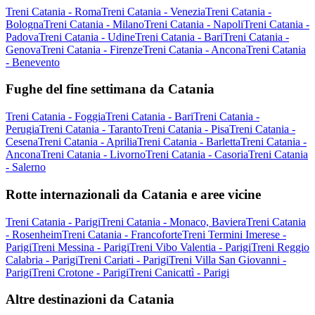
Treni Catania - Roma
Treni Catania - Venezia
Treni Catania -
Bologna
Treni Catania - Milano
Treni Catania - Napoli
Treni Catania -
Padova
Treni Catania - Udine
Treni Catania - Bari
Treni Catania -
Genova
Treni Catania - Firenze
Treni Catania - Ancona
Treni Catania
- Benevento
Fughe del fine settimana da Catania
Treni Catania - Foggia
Treni Catania - Bari
Treni Catania -
Perugia
Treni Catania - Taranto
Treni Catania - Pisa
Treni Catania -
Cesena
Treni Catania - Aprilia
Treni Catania - Barletta
Treni Catania -
Ancona
Treni Catania - Livorno
Treni Catania - Casoria
Treni Catania
- Salerno
Rotte internazionali da Catania e aree vicine
Treni Catania - Parigi
Treni Catania - Monaco, Baviera
Treni Catania
- Rosenheim
Treni Catania - Francoforte
Treni Termini Imerese -
Parigi
Treni Messina - Parigi
Treni Vibo Valentia - Parigi
Treni Reggio
Calabria - Parigi
Treni Cariati - Parigi
Treni Villa San Giovanni -
Parigi
Treni Crotone - Parigi
Treni Canicattì - Parigi
Altre destinazioni da Catania