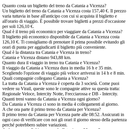
Quanto costa un biglietto del treno da Catania a Vicenza?
Un biglietto del treno da Catania a Vicenza costa 157,40 €. Il prezzo
varia tuttavia in base all'anticipo con cui si acquista il biglietto e
all'orario di viaggio. È possibile trovare biglietti a prezzi d'occasione
per soli 126,10 €.
Qual è il treno più economico per viaggiare da Catania a Vicenza?
Il biglietto più economico disponibile da Catania a Vicenza costa
126,10 €. Ti consigliamo di prenotare il prima possibile evitando gli
orari di punta per aggiudicarti il biglietto più conveniente.
Qual è la distanza tra Catania e Vicenza in treno?
Catania e Vicenza distano 943,88 km.
Quanto dura il viaggio in treno tra Catania e Vicenza?
Il viaggio da Catania a Vicenza dura in media 16 h e 35 min.
Scegliendo l'opzione di viaggio più veloce arriverai in 14 h e 8 min.
Quali compagnie collegano Catania a Vicenza?
La tratta da Catania a Vicenza è coperta da 3 società. Come puoi
vedere su Virail, queste sono le compagnie attive su questa tratta:
Regionale Veloce, Intercity Notte, Frecciarossa e DB - Intercity.
Quanti treni vanno da Catania a Vicenza ogni giorno?
Da Catania a Vicenza ci sono in media 4 collegamenti al giorno.
A che ora parte il primo treno da Catania per Vicenza?
Il primo treno da Catania per Vicenza parte alle 08:52. Assicurati in
ogni caso di verificare con noi gli orari il giorno stesso della partenza
perché potrebbero subire variazioni.