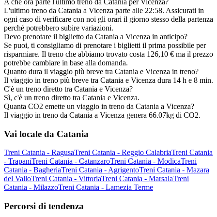
A che ora parte l'ultimo treno da Catania per Vicenza?
L'ultimo treno da Catania a Vicenza parte alle 22:58. Assicurati in
ogni caso di verificare con noi gli orari il giorno stesso della partenza
perché potrebbero subire variazioni.
Devo prenotare il biglietto da Catania a Vicenza in anticipo?
Se puoi, ti consigliamo di prenotare i biglietti il prima possibile per
risparmiare. Il treno che abbiamo trovato costa 126,10 € ma il prezzo
potrebbe cambiare in base alla domanda.
Quanto dura il viaggio più breve tra Catania e Vicenza in treno?
Il viaggio in treno più breve tra Catania e Vicenza dura 14 h e 8 min.
C'è un treno diretto tra Catania e Vicenza?
Sì, c'è un treno diretto tra Catania e Vicenza.
Quanta CO2 emette un viaggio in treno da Catania a Vicenza?
Il viaggio in treno da Catania a Vicenza genera 66.07kg di CO2.
Vai locale da Catania
Treni Catania - Ragusa
Treni Catania - Reggio Calabria
Treni Catania
- Trapani
Treni Catania - Catanzaro
Treni Catania - Modica
Treni
Catania - Bagheria
Treni Catania - Agrigento
Treni Catania - Mazara
del Vallo
Treni Catania - Vittoria
Treni Catania - Marsala
Treni
Catania - Milazzo
Treni Catania - Lamezia Terme
Percorsi di tendenza