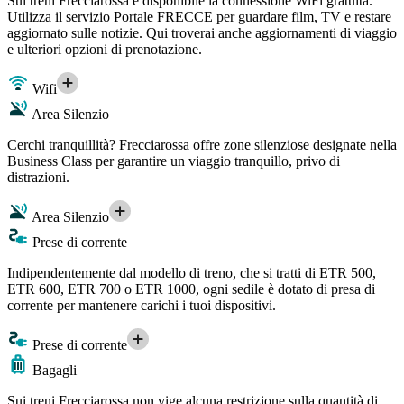
Sui treni Frecciarossa è disponibile la connessione WiFi gratuita.
Utilizza il servizio Portale FRECCE per guardare film, TV e restare
aggiornato sulle notizie. Qui troverai anche aggiornamenti di viaggio
e ulteriori opzioni di prenotazione.
Wifi
Area Silenzio
Cerchi tranquillità? Frecciarossa offre zone silenziose designate nella
Business Class per garantire un viaggio tranquillo, privo di
distrazioni.
Area Silenzio
Prese di corrente
Indipendentemente dal modello di treno, che si tratti di ETR 500,
ETR 600, ETR 700 o ETR 1000, ogni sedile è dotato di presa di
corrente per mantenere carichi i tuoi dispositivi.
Prese di corrente
Bagagli
Sui treni Frecciarossa non vige alcuna restrizione sulla quantità di