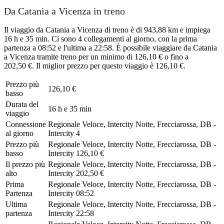
Da Catania a Vicenza in treno
Il viaggio da Catania a Vicenza di treno è di 943,88 km e impiega
16 h e 35 min. Ci sono 4 collegamenti al giorno, con la prima
partenza a 08:52 e l'ultima a 22:58. È possibile viaggiare da Catania
a Vicenza tramite treno per un minimo di 126,10 € o fino a
202,50 €. Il miglior prezzo per questo viaggio è 126,10 €.
Prezzo più
126,10 €
basso
Durata del
16 h e 35 min
viaggio
Connessione
Regionale Veloce, Intercity Notte, Frecciarossa, DB -
al giorno
Intercity
4
Prezzo più
Regionale Veloce, Intercity Notte, Frecciarossa, DB -
basso
Intercity
126,10 €
Il prezzo più
Regionale Veloce, Intercity Notte, Frecciarossa, DB -
alto
Intercity
202,50 €
Prima
Regionale Veloce, Intercity Notte, Frecciarossa, DB -
Partenza
Intercity
08:52
Ultima
Regionale Veloce, Intercity Notte, Frecciarossa, DB -
partenza
Intercity
22:58