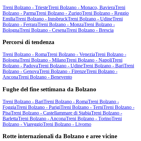
Treni Bolzano - Trieste
Treni Bolzano - Monaco, Baviera
Treni
Bolzano - Parma
Treni Bolzano - Zurigo
Treni Bolzano - Reggio
Emilia
Treni Bolzano - Innsbruck
Treni Bolzano - Udine
Treni
Bolzano - Ferrara
Treni Bolzano - Monza
Treni Bolzano -
Bologna
Treni Bolzano - Cesena
Treni Bolzano - Brescia
Percorsi di tendenza
Treni Bolzano - Roma
Treni Bolzano - Venezia
Treni Bolzano -
Bologna
Treni Bolzano - Milano
Treni Bolzano - Napoli
Treni
Bolzano - Padova
Treni Bolzano - Udine
Treni Bolzano - Bari
Treni
Bolzano - Genova
Treni Bolzano - Firenze
Treni Bolzano -
Ancona
Treni Bolzano - Benevento
Fughe del fine settimana da Bolzano
Treni Bolzano - Bari
Treni Bolzano - Roma
Treni Bolzano -
Foggia
Treni Bolzano - Parigi
Treni Bolzano - Terni
Treni Bolzano -
Pisa
Treni Bolzano - Castellammare di Stabia
Treni Bolzano -
Barletta
Treni Bolzano - Ancona
Treni Bolzano - Torino
Treni
Bolzano - Viareggio
Treni Bolzano - Livorno
Rotte internazionali da Bolzano e aree vicine