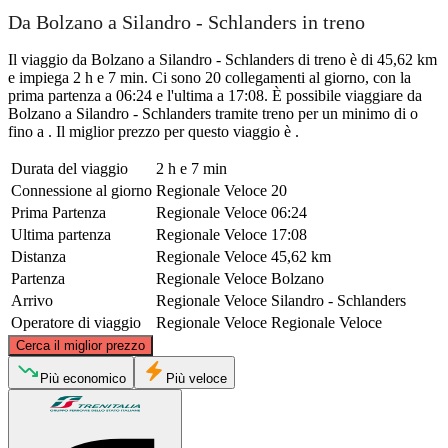
Da Bolzano a Silandro - Schlanders in treno
Il viaggio da Bolzano a Silandro - Schlanders di treno è di 45,62 km
e impiega 2 h e 7 min. Ci sono 20 collegamenti al giorno, con la
prima partenza a 06:24 e l'ultima a 17:08. È possibile viaggiare da
Bolzano a Silandro - Schlanders tramite treno per un minimo di o
fino a . Il miglior prezzo per questo viaggio è .
Durata del viaggio
2 h e 7 min
Connessione al giorno
Regionale Veloce
20
Prima Partenza
Regionale Veloce
06:24
Ultima partenza
Regionale Veloce
17:08
Distanza
Regionale Veloce
45,62 km
Partenza
Regionale Veloce
Bolzano
Arrivo
Regionale Veloce
Silandro - Schlanders
Operatore di viaggio
Regionale Veloce
Regionale Veloce
©
CARTO
, ©
OpenStreetMap
contributors
Cerca il miglior prezzo
Più economico
Più veloce
Schlanders