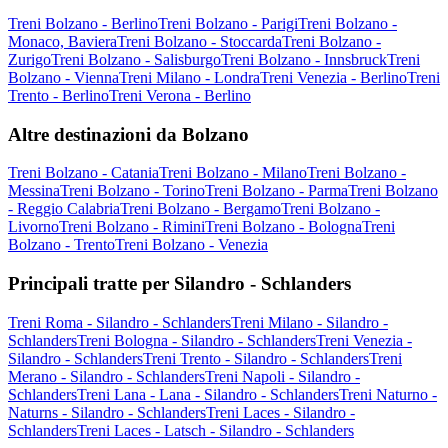
Treni Bolzano - Berlino
Treni Bolzano - Parigi
Treni Bolzano -
Monaco, Baviera
Treni Bolzano - Stoccarda
Treni Bolzano -
Zurigo
Treni Bolzano - Salisburgo
Treni Bolzano - Innsbruck
Treni
Bolzano - Vienna
Treni Milano - Londra
Treni Venezia - Berlino
Treni
Trento - Berlino
Treni Verona - Berlino
Altre destinazioni da Bolzano
Treni Bolzano - Catania
Treni Bolzano - Milano
Treni Bolzano -
Messina
Treni Bolzano - Torino
Treni Bolzano - Parma
Treni Bolzano
- Reggio Calabria
Treni Bolzano - Bergamo
Treni Bolzano -
Livorno
Treni Bolzano - Rimini
Treni Bolzano - Bologna
Treni
Bolzano - Trento
Treni Bolzano - Venezia
Principali tratte per Silandro - Schlanders
Treni Roma - Silandro - Schlanders
Treni Milano - Silandro -
Schlanders
Treni Bologna - Silandro - Schlanders
Treni Venezia -
Silandro - Schlanders
Treni Trento - Silandro - Schlanders
Treni
Merano - Silandro - Schlanders
Treni Napoli - Silandro -
Schlanders
Treni Lana - Lana - Silandro - Schlanders
Treni Naturno -
Naturns - Silandro - Schlanders
Treni Laces - Silandro -
Schlanders
Treni Laces - Latsch - Silandro - Schlanders