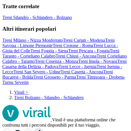
Tratte correlate
Treni Silandro - Schlanders - Bolzano
Altri itinerari popolari
Treni Milano - Nizza Monferrato
Treni Cariati - Modena
Treni
Savona - Limone Piemonte
Treni Crotone - Roma
Treni Lucca -
Gioia del Colle
Treni Foggia - Siena
Treni Pescara - Foggia
Treni
Taranto - Corigliano Calabro
Treni Chiusi - Ancona
Treni Corigliano
Calabro - Taranto
Treni Cosenza - Monza
Treni Imola - Novara
Treni
Casarsa della Delizia - Padova
Treni Lecce - Isernia
Treni Isernia -
Lecce
Treni San Severo - Udine
Treni Caserta - Ancona
Treni
Bucarest - Brăila
Treni Grosseto - Parma
Treni Timişoara - Drobeta-
Turnu Severin
Virail
>
Treni Bolzano - Silandro - Schlanders
Virail è una piattaforma online che
confronta tutti i percorsi disponibili per il tuo viaggio.