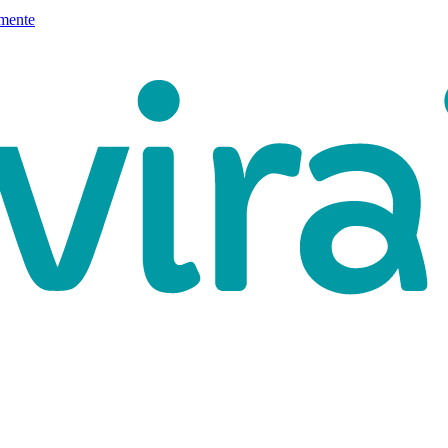
mente