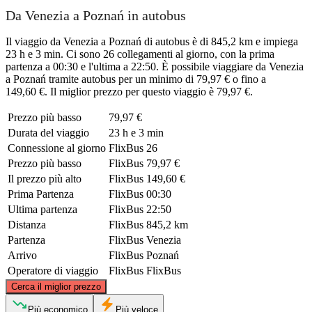
Da Venezia a Poznań in autobus
Il viaggio da Venezia a Poznań di autobus è di 845,2 km e impiega
23 h e 3 min. Ci sono 26 collegamenti al giorno, con la prima
partenza a 00:30 e l'ultima a 22:50. È possibile viaggiare da Venezia
a Poznań tramite autobus per un minimo di 79,97 € o fino a
149,60 €. Il miglior prezzo per questo viaggio è 79,97 €.
Prezzo più basso
79,97 €
Durata del viaggio
23 h e 3 min
Connessione al giorno
FlixBus
26
Prezzo più basso
FlixBus
79,97 €
Il prezzo più alto
FlixBus
149,60 €
Prima Partenza
FlixBus
00:30
Ultima partenza
FlixBus
22:50
Distanza
FlixBus
845,2 km
Partenza
FlixBus
Venezia
Arrivo
FlixBus
Poznań
Operatore di viaggio
FlixBus
FlixBus
©
CARTO
, ©
OpenStreetMap
contributors
Cerca il miglior prezzo
Poznan
Più economico
Più veloce