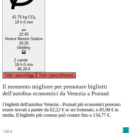
42.75 kg CO
2
19 h 0 min
22:45
Venice Mestre Station
20:25
GłóWny
2 cambi
19 h 0 min
86,29 €
Tutti i prezzi
Oggi
Tutti i prezzi
Domani
Il momento migliore per prenotare biglietti
dell'autobus economici da Venezia a Poznań
I biglietti dell'autobus Venezia - Poznań più economici possono
essere trovati a partire da 62,22 € se sei fortunato, o 85,98 € in
media. Il biglietto più costoso può costare fino a 134,77 €.