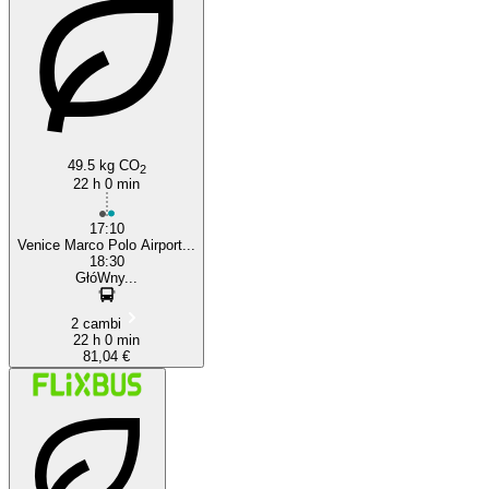
49.5 kg CO
2
22 h 0 min
17:10
Venice Marco Polo Airport...
18:30
GłóWny...
2 cambi
22 h 0 min
81,04 €