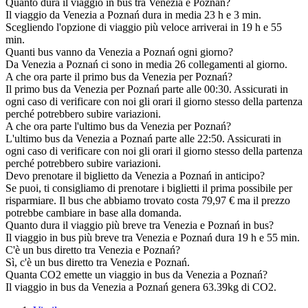
Quanto dura il viaggio in bus tra Venezia e Poznań?
Il viaggio da Venezia a Poznań dura in media 23 h e 3 min.
Scegliendo l'opzione di viaggio più veloce arriverai in 19 h e 55
min.
Quanti bus vanno da Venezia a Poznań ogni giorno?
Da Venezia a Poznań ci sono in media 26 collegamenti al giorno.
A che ora parte il primo bus da Venezia per Poznań?
Il primo bus da Venezia per Poznań parte alle 00:30. Assicurati in
ogni caso di verificare con noi gli orari il giorno stesso della partenza
perché potrebbero subire variazioni.
A che ora parte l'ultimo bus da Venezia per Poznań?
L'ultimo bus da Venezia a Poznań parte alle 22:50. Assicurati in
ogni caso di verificare con noi gli orari il giorno stesso della partenza
perché potrebbero subire variazioni.
Devo prenotare il biglietto da Venezia a Poznań in anticipo?
Se puoi, ti consigliamo di prenotare i biglietti il prima possibile per
risparmiare. Il bus che abbiamo trovato costa 79,97 € ma il prezzo
potrebbe cambiare in base alla domanda.
Quanto dura il viaggio più breve tra Venezia e Poznań in bus?
Il viaggio in bus più breve tra Venezia e Poznań dura 19 h e 55 min.
C'è un bus diretto tra Venezia e Poznań?
Sì, c'è un bus diretto tra Venezia e Poznań.
Quanta CO2 emette un viaggio in bus da Venezia a Poznań?
Il viaggio in bus da Venezia a Poznań genera 63.39kg di CO2.