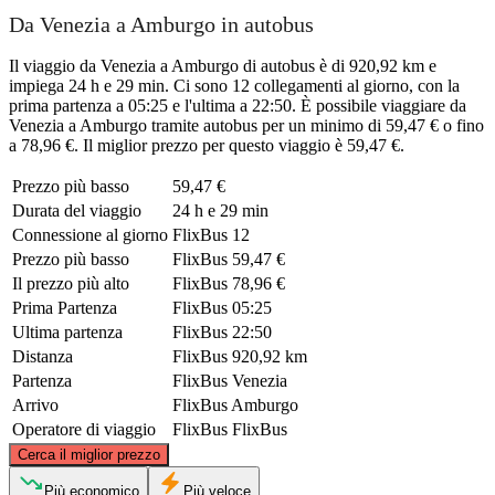
Da Venezia a Amburgo in autobus
Il viaggio da Venezia a Amburgo di autobus è di 920,92 km e
impiega 24 h e 29 min. Ci sono 12 collegamenti al giorno, con la
prima partenza a 05:25 e l'ultima a 22:50. È possibile viaggiare da
Venezia a Amburgo tramite autobus per un minimo di 59,47 € o fino
a 78,96 €. Il miglior prezzo per questo viaggio è 59,47 €.
Prezzo più basso
59,47 €
Durata del viaggio
24 h e 29 min
Connessione al giorno
FlixBus
12
Prezzo più basso
FlixBus
59,47 €
Il prezzo più alto
FlixBus
78,96 €
Prima Partenza
FlixBus
05:25
Ultima partenza
FlixBus
22:50
Distanza
FlixBus
920,92 km
Partenza
FlixBus
Venezia
Arrivo
FlixBus
Amburgo
Operatore di viaggio
FlixBus
FlixBus
©
CARTO
, ©
OpenStreetMap
contributors
Cerca il miglior prezzo
Hamburg
Più economico
Più veloce