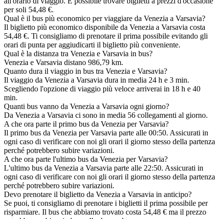
all'orario di viaggio. È possibile trovare biglietti a prezzi d'occasione
per soli 54,48 €.
Qual è il bus più economico per viaggiare da Venezia a Varsavia?
Il biglietto più economico disponibile da Venezia a Varsavia costa
54,48 €. Ti consigliamo di prenotare il prima possibile evitando gli
orari di punta per aggiudicarti il biglietto più conveniente.
Qual è la distanza tra Venezia e Varsavia in bus?
Venezia e Varsavia distano 986,79 km.
Quanto dura il viaggio in bus tra Venezia e Varsavia?
Il viaggio da Venezia a Varsavia dura in media 24 h e 3 min.
Scegliendo l'opzione di viaggio più veloce arriverai in 18 h e 40
min.
Quanti bus vanno da Venezia a Varsavia ogni giorno?
Da Venezia a Varsavia ci sono in media 56 collegamenti al giorno.
A che ora parte il primo bus da Venezia per Varsavia?
Il primo bus da Venezia per Varsavia parte alle 00:50. Assicurati in
ogni caso di verificare con noi gli orari il giorno stesso della partenza
perché potrebbero subire variazioni.
A che ora parte l'ultimo bus da Venezia per Varsavia?
L'ultimo bus da Venezia a Varsavia parte alle 22:50. Assicurati in
ogni caso di verificare con noi gli orari il giorno stesso della partenza
perché potrebbero subire variazioni.
Devo prenotare il biglietto da Venezia a Varsavia in anticipo?
Se puoi, ti consigliamo di prenotare i biglietti il prima possibile per
risparmiare. Il bus che abbiamo trovato costa 54,48 € ma il prezzo