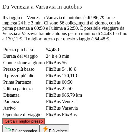
Da Venezia a Varsavia in autobus
Il viaggio da Venezia a Varsavia di autobus è di 986,79 km e
impiega 24 h e 3 min. Ci sono 56 collegamenti al giorno, con la
prima partenza a 00:50 e l'ultima a 22:50. È possibile viaggiare da
Venezia a Varsavia tramite autobus per un minimo di 54,48 € o fino
a 170,11 €. Il miglior prezzo per questo viaggio è 54,48 €.
Prezzo più basso
54,48 €
Durata del viaggio
24 h e 3 min
Connessione al giorno
FlixBus
56
Prezzo più basso
FlixBus
54,48 €
Il prezzo più alto
FlixBus
170,11 €
Prima Partenza
FlixBus
00:50
Ultima partenza
FlixBus
22:50
Distanza
FlixBus
986,79 km
Partenza
FlixBus
Venezia
Arrivo
FlixBus
Varsavia
Operatore di viaggio
FlixBus
FlixBus
©
CARTO
, ©
OpenStreetMap
contributors
Cerca il miglior prezzo
Warsaw
Più economico
Più veloce