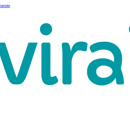
mente