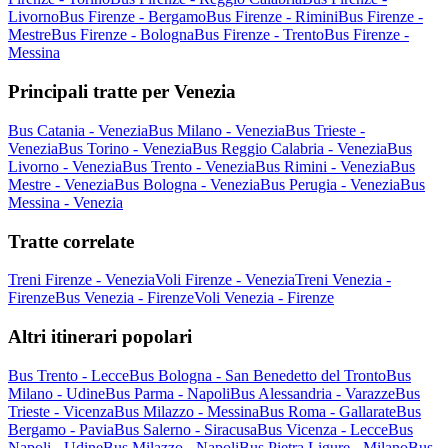
Livorno
Bus Firenze - Bergamo
Bus Firenze - Rimini
Bus Firenze -
Mestre
Bus Firenze - Bologna
Bus Firenze - Trento
Bus Firenze -
Messina
Principali tratte per Venezia
Bus Catania - Venezia
Bus Milano - Venezia
Bus Trieste -
Venezia
Bus Torino - Venezia
Bus Reggio Calabria - Venezia
Bus
Livorno - Venezia
Bus Trento - Venezia
Bus Rimini - Venezia
Bus
Mestre - Venezia
Bus Bologna - Venezia
Bus Perugia - Venezia
Bus
Messina - Venezia
Tratte correlate
Treni Firenze - Venezia
Voli Firenze - Venezia
Treni Venezia -
Firenze
Bus Venezia - Firenze
Voli Venezia - Firenze
Altri itinerari popolari
Bus Trento - Lecce
Bus Bologna - San Benedetto del Tronto
Bus
Milano - Udine
Bus Parma - Napoli
Bus Alessandria - Varazze
Bus
Trieste - Vicenza
Bus Milazzo - Messina
Bus Roma - Gallarate
Bus
Bergamo - Pavia
Bus Salerno - Siracusa
Bus Vicenza - Lecce
Bus
Napoli - Udine
Bus Milazzo - Napoli
Bus Pietra Ligure - Milano
Bus