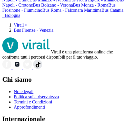
Napoli - Crotone
Bus Bolzano - Verona
Bus Monza - Roma
Bus
Frosinone - Fiumicino
Bus Roma - Falconara Marittima
Bus Catania
- Bologna
Virail
>
Bus Firenze - Venezia
Virail è una piattaforma online che
confronta tutti i percorsi disponibili per il tuo viaggio.
Chi siamo
Note legali
Politica sulla riservatezza
Termini e Condizioni
Approfondimenti
Internazionale