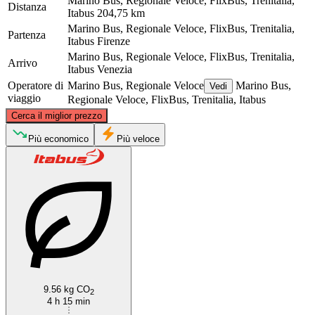
Marino Bus, Regionale Veloce, FlixBus, Trenitalia,
Distanza
Itabus
204,75 km
Marino Bus, Regionale Veloce, FlixBus, Trenitalia,
Partenza
Itabus
Firenze
Marino Bus, Regionale Veloce, FlixBus, Trenitalia,
Arrivo
Itabus
Venezia
Operatore di
Marino Bus, Regionale Veloce
Marino Bus,
Vedi
viaggio
Regionale Veloce, FlixBus, Trenitalia, Itabus
©
CARTO
, ©
OpenStreetMap
contributors
Cerca il miglior prezzo
Venice
Più economico
Più veloce
Florence
9.56 kg CO
2
4 h 15 min