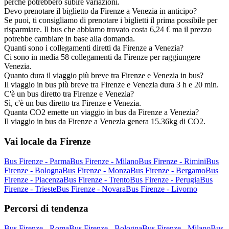
perché potrebbero subire variazioni.
Devo prenotare il biglietto da Firenze a Venezia in anticipo?
Se puoi, ti consigliamo di prenotare i biglietti il prima possibile per
risparmiare. Il bus che abbiamo trovato costa 6,24 € ma il prezzo
potrebbe cambiare in base alla domanda.
Quanti sono i collegamenti diretti da Firenze a Venezia?
Ci sono in media 58 collegamenti da Firenze per raggiungere
Venezia.
Quanto dura il viaggio più breve tra Firenze e Venezia in bus?
Il viaggio in bus più breve tra Firenze e Venezia dura 3 h e 20 min.
C'è un bus diretto tra Firenze e Venezia?
Sì, c'è un bus diretto tra Firenze e Venezia.
Quanta CO2 emette un viaggio in bus da Firenze a Venezia?
Il viaggio in bus da Firenze a Venezia genera 15.36kg di CO2.
Vai locale da Firenze
Bus Firenze - Parma
Bus Firenze - Milano
Bus Firenze - Rimini
Bus
Firenze - Bologna
Bus Firenze - Monza
Bus Firenze - Bergamo
Bus
Firenze - Piacenza
Bus Firenze - Trento
Bus Firenze - Perugia
Bus
Firenze - Trieste
Bus Firenze - Novara
Bus Firenze - Livorno
Percorsi di tendenza
Bus Firenze - Roma
Bus Firenze - Bologna
Bus Firenze - Milano
Bus