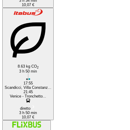
3 h 34 min
10,07 €
8.63 kg CO
2
3 h 50 min
17:55
Scandicci, Villa Constanz...
21:45
Venice - Tronchetto...
diretto
3 h 50 min
10,07 €