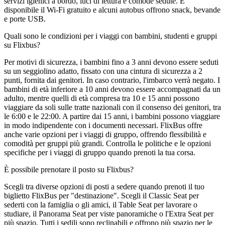
servizi igienici a bordo, luci di lettura e comode sedute. È
disponibile il Wi-Fi gratuito e alcuni autobus offrono snack, bevande
e porte USB.
Quali sono le condizioni per i viaggi con bambini, studenti e gruppi
su Flixbus?
Per motivi di sicurezza, i bambini fino a 3 anni devono essere seduti
su un seggiolino adatto, fissato con una cintura di sicurezza a 2
punti, fornita dai genitori. In caso contrario, l'imbarco verrà negato. I
bambini di età inferiore a 10 anni devono essere accompagnati da un
adulto, mentre quelli di età compresa tra 10 e 15 anni possono
viaggiare da soli sulle tratte nazionali con il consenso dei genitori, tra
le 6:00 e le 22:00. A partire dai 15 anni, i bambini possono viaggiare
in modo indipendente con i documenti necessari. FlixBus offre
anche varie opzioni per i viaggi di gruppo, offrendo flessibilità e
comodità per gruppi più grandi. Controlla le politiche e le opzioni
specifiche per i viaggi di gruppo quando prenoti la tua corsa.
È possibile prenotare il posto su Flixbus?
Scegli tra diverse opzioni di posti a sedere quando prenoti il ​​tuo
biglietto FlixBus per "destinazione". Scegli il Classic Seat per
sederti con la famiglia o gli amici, il Table Seat per lavorare o
studiare, il Panorama Seat per viste panoramiche o l'Extra Seat per
più spazio. Tutti i sedili sono reclinabili e offrono più spazio per le