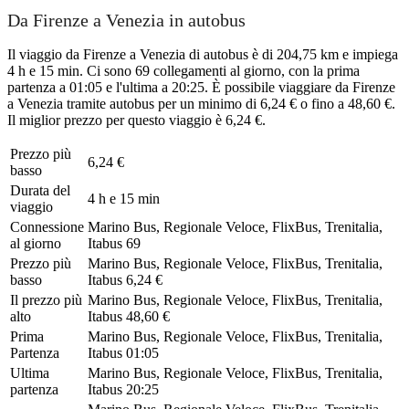
Da Firenze a Venezia in autobus
Il viaggio da Firenze a Venezia di autobus è di 204,75 km e impiega
4 h e 15 min. Ci sono 69 collegamenti al giorno, con la prima
partenza a 01:05 e l'ultima a 20:25. È possibile viaggiare da Firenze
a Venezia tramite autobus per un minimo di 6,24 € o fino a 48,60 €.
Il miglior prezzo per questo viaggio è 6,24 €.
Prezzo più
6,24 €
basso
Durata del
4 h e 15 min
viaggio
Connessione
Marino Bus, Regionale Veloce, FlixBus, Trenitalia,
al giorno
Itabus
69
Prezzo più
Marino Bus, Regionale Veloce, FlixBus, Trenitalia,
basso
Itabus
6,24 €
Il prezzo più
Marino Bus, Regionale Veloce, FlixBus, Trenitalia,
alto
Itabus
48,60 €
Prima
Marino Bus, Regionale Veloce, FlixBus, Trenitalia,
Partenza
Itabus
01:05
Ultima
Marino Bus, Regionale Veloce, FlixBus, Trenitalia,
partenza
Itabus
20:25