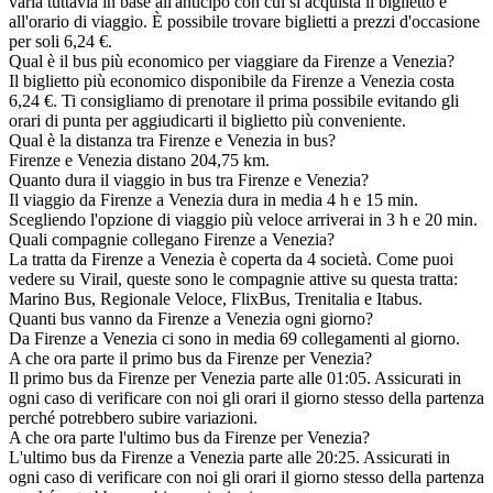
varia tuttavia in base all'anticipo con cui si acquista il biglietto e
all'orario di viaggio. È possibile trovare biglietti a prezzi d'occasione
per soli 6,24 €.
Qual è il bus più economico per viaggiare da Firenze a Venezia?
Il biglietto più economico disponibile da Firenze a Venezia costa
6,24 €. Ti consigliamo di prenotare il prima possibile evitando gli
orari di punta per aggiudicarti il biglietto più conveniente.
Qual è la distanza tra Firenze e Venezia in bus?
Firenze e Venezia distano 204,75 km.
Quanto dura il viaggio in bus tra Firenze e Venezia?
Il viaggio da Firenze a Venezia dura in media 4 h e 15 min.
Scegliendo l'opzione di viaggio più veloce arriverai in 3 h e 20 min.
Quali compagnie collegano Firenze a Venezia?
La tratta da Firenze a Venezia è coperta da 4 società. Come puoi
vedere su Virail, queste sono le compagnie attive su questa tratta:
Marino Bus, Regionale Veloce, FlixBus, Trenitalia e Itabus.
Quanti bus vanno da Firenze a Venezia ogni giorno?
Da Firenze a Venezia ci sono in media 69 collegamenti al giorno.
A che ora parte il primo bus da Firenze per Venezia?
Il primo bus da Firenze per Venezia parte alle 01:05. Assicurati in
ogni caso di verificare con noi gli orari il giorno stesso della partenza
perché potrebbero subire variazioni.
A che ora parte l'ultimo bus da Firenze per Venezia?
L'ultimo bus da Firenze a Venezia parte alle 20:25. Assicurati in
ogni caso di verificare con noi gli orari il giorno stesso della partenza