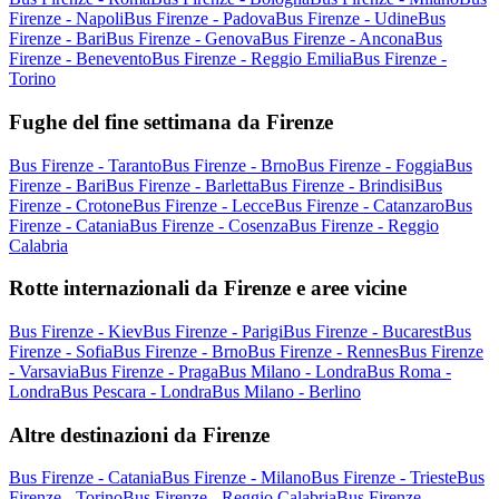
Firenze - Napoli
Bus Firenze - Padova
Bus Firenze - Udine
Bus
Firenze - Bari
Bus Firenze - Genova
Bus Firenze - Ancona
Bus
Firenze - Benevento
Bus Firenze - Reggio Emilia
Bus Firenze -
Torino
Fughe del fine settimana da Firenze
Bus Firenze - Taranto
Bus Firenze - Brno
Bus Firenze - Foggia
Bus
Firenze - Bari
Bus Firenze - Barletta
Bus Firenze - Brindisi
Bus
Firenze - Crotone
Bus Firenze - Lecce
Bus Firenze - Catanzaro
Bus
Firenze - Catania
Bus Firenze - Cosenza
Bus Firenze - Reggio
Calabria
Rotte internazionali da Firenze e aree vicine
Bus Firenze - Kiev
Bus Firenze - Parigi
Bus Firenze - Bucarest
Bus
Firenze - Sofia
Bus Firenze - Brno
Bus Firenze - Rennes
Bus Firenze
- Varsavia
Bus Firenze - Praga
Bus Milano - Londra
Bus Roma -
Londra
Bus Pescara - Londra
Bus Milano - Berlino
Altre destinazioni da Firenze
Bus Firenze - Catania
Bus Firenze - Milano
Bus Firenze - Trieste
Bus
Firenze - Torino
Bus Firenze - Reggio Calabria
Bus Firenze -