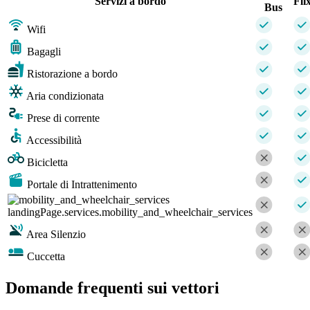
Servizi a bordo
Fli
Bus
Wifi
Bagagli
Ristorazione a bordo
Aria condizionata
Prese di corrente
Accessibilità
Bicicletta
Portale di Intrattenimento
landingPage.services.mobility_and_wheelchair_services
Area Silenzio
Cuccetta
Domande frequenti sui vettori