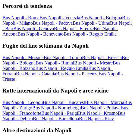
Percorsi di tendenza
Bus Napoli - Roma
Bus Napoli - Venezia
Bus Napoli - Bologna
Bus
Napoli - Milano
Bus Napoli - Padova
Bus Napoli - Udine
Bus Napoli
- Bari
Bus Napoli - Genova
Bus Napoli - Firenze
Bus Napoli -
Ancona
Bus Napoli - Benevento
Bus Napoli - Reggio Emilia
Fughe del fine settimana da Napoli
Bus Napoli - Messina
Bus Napoli - Torino
Bus Napoli - Brescia
Bus
Napoli - Bologna
Bus Napoli - Rimini
Bus Napoli - Mestre
Bus
Napoli - Bolzano
Bus Napoli - Reggio Emilia
Bus Napoli -
Ferrara
Bus Napoli - Catania
Bus Napoli - Piacenza
Bus Napoli -
Trieste
Rotte internazionali da Napoli e aree vicine
Bus Napoli - Leopoli
Bus Napoli - Bucarest
Bus Napoli - Murcia
Bus
Napoli - Zurigo
Bus Napoli - Norimberga
Bus Napoli - Poltava
Bus
Napoli - Francoforte
Bus Napoli - Parigi
Bus Napoli - Krosno
Bus
Napoli - Dębica
Bus Napoli - Barcellona
Bus Napoli - Kiev
Altre destinazioni da Napoli