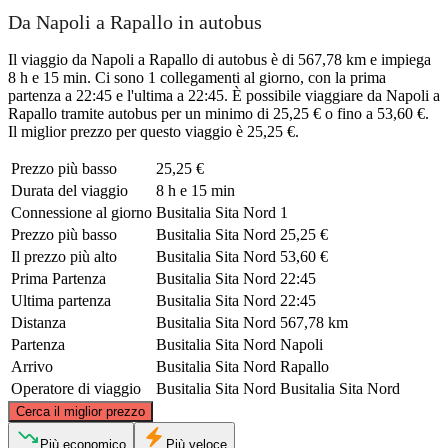
Da Napoli a Rapallo in autobus
Il viaggio da Napoli a Rapallo di autobus è di 567,78 km e impiega
8 h e 15 min. Ci sono 1 collegamenti al giorno, con la prima
partenza a 22:45 e l'ultima a 22:45. È possibile viaggiare da Napoli a
Rapallo tramite autobus per un minimo di 25,25 € o fino a 53,60 €.
Il miglior prezzo per questo viaggio è 25,25 €.
Prezzo più basso
25,25 €
Durata del viaggio
8 h e 15 min
Connessione al giorno
Busitalia Sita Nord
1
Prezzo più basso
Busitalia Sita Nord
25,25 €
Il prezzo più alto
Busitalia Sita Nord
53,60 €
Prima Partenza
Busitalia Sita Nord
22:45
Ultima partenza
Busitalia Sita Nord
22:45
Distanza
Busitalia Sita Nord
567,78 km
Partenza
Busitalia Sita Nord
Napoli
Arrivo
Busitalia Sita Nord
Rapallo
Operatore di viaggio
Busitalia Sita Nord
Busitalia Sita Nord
©
CARTO
, ©
OpenStreetMap
contributors
Cerca il miglior prezzo
Rapallo
Più economico
Più veloce