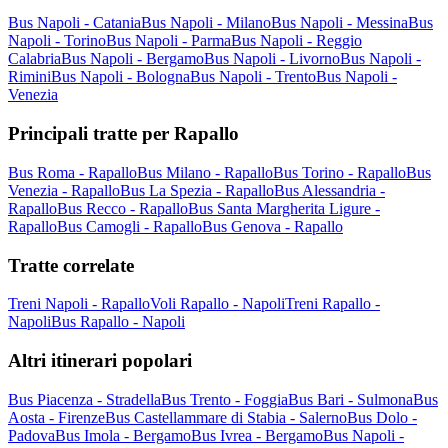
Bus Napoli - Catania
Bus Napoli - Milano
Bus Napoli - Messina
Bus
Napoli - Torino
Bus Napoli - Parma
Bus Napoli - Reggio
Calabria
Bus Napoli - Bergamo
Bus Napoli - Livorno
Bus Napoli -
Rimini
Bus Napoli - Bologna
Bus Napoli - Trento
Bus Napoli -
Venezia
Principali tratte per Rapallo
Bus Roma - Rapallo
Bus Milano - Rapallo
Bus Torino - Rapallo
Bus
Venezia - Rapallo
Bus La Spezia - Rapallo
Bus Alessandria -
Rapallo
Bus Recco - Rapallo
Bus Santa Margherita Ligure -
Rapallo
Bus Camogli - Rapallo
Bus Genova - Rapallo
Tratte correlate
Treni Napoli - Rapallo
Voli Rapallo - Napoli
Treni Rapallo -
Napoli
Bus Rapallo - Napoli
Altri itinerari popolari
Bus Piacenza - Stradella
Bus Trento - Foggia
Bus Bari - Sulmona
Bus
Aosta - Firenze
Bus Castellammare di Stabia - Salerno
Bus Dolo -
Padova
Bus Imola - Bergamo
Bus Ivrea - Bergamo
Bus Napoli -