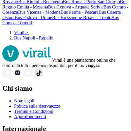
Rossano
Bus Rimini - Benevento
Bus Roma - Porto San Giorgio
Bus
Reggio Emilia - Messina
Bus Genova - Arquata Scrivia
Bus Cetraro -
Cosenza
Bus Vicenza - Modena
Bus Parma - Pescara
Bus Caserta -
Ostuni
Bus Padova - Udine
Bus Bressanone Brixen - Trento
Bus
Como - Termoli
Virail
>
Bus Napoli - Rapallo
Virail è una piattaforma online che
confronta tutti i percorsi disponibili per il tuo viaggio.
Chi siamo
Note legali
Politica sulla riservatezza
Termini e Condizioni
Approfondimenti
Internazionale