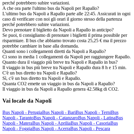
perché potrebbero subire variazioni.
A che ora parte l'ultimo bus da Napoli per Rapallo?
L'ultimo bus da Napoli a Rapallo parte alle 22:45. Assicurati in ogni
caso di verificare con noi gli orari il giorno stesso della partenza
perché potrebbero subire variazioni.
Devo prenotare il biglietto da Napoli a Rapallo in anticipo?
Se puoi, ti consigliamo di prenotare i biglietti il prima possibile per
risparmiare. Il bus che abbiamo trovato costa 25,25 € ma il prezzo
potrebbe cambiare in base alla domanda.
Quanti sono i collegamenti diretti da Napoli a Rapallo?
Ci sono in media 1 collegamenti da Napoli per raggiungere Rapallo.
Quanto dura il viaggio più breve tra Napoli e Rapallo in bus?
Il viaggio in bus più breve tra Napoli e Rapallo dura 8 h e 15 min.
C'è un bus diretto tra Napoli e Rapallo?
Sì, c'è un bus diretto tra Napoli e Rapallo.
Quanta CO2 emette un viaggio in bus da Napoli a Rapallo?
Il viaggio in bus da Napoli a Rapallo genera 42.58kg di CO2.
Vai locale da Napoli
Bus Napoli - Perugia
Bus Napoli - Bari
Bus Napoli - Terni
Bus
Napoli - Taranto
Bus Napoli - Catanzaro
Bus Napoli - Latina
Bus
Napoli - Matera
Bus Napoli - Aprilia
Bus Napoli - Casoria
Bus
Napoli - Foggia
Bus Napoli - Acerra
Bus Napoli - Pescara