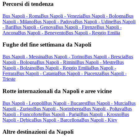
Percorsi di tendenza
Bus Napoli - Roma
Bus Napoli - Venezia
Bus Napoli - Bologna
Bus
Napoli - Milano
Bus Napoli - Padova
Bus Napoli - Udine
Bus Napoli
- Bari
Bus Napoli - Genova
Bus Napoli - Firenze
Bus Napoli -
Ancona
Bus Napoli - Benevento
Bus Napoli - Reggio Emilia
Fughe del fine settimana da Napoli
Bus Napoli - Messina
Bus Napoli - Torino
Bus Napoli - Brescia
Bus
Napoli - Bologna
Bus Napoli - Rimini
Bus Napoli - Mestre
Bus
Napoli - Bolzano
Bus Napoli - Reggio Emilia
Bus Napoli -
Ferrara
Bus Napoli - Catania
Bus Napoli - Piacenza
Bus Napoli -
Trieste
Rotte internazionali da Napoli e aree vicine
Bus Napoli - Leopoli
Bus Napoli - Bucarest
Bus Napoli - Murcia
Bus
Napoli - Zurigo
Bus Napoli - Norimberga
Bus Napoli - Poltava
Bus
Napoli - Francoforte
Bus Napoli - Parigi
Bus Napoli - Krosno
Bus
Napoli - Dębica
Bus Napoli - Barcellona
Bus Napoli - Kiev
Altre destinazioni da Napoli