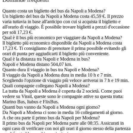
Quanto costa un biglietto del bus da Napoli a Modena?
Un biglietto del bus da Napoli a Modena costa 45,59 €. Il prezzo
varia tuttavia in base all'anticipo con cui si acquista il biglietto e
all'orario di viaggio. È possibile trovare biglietti a prezzi d'occasione
per soli 17,23 €.
Qual è il bus più economico per viaggiare da Napoli a Modena?
Il biglietto più economico disponibile da Napoli a Modena costa
17,23 €. Ti consigliamo di prenotare il prima possibile evitando gli
orari di punta per aggiudicarti il biglietto più conveniente.
Qual è la distanza tra Napoli e Modena in bus?
Napoli e Modena distano 504,07 km.
Quanto dura il viaggio in bus tra Napoli e Modena?
Il viaggio da Napoli a Modena dura in media 10 h e 7 min.
Scegliendo l'opzione di viaggio più veloce arriverai in 7 h e 19 min.
Quali compagnie collegano Napoli a Modena?
La tratta da Napoli a Modena è coperta da 2 società. Come puoi
vedere su Virail, queste sono le compagnie attive su questa tratta:
Marino Bus, Itabus e FlixBus.
Quanti bus vanno da Napoli a Modena ogni giorno?
Da Napoli a Modena ci sono in media 16 collegamenti al giorno.
A che ora parte il primo bus da Napoli per Modena?
Il primo bus da Napoli per Modena parte alle 08:35. Assicurati in
ogni caso di verificare con noi gli orari il giorno stesso della partenza