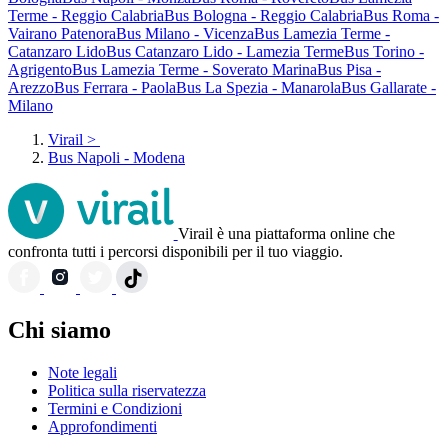
Terme - Reggio Calabria
Bus Bologna - Reggio Calabria
Bus Roma -
Vairano Patenora
Bus Milano - Vicenza
Bus Lamezia Terme -
Catanzaro Lido
Bus Catanzaro Lido - Lamezia Terme
Bus Torino -
Agrigento
Bus Lamezia Terme - Soverato Marina
Bus Pisa -
Arezzo
Bus Ferrara - Paola
Bus La Spezia - Manarola
Bus Gallarate -
Milano
Virail
>
Bus Napoli - Modena
Virail è una piattaforma online che
confronta tutti i percorsi disponibili per il tuo viaggio.
Chi siamo
Note legali
Politica sulla riservatezza
Termini e Condizioni
Approfondimenti