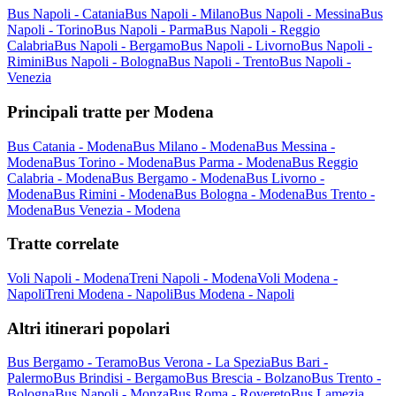
Bus Napoli - Catania
Bus Napoli - Milano
Bus Napoli - Messina
Bus
Napoli - Torino
Bus Napoli - Parma
Bus Napoli - Reggio
Calabria
Bus Napoli - Bergamo
Bus Napoli - Livorno
Bus Napoli -
Rimini
Bus Napoli - Bologna
Bus Napoli - Trento
Bus Napoli -
Venezia
Principali tratte per Modena
Bus Catania - Modena
Bus Milano - Modena
Bus Messina -
Modena
Bus Torino - Modena
Bus Parma - Modena
Bus Reggio
Calabria - Modena
Bus Bergamo - Modena
Bus Livorno -
Modena
Bus Rimini - Modena
Bus Bologna - Modena
Bus Trento -
Modena
Bus Venezia - Modena
Tratte correlate
Voli Napoli - Modena
Treni Napoli - Modena
Voli Modena -
Napoli
Treni Modena - Napoli
Bus Modena - Napoli
Altri itinerari popolari
Bus Bergamo - Teramo
Bus Verona - La Spezia
Bus Bari -
Palermo
Bus Brindisi - Bergamo
Bus Brescia - Bolzano
Bus Trento -
Bologna
Bus Napoli - Monza
Bus Roma - Rovereto
Bus Lamezia