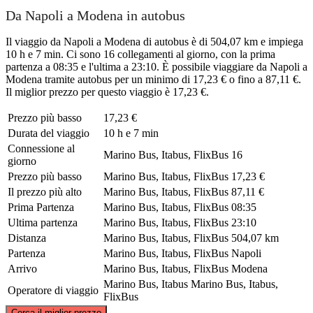
Da Napoli a Modena in autobus
Il viaggio da Napoli a Modena di autobus è di 504,07 km e impiega
10 h e 7 min. Ci sono 16 collegamenti al giorno, con la prima
partenza a 08:35 e l'ultima a 23:10. È possibile viaggiare da Napoli a
Modena tramite autobus per un minimo di 17,23 € o fino a 87,11 €.
Il miglior prezzo per questo viaggio è 17,23 €.
Prezzo più basso
17,23 €
Durata del viaggio
10 h e 7 min
Connessione al
Marino Bus, Itabus, FlixBus
16
giorno
Prezzo più basso
Marino Bus, Itabus, FlixBus
17,23 €
Il prezzo più alto
Marino Bus, Itabus, FlixBus
87,11 €
Prima Partenza
Marino Bus, Itabus, FlixBus
08:35
Ultima partenza
Marino Bus, Itabus, FlixBus
23:10
Distanza
Marino Bus, Itabus, FlixBus
504,07 km
Partenza
Marino Bus, Itabus, FlixBus
Napoli
Arrivo
Marino Bus, Itabus, FlixBus
Modena
Marino Bus, Itabus
Marino Bus, Itabus,
Operatore di viaggio
FlixBus
©
CARTO
, ©
OpenStreetMap
contributors
Cerca il miglior prezzo