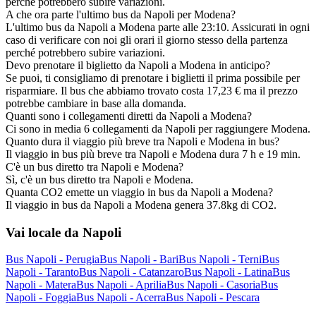
perché potrebbero subire variazioni.
A che ora parte l'ultimo bus da Napoli per Modena?
L'ultimo bus da Napoli a Modena parte alle 23:10. Assicurati in ogni
caso di verificare con noi gli orari il giorno stesso della partenza
perché potrebbero subire variazioni.
Devo prenotare il biglietto da Napoli a Modena in anticipo?
Se puoi, ti consigliamo di prenotare i biglietti il prima possibile per
risparmiare. Il bus che abbiamo trovato costa 17,23 € ma il prezzo
potrebbe cambiare in base alla domanda.
Quanti sono i collegamenti diretti da Napoli a Modena?
Ci sono in media 6 collegamenti da Napoli per raggiungere Modena.
Quanto dura il viaggio più breve tra Napoli e Modena in bus?
Il viaggio in bus più breve tra Napoli e Modena dura 7 h e 19 min.
C'è un bus diretto tra Napoli e Modena?
Sì, c'è un bus diretto tra Napoli e Modena.
Quanta CO2 emette un viaggio in bus da Napoli a Modena?
Il viaggio in bus da Napoli a Modena genera 37.8kg di CO2.
Vai locale da Napoli
Bus Napoli - Perugia
Bus Napoli - Bari
Bus Napoli - Terni
Bus
Napoli - Taranto
Bus Napoli - Catanzaro
Bus Napoli - Latina
Bus
Napoli - Matera
Bus Napoli - Aprilia
Bus Napoli - Casoria
Bus
Napoli - Foggia
Bus Napoli - Acerra
Bus Napoli - Pescara