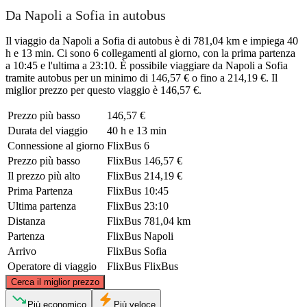
Da Napoli a Sofia in autobus
Il viaggio da Napoli a Sofia di autobus è di 781,04 km e impiega 40
h e 13 min. Ci sono 6 collegamenti al giorno, con la prima partenza
a 10:45 e l'ultima a 23:10. È possibile viaggiare da Napoli a Sofia
tramite autobus per un minimo di 146,57 € o fino a 214,19 €. Il
miglior prezzo per questo viaggio è 146,57 €.
Prezzo più basso
146,57 €
Durata del viaggio
40 h e 13 min
Connessione al giorno
FlixBus
6
Prezzo più basso
FlixBus
146,57 €
Il prezzo più alto
FlixBus
214,19 €
Prima Partenza
FlixBus
10:45
Ultima partenza
FlixBus
23:10
Distanza
FlixBus
781,04 km
Partenza
FlixBus
Napoli
Arrivo
FlixBus
Sofia
Operatore di viaggio
FlixBus
FlixBus
©
CARTO
, ©
OpenStreetMap
contributors
Cerca il miglior prezzo
Più economico
Più veloce