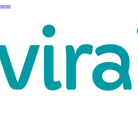
mente