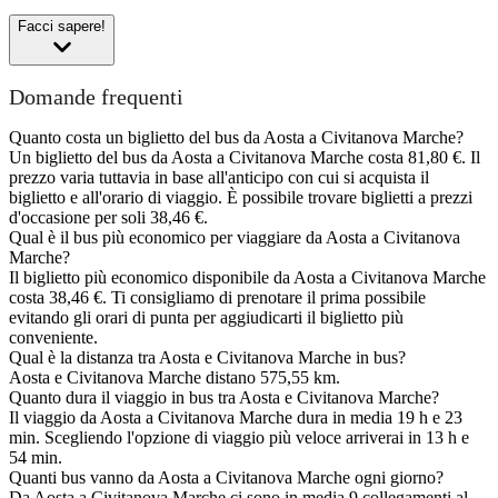
Facci sapere!
Domande frequenti
Quanto costa un biglietto del bus da Aosta a Civitanova Marche?
Un biglietto del bus da Aosta a Civitanova Marche costa 81,80 €. Il
prezzo varia tuttavia in base all'anticipo con cui si acquista il
biglietto e all'orario di viaggio. È possibile trovare biglietti a prezzi
d'occasione per soli 38,46 €.
Qual è il bus più economico per viaggiare da Aosta a Civitanova
Marche?
Il biglietto più economico disponibile da Aosta a Civitanova Marche
costa 38,46 €. Ti consigliamo di prenotare il prima possibile
evitando gli orari di punta per aggiudicarti il biglietto più
conveniente.
Qual è la distanza tra Aosta e Civitanova Marche in bus?
Aosta e Civitanova Marche distano 575,55 km.
Quanto dura il viaggio in bus tra Aosta e Civitanova Marche?
Il viaggio da Aosta a Civitanova Marche dura in media 19 h e 23
min. Scegliendo l'opzione di viaggio più veloce arriverai in 13 h e
54 min.
Quanti bus vanno da Aosta a Civitanova Marche ogni giorno?
Da Aosta a Civitanova Marche ci sono in media 9 collegamenti al