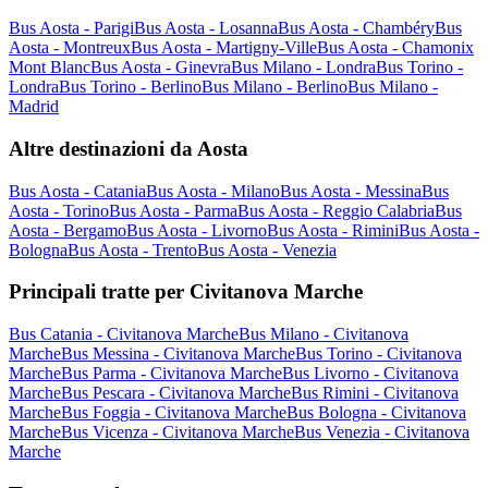
Bus Aosta - Parigi
Bus Aosta - Losanna
Bus Aosta - Chambéry
Bus
Aosta - Montreux
Bus Aosta - Martigny-Ville
Bus Aosta - Chamonix
Mont Blanc
Bus Aosta - Ginevra
Bus Milano - Londra
Bus Torino -
Londra
Bus Torino - Berlino
Bus Milano - Berlino
Bus Milano -
Madrid
Altre destinazioni da Aosta
Bus Aosta - Catania
Bus Aosta - Milano
Bus Aosta - Messina
Bus
Aosta - Torino
Bus Aosta - Parma
Bus Aosta - Reggio Calabria
Bus
Aosta - Bergamo
Bus Aosta - Livorno
Bus Aosta - Rimini
Bus Aosta -
Bologna
Bus Aosta - Trento
Bus Aosta - Venezia
Principali tratte per Civitanova Marche
Bus Catania - Civitanova Marche
Bus Milano - Civitanova
Marche
Bus Messina - Civitanova Marche
Bus Torino - Civitanova
Marche
Bus Parma - Civitanova Marche
Bus Livorno - Civitanova
Marche
Bus Pescara - Civitanova Marche
Bus Rimini - Civitanova
Marche
Bus Foggia - Civitanova Marche
Bus Bologna - Civitanova
Marche
Bus Vicenza - Civitanova Marche
Bus Venezia - Civitanova
Marche