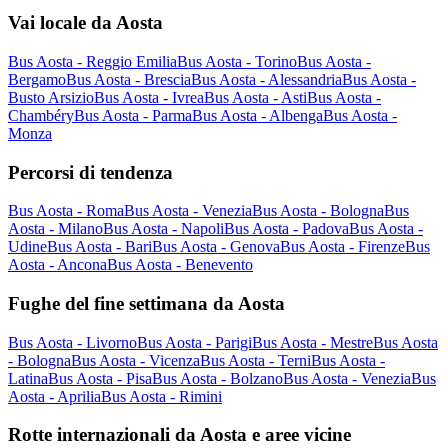
Vai locale da Aosta
Bus Aosta - Reggio Emilia
Bus Aosta - Torino
Bus Aosta -
Bergamo
Bus Aosta - Brescia
Bus Aosta - Alessandria
Bus Aosta -
Busto Arsizio
Bus Aosta - Ivrea
Bus Aosta - Asti
Bus Aosta -
Chambéry
Bus Aosta - Parma
Bus Aosta - Albenga
Bus Aosta -
Monza
Percorsi di tendenza
Bus Aosta - Roma
Bus Aosta - Venezia
Bus Aosta - Bologna
Bus
Aosta - Milano
Bus Aosta - Napoli
Bus Aosta - Padova
Bus Aosta -
Udine
Bus Aosta - Bari
Bus Aosta - Genova
Bus Aosta - Firenze
Bus
Aosta - Ancona
Bus Aosta - Benevento
Fughe del fine settimana da Aosta
Bus Aosta - Livorno
Bus Aosta - Parigi
Bus Aosta - Mestre
Bus Aosta
- Bologna
Bus Aosta - Vicenza
Bus Aosta - Terni
Bus Aosta -
Latina
Bus Aosta - Pisa
Bus Aosta - Bolzano
Bus Aosta - Venezia
Bus
Aosta - Aprilia
Bus Aosta - Rimini
Rotte internazionali da Aosta e aree vicine