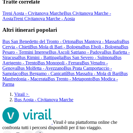
Tratte correlate
Treni Aosta - Civitanova Marche
Bus Civitanova Marche -
Aosta
Treni Civitanova Marche - Aosta
Altri itinerari popolari
Bus San Benedetto del Tronto - Ortona
Bus Mantova - Massafra
Bus
Cervia - Chieti
Bus Mola di Bari - Bologna
Bus Eboli - Bologna
Bus
Pesaro - Termini Imerese
Bus Ascoli Satriano - Padova
Bus Barletta -
Siracusa
Bus Rimini - Battipaglia
Bus San Severo - Sulmona
Bus
Agrigento - Trento
Bus Monopoli - Ferrara
Bus Venafro -
Genova
Bus Molfetta - Avezzano
Bus Prata Camportaccio -
Samolaco
Bus Bergamo - Canicattì
Bus Massafra - Mola di Bari
Bus
Manfredonia - Macerata
Bus Trento - Metaponto
Bus Modica -
Parma
Virail
>
Bus Aosta - Civitanova Marche
Virail è una piattaforma online che
confronta tutti i percorsi disponibili per il tuo viaggio.