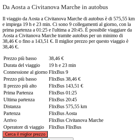
Da Aosta a Civitanova Marche in autobus
Il viaggio da Aosta a Civitanova Marche di autobus è di 575,55 km
e impiega 19 h e 23 min. Ci sono 9 collegamenti al giorno, con la
prima partenza a 01:25 e l'ultima a 20:45. È possibile viaggiare da
Aosta a Civitanova Marche tramite autobus per un minimo di
38,46 € o fino a 143,51 €. Il miglior prezzo per questo viaggio è
38,46 €.
Prezzo più basso
38,46 €
Durata del viaggio
19 h e 23 min
Connessione al giorno
FlixBus
9
Prezzo più basso
FlixBus
38,46 €
Il prezzo più alto
FlixBus
143,51 €
Prima Partenza
FlixBus
01:25
Ultima partenza
FlixBus
20:45
Distanza
FlixBus
575,55 km
Partenza
FlixBus
Aosta
Arrivo
FlixBus
Civitanova Marche
Operatore di viaggio
FlixBus
FlixBus
©
CARTO
, ©
OpenStreetMap
contributors
Cerca il miglior prezzo