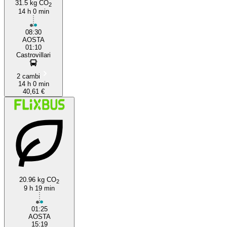
31.5 kg CO
2
14 h 0 min
08:30
AOSTA
01:10
Castrovillari
2 cambi
14 h 0 min
40,61 €
20.96 kg CO
2
9 h 19 min
01:25
AOSTA
15:19