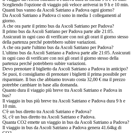
Scegliendo l'opzione di viaggio più veloce arriverai in 9 h e 10 min.
Quanti bus vanno da Ascoli Satriano a Padova ogni giorno?
Da Ascoli Satriano a Padova ci sono in media 1 collegamenti al
giorno.
A che ora parte il primo bus da Ascoli Satriano per Padova?
Il primo bus da Ascoli Satriano per Padova parte alle 21:05.
Assicurati in ogni caso di verificare con noi gli orari il giorno stesso
della partenza perché potrebbero subire variazioni.
A che ora parte l'ultimo bus da Ascoli Satriano per Padova?
L'ultimo bus da Ascoli Satriano a Padova parte alle 21:05. Assicurati
in ogni caso di verificare con noi gli orari il giorno stesso della
partenza perché potrebbero subire variazioni.
Devo prenotare il biglietto da Ascoli Satriano a Padova in anticipo?
Se puoi, ti consigliamo di prenotare i biglietti il prima possibile per
risparmiare. Il bus che abbiamo trovato costa 32,00 € ma il prezzo
potrebbe cambiare in base alla domanda.
Quanto dura il viaggio più breve tra Ascoli Satriano e Padova in
bus?
Il viaggio in bus più breve tra Ascoli Satriano e Padova dura 9 h e
10 min.
C'è un bus diretto tra Ascoli Satriano e Padova?
Sì, c'è un bus diretto tra Ascoli Satriano e Padova.
Quanta CO2 emette un viaggio in bus da Ascoli Satriano a Padova?
Il viaggio in bus da Ascoli Satriano a Padova genera 41.64kg di
CO2.