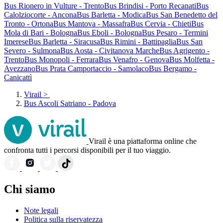
Bus Rionero in Vulture - Trento
Bus Brindisi - Porto Recanati
Bus
Calolziocorte - Ancona
Bus Barletta - Modica
Bus San Benedetto del
Tronto - Ortona
Bus Mantova - Massafra
Bus Cervia - Chieti
Bus
Mola di Bari - Bologna
Bus Eboli - Bologna
Bus Pesaro - Termini
Imerese
Bus Barletta - Siracusa
Bus Rimini - Battipaglia
Bus San
Severo - Sulmona
Bus Aosta - Civitanova Marche
Bus Agrigento -
Trento
Bus Monopoli - Ferrara
Bus Venafro - Genova
Bus Molfetta -
Avezzano
Bus Prata Camportaccio - Samolaco
Bus Bergamo -
Canicattì
Virail
>
Bus Ascoli Satriano - Padova
Virail è una piattaforma online che
confronta tutti i percorsi disponibili per il tuo viaggio.
Chi siamo
Note legali
Politica sulla riservatezza