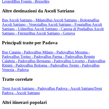
Leopoli
Bus Foggia - Bruxelles
Altre destinazioni da Ascoli Satriano
Bus Ascoli Satriano - Milano
Bus Ascoli Satriano - Bologna
Bus
Ascoli Satriano - Venezia
Bus Ascoli Satriano - Foggia
Bus Ascoli
Satriano - Udine
Bus Ascoli Satriano - Canosa di Puglia
Bus Ascoli
Satriano - Firenze
Bus Ascoli Satriano - Genova
Principali tratte per Padova
Bus Catania - Padova
Bus Milano - Padova
Bus Messina -
Padova
Bus Torino - Padova
Bus Parma - Padova
Bus Reggio
Calabria - Padova
Bus Bergamo - Padova
Bus Livorno - Padova
Bus
Rimini - Padova
Bus Bologna - Padova
Bus Trento - Padova
Bus
Venezia - Padova
Tratte correlate
Treni Ascoli Satriano - Padova
Bus Padova - Ascoli Satriano
Treni
Padova - Ascoli Satriano
Altri itinerari popolari