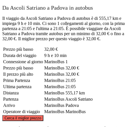
Da Ascoli Satriano a Padova in autobus
Il viaggio da Ascoli Satriano a Padova di autobus è di 555,17 km e
impiega 9 h e 10 min. Ci sono 1 collegamenti al giorno, con la prima
partenza a 21:05 e l'ultima a 21:05. È possibile viaggiare da Ascoli
Satriano a Padova tramite autobus per un minimo di 32,00 € o fino a
32,00 €. Il miglior prezzo per questo viaggio è 32,00 €.
Prezzo più basso
32,00 €
Durata del viaggio
9 h e 10 min
Connessione al giorno
MarinoBus
1
Prezzo più basso
MarinoBus
32,00 €
Il prezzo più alto
MarinoBus
32,00 €
Prima Partenza
MarinoBus
21:05
Ultima partenza
MarinoBus
21:05
Distanza
MarinoBus
555,17 km
Partenza
MarinoBus
Ascoli Satriano
Arrivo
MarinoBus
Padova
Operatore di viaggio
MarinoBus
MarinoBus
©
CARTO
, ©
OpenStreetMap
contributors
Cerca il miglior prezzo
Padua