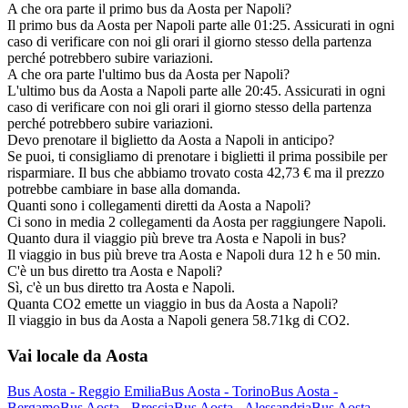
A che ora parte il primo bus da Aosta per Napoli?
Il primo bus da Aosta per Napoli parte alle 01:25. Assicurati in ogni
caso di verificare con noi gli orari il giorno stesso della partenza
perché potrebbero subire variazioni.
A che ora parte l'ultimo bus da Aosta per Napoli?
L'ultimo bus da Aosta a Napoli parte alle 20:45. Assicurati in ogni
caso di verificare con noi gli orari il giorno stesso della partenza
perché potrebbero subire variazioni.
Devo prenotare il biglietto da Aosta a Napoli in anticipo?
Se puoi, ti consigliamo di prenotare i biglietti il prima possibile per
risparmiare. Il bus che abbiamo trovato costa 42,73 € ma il prezzo
potrebbe cambiare in base alla domanda.
Quanti sono i collegamenti diretti da Aosta a Napoli?
Ci sono in media 2 collegamenti da Aosta per raggiungere Napoli.
Quanto dura il viaggio più breve tra Aosta e Napoli in bus?
Il viaggio in bus più breve tra Aosta e Napoli dura 12 h e 50 min.
C'è un bus diretto tra Aosta e Napoli?
Sì, c'è un bus diretto tra Aosta e Napoli.
Quanta CO2 emette un viaggio in bus da Aosta a Napoli?
Il viaggio in bus da Aosta a Napoli genera 58.71kg di CO2.
Vai locale da Aosta
Bus Aosta - Reggio Emilia
Bus Aosta - Torino
Bus Aosta -
Bergamo
Bus Aosta - Brescia
Bus Aosta - Alessandria
Bus Aosta -