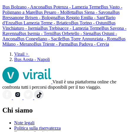
Bus Bolzano - Ancona
Bus Potenza - Lamezia Terme
Bus Vasto -
Polignano a Mare
Bus Pesaro - Molfetta
Bus Siena - Savona
Bus
Bressanone Brixen - Bologna
Bus Reggio Emilia - Sant'Ilario
d'Enza
Bus Lamezia Terme - Briatico
Bus Torino - Ostuni
Bus
Vinchiaturo - Isernia
Bus Trebisacce - Lamezia Terme
Bus Savona -
Ravenna
Bus Isernia - Terni
Bus Orbetello - Siena
Bus Ostuni -
Ancona
Bus Conegliano - Sacile
Bus Torre Annunziata - Roma
Bus
Milano - Merano
Bus Trieste - Parma
Bus Padova - Cervia
Virail
>
Bus Aosta - Napoli
Virail è una piattaforma online che
confronta tutti i percorsi disponibili per il tuo viaggio.
Chi siamo
Note legali
Politica sulla riservatezza