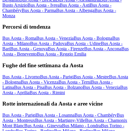
Busto Arsizio
Bus Aosta - Ivrea
Bus Aosta - Asti
Bus Aosta -
Chambéry
Bus Aosta - Parma
Bus Aosta - Albenga
Bus Aosta -
Monza
Percorsi di tendenza
Bus Aosta - Roma
Bus Aosta - Venezia
Bus Aosta - Bologna
Bus
Aosta - Milano
Bus Aosta - Padova
Bus Aosta - Udine
Bus Aosta -
Bari
Bus Aosta - Genova
Bus Aosta - Firenze
Bus Aosta - Ancona
Bus
Aosta - Benevento
Bus Aosta - Reggio Emilia
Fughe del fine settimana da Aosta
Bus Aosta - Livorno
Bus Aosta - Parigi
Bus Aosta - Mestre
Bus Aosta
- Bologna
Bus Aosta - Vicenza
Bus Aosta - Terni
Bus Aosta -
Latina
Bus Aosta - Pisa
Bus Aosta - Bolzano
Bus Aosta - Venezia
Bus
Aosta - Aprilia
Bus Aosta - Rimini
Rotte internazionali da Aosta e aree vicine
Bus Aosta - Parigi
Bus Aosta - Losanna
Bus Aosta - Chambéry
Bus
Aosta - Montreux
Bus Aosta - Martigny-Ville
Bus Aosta - Chamonix
Mont Blanc
Bus Aosta - Ginevra
Bus Milano - Londra
Bus Torino -
Londra
Bus Torino - Berlino
Bus Milano - Berlino
Bus Milano -