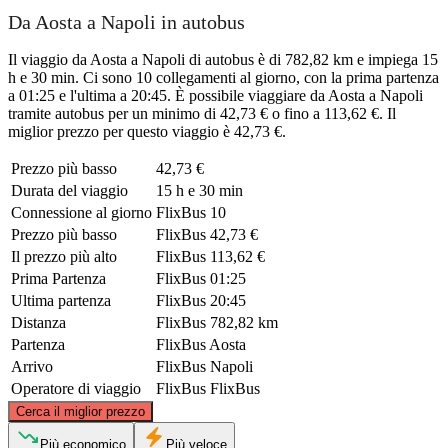
Da Aosta a Napoli in autobus
Il viaggio da Aosta a Napoli di autobus è di 782,82 km e impiega 15
h e 30 min. Ci sono 10 collegamenti al giorno, con la prima partenza
a 01:25 e l'ultima a 20:45. È possibile viaggiare da Aosta a Napoli
tramite autobus per un minimo di 42,73 € o fino a 113,62 €. Il
miglior prezzo per questo viaggio è 42,73 €.
Prezzo più basso
42,73 €
Durata del viaggio
15 h e 30 min
Connessione al giorno
FlixBus
10
Prezzo più basso
FlixBus
42,73 €
Il prezzo più alto
FlixBus
113,62 €
Prima Partenza
FlixBus
01:25
Ultima partenza
FlixBus
20:45
Distanza
FlixBus
782,82 km
Partenza
FlixBus
Aosta
Arrivo
FlixBus
Napoli
Operatore di viaggio
FlixBus
FlixBus
©
CARTO
, ©
OpenStreetMap
contributors
Cerca il miglior prezzo
Aosta
Più economico
Più veloce