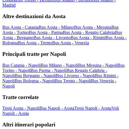
Madrid
Altre destinazioni da Aosta
Bus Aosta - Catania
Bus Aosta - Milano
Bus Aosta - Messina
Bus
Aosta - Torino
Bus Aosta - Parma
Bus Aosta - Reggio Calabria
Bus
Aosta - Bergamo
Bus Aosta - Livorno
Bus Aosta - Rimini
Bus Aosta -
Bologna
Bus Aosta - Trento
Bus Aosta - Venezia
Principali tratte per Napoli
Bus Catania - Napoli
Bus Milano - Napoli
Bus Messina - Napoli
Bus
Torino - Napoli
Bus Parma - Napoli
Bus Reggio Calabria -
Napoli
Bus Bergamo - Napoli
Bus Livorno - Napoli
Bus Rimini -
Napoli
Bus Bologna - Napoli
Bus Trento - Napoli
Bus Venezia -
Napoli
Tratte correlate
Treni Aosta - Napoli
Bus Napoli - Aosta
Treni Napoli - Aosta
Voli
Napoli - Aosta
Altri itinerari popolari