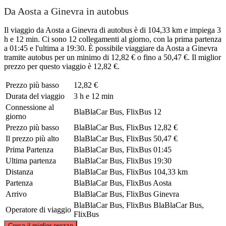
Da Aosta a Ginevra in autobus
Il viaggio da Aosta a Ginevra di autobus è di 104,33 km e impiega 3
h e 12 min. Ci sono 12 collegamenti al giorno, con la prima partenza
a 01:45 e l'ultima a 19:30. È possibile viaggiare da Aosta a Ginevra
tramite autobus per un minimo di 12,82 € o fino a 50,47 €. Il miglior
prezzo per questo viaggio è 12,82 €.
Prezzo più basso
12,82 €
Durata del viaggio
3 h e 12 min
Connessione al
BlaBlaCar Bus, FlixBus
12
giorno
Prezzo più basso
BlaBlaCar Bus, FlixBus
12,82 €
Il prezzo più alto
BlaBlaCar Bus, FlixBus
50,47 €
Prima Partenza
BlaBlaCar Bus, FlixBus
01:45
Ultima partenza
BlaBlaCar Bus, FlixBus
19:30
Distanza
BlaBlaCar Bus, FlixBus
104,33 km
Partenza
BlaBlaCar Bus, FlixBus
Aosta
Arrivo
BlaBlaCar Bus, FlixBus
Ginevra
BlaBlaCar Bus, FlixBus
BlaBlaCar Bus,
Operatore di viaggio
FlixBus
©
CARTO
, ©
OpenStreetMap
contributors
Cerca il miglior prezzo