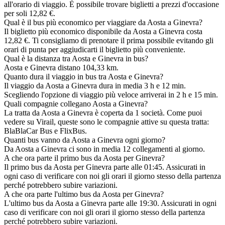
all'orario di viaggio. È possibile trovare biglietti a prezzi d'occasione
per soli 12,82 €.
Qual è il bus più economico per viaggiare da Aosta a Ginevra?
Il biglietto più economico disponibile da Aosta a Ginevra costa
12,82 €. Ti consigliamo di prenotare il prima possibile evitando gli
orari di punta per aggiudicarti il biglietto più conveniente.
Qual è la distanza tra Aosta e Ginevra in bus?
Aosta e Ginevra distano 104,33 km.
Quanto dura il viaggio in bus tra Aosta e Ginevra?
Il viaggio da Aosta a Ginevra dura in media 3 h e 12 min.
Scegliendo l'opzione di viaggio più veloce arriverai in 2 h e 15 min.
Quali compagnie collegano Aosta a Ginevra?
La tratta da Aosta a Ginevra è coperta da 1 società. Come puoi
vedere su Virail, queste sono le compagnie attive su questa tratta:
BlaBlaCar Bus e FlixBus.
Quanti bus vanno da Aosta a Ginevra ogni giorno?
Da Aosta a Ginevra ci sono in media 12 collegamenti al giorno.
A che ora parte il primo bus da Aosta per Ginevra?
Il primo bus da Aosta per Ginevra parte alle 01:45. Assicurati in
ogni caso di verificare con noi gli orari il giorno stesso della partenza
perché potrebbero subire variazioni.
A che ora parte l'ultimo bus da Aosta per Ginevra?
L'ultimo bus da Aosta a Ginevra parte alle 19:30. Assicurati in ogni
caso di verificare con noi gli orari il giorno stesso della partenza
perché potrebbero subire variazioni.