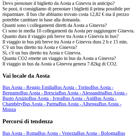
Devo prenotare il biglietto da Aosta a Ginevra in anticipo?
Se puoi, ti consigliamo di prenotare i biglietti il prima possibile per
risparmiare. Il bus che abbiamo trovato costa 12,82 € ma il prezzo
potrebbe cambiare in base alla domanda.
Quanti sono i collegamenti diretti da Aosta a Ginevra?
Ci sono in media 10 collegamenti da Aosta per raggiungere Ginevra.
Quanto dura il viaggio più breve tra Aosta e Ginevra in bus?
Il viaggio in bus più breve tra Aosta e Ginevra dura 2 h e 15 min.
C'è un bus diretto tra Aosta e Ginevra?
Sì, c'è un bus diretto tra Aosta e Ginevra.
Quanta CO2 emette un viaggio in bus da Aosta a Ginevra?
Il viaggio in bus da Aosta a Ginevra genera 7.82kg di CO2.
Vai locale da Aosta
Bus Aosta - Reggio Emilia
Bus Aosta - Torino
Bus Aosta -
Bergamo
Bus Aosta - Brescia
Bus Aosta - Alessandria
Bus Aosta -
Busto Arsizio
Bus Aosta - Ivrea
Bus Aosta - Asti
Bus Aosta -
Chambéry
Bus Aosta - Parma
Bus Aosta - Albenga
Bus Aosta -
Monza
Percorsi di tendenza
Bus Aosta - Roma
Bus Aosta - Venezia
Bus Aosta - Bologna
Bus