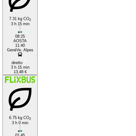
7.31 kg CO
2
3 h 15 min
08:25
AOSTA
11:40
GenèVe, Alpes
diretto
3 h 15 min
13,48 €
6.75 kg CO
2
3 h 0 min
01:45