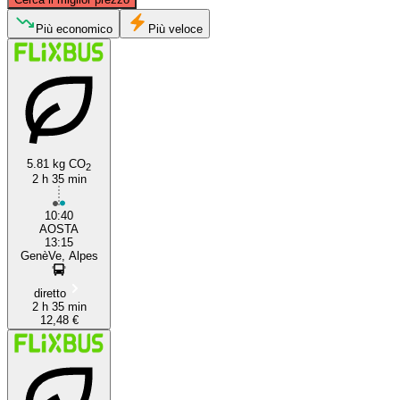
Geneva
Più economico
Più veloce
5.81 kg CO
2
2 h 35 min
Aosta
10:40
AOSTA
13:15
GenèVe, Alpes
diretto
2 h 35 min
12,48 €