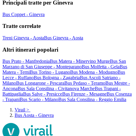
Principali tratte per Ginevra
Bus Coppet - Ginevra
Tratte correlate
Treni Ginevra - Aosta
Bus Ginevra - Aosta
Altri itinerari popolari
Bus Prato - Manfredonia
Bus Matera - Minervino Murge
Bus San
Marzano di San Giuseppe - Monteparano
Bus Molfetta - Gela
Bus
Matera - Terni
Bus Torino - Lugano
Bus Modena - Modugno
Bus
Lecce - Ruffano
Bus Bologna - Zagabria
Bus Ascoli Satriano -
Milano
Bus Longarone - Pescara
Bus Pedaso - Teramo
Bus Mestre -
Ancona
Bus Sala Consilina - Civitanova Marche
Bus Trapani -
Battipaglia
Bus Salve - Presicce
Bus Firenze - Mesagne
Bus Cosenza
- Trapani
Bus Scario - Milano
Bus Sala Consilina - Reggio Emilia
Virail
>
Bus Aosta - Ginevra