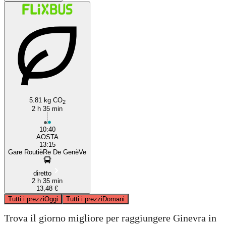
5.81 kg CO
2
2 h 35 min
10:40
AOSTA
13:15
Gare RoutièRe De GenèVe
diretto
2 h 35 min
13,48 €
Tutti i prezzi
Oggi
Tutti i prezzi
Domani
Trova il giorno migliore per raggiungere Ginevra in