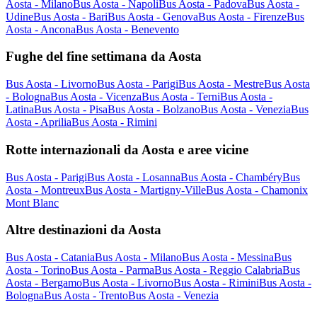
Aosta - Milano
Bus Aosta - Napoli
Bus Aosta - Padova
Bus Aosta -
Udine
Bus Aosta - Bari
Bus Aosta - Genova
Bus Aosta - Firenze
Bus
Aosta - Ancona
Bus Aosta - Benevento
Fughe del fine settimana da Aosta
Bus Aosta - Livorno
Bus Aosta - Parigi
Bus Aosta - Mestre
Bus Aosta
- Bologna
Bus Aosta - Vicenza
Bus Aosta - Terni
Bus Aosta -
Latina
Bus Aosta - Pisa
Bus Aosta - Bolzano
Bus Aosta - Venezia
Bus
Aosta - Aprilia
Bus Aosta - Rimini
Rotte internazionali da Aosta e aree vicine
Bus Aosta - Parigi
Bus Aosta - Losanna
Bus Aosta - Chambéry
Bus
Aosta - Montreux
Bus Aosta - Martigny-Ville
Bus Aosta - Chamonix
Mont Blanc
Altre destinazioni da Aosta
Bus Aosta - Catania
Bus Aosta - Milano
Bus Aosta - Messina
Bus
Aosta - Torino
Bus Aosta - Parma
Bus Aosta - Reggio Calabria
Bus
Aosta - Bergamo
Bus Aosta - Livorno
Bus Aosta - Rimini
Bus Aosta -
Bologna
Bus Aosta - Trento
Bus Aosta - Venezia