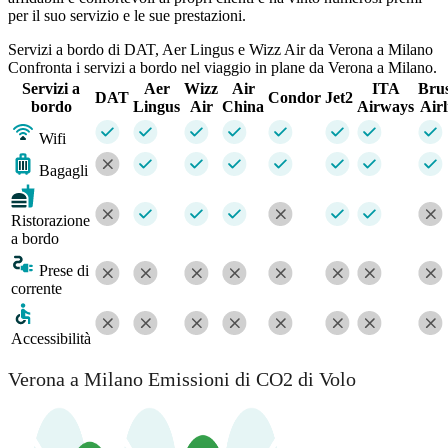
per il suo servizio e le sue prestazioni.
Servizi a bordo di DAT, Aer Lingus e Wizz Air da Verona a Milano
Confronta i servizi a bordo nel viaggio in plane da Verona a Milano.
Servizi a
Aer
Wizz
Air
ITA
Brus
DAT
Condor
Jet2
bordo
Lingus
Air
China
Airways
Airl
Wifi
Bagagli
Ristorazione
a bordo
Prese di
corrente
Accessibilità
Verona a Milano Emissioni di CO2 di Volo