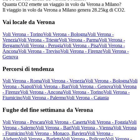
Quanta CO2 emette un viaggio in volo da Verona a Milano?
Il viaggio in volo da Verona a Milano genera 28.25kg di CO2.
Vai locale da Verona
Voli Verona - Torino
Voli Verona - Bologna
Voli Verona -
Venezia
Voli Verona - Trieste
Voli Verona - Parma
Voli Verona -
Bergamo
Voli Verona - Perugia
Voli Verona - Pisa
Voli Verona -
Ancona
Voli Verona - Treviso
Voli Verona - Firenze
Voli Verona -
Genova
Percorsi di tendenza
Voli Verona - Roma
Voli Verona - Venezia
Voli Verona - Bologna
Voli
Verona - Napoli
Voli Verona - Bari
Voli Verona - Genova
Voli Verona
- Firenze
Voli Verona - Ancona
Voli Verona - Torino
Voli Verona -
Fiumicino
Voli Verona - Palermo
Voli Verona - Catania
Fughe del fine settimana da Verona
Voli Verona - Pescara
Voli Verona - Caserta
Voli Verona - Foggia
Voli
Verona - Salerno
Voli Verona - Bari
Voli Verona - Vienna
Voli Verona
- Fiumicino
Voli Verona - Monaco, Baviera
Voli Verona -
Alghero
Voli Verona - Barletta
Voli Verona - Policoro
Voli Verona -