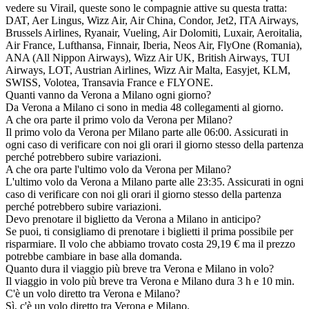
vedere su Virail, queste sono le compagnie attive su questa tratta:
DAT, Aer Lingus, Wizz Air, Air China, Condor, Jet2, ITA Airways,
Brussels Airlines, Ryanair, Vueling, Air Dolomiti, Luxair, Aeroitalia,
Air France, Lufthansa, Finnair, Iberia, Neos Air, FlyOne (Romania),
ANA (All Nippon Airways), Wizz Air UK, British Airways, TUI
Airways, LOT, Austrian Airlines, Wizz Air Malta, Easyjet, KLM,
SWISS, Volotea, Transavia France e FLYONE.
Quanti vanno da Verona a Milano ogni giorno?
Da Verona a Milano ci sono in media 48 collegamenti al giorno.
A che ora parte il primo volo da Verona per Milano?
Il primo volo da Verona per Milano parte alle 06:00. Assicurati in
ogni caso di verificare con noi gli orari il giorno stesso della partenza
perché potrebbero subire variazioni.
A che ora parte l'ultimo volo da Verona per Milano?
L'ultimo volo da Verona a Milano parte alle 23:35. Assicurati in ogni
caso di verificare con noi gli orari il giorno stesso della partenza
perché potrebbero subire variazioni.
Devo prenotare il biglietto da Verona a Milano in anticipo?
Se puoi, ti consigliamo di prenotare i biglietti il prima possibile per
risparmiare. Il volo che abbiamo trovato costa 29,19 € ma il prezzo
potrebbe cambiare in base alla domanda.
Quanto dura il viaggio più breve tra Verona e Milano in volo?
Il viaggio in volo più breve tra Verona e Milano dura 3 h e 10 min.
C'è un volo diretto tra Verona e Milano?
Sì, c'è un volo diretto tra Verona e Milano.