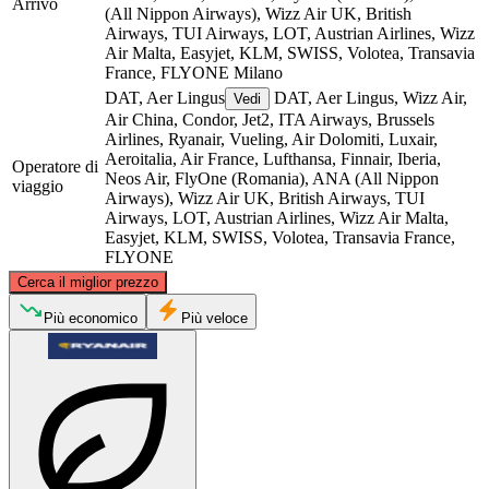
Arrivo
(All Nippon Airways), Wizz Air UK, British
Airways, TUI Airways, LOT, Austrian Airlines, Wizz
Air Malta, Easyjet, KLM, SWISS, Volotea, Transavia
France, FLYONE
Milano
DAT, Aer Lingus
DAT, Aer Lingus, Wizz Air,
Vedi
Air China, Condor, Jet2, ITA Airways, Brussels
Airlines, Ryanair, Vueling, Air Dolomiti, Luxair,
Aeroitalia, Air France, Lufthansa, Finnair, Iberia,
Operatore di
Neos Air, FlyOne (Romania), ANA (All Nippon
viaggio
Airways), Wizz Air UK, British Airways, TUI
Airways, LOT, Austrian Airlines, Wizz Air Malta,
Easyjet, KLM, SWISS, Volotea, Transavia France,
FLYONE
©
CARTO
, ©
OpenStreetMap
contributors
Cerca il miglior prezzo
Più economico
Più veloce
Milan
Verona