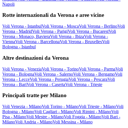
Napoli
Rotte internazionali da Verona e aree vicine
Voli Verona - Istanbul
Voli Verona - Mosca
Voli Verona - Berlino
Voli
Verona - Madrid
Voli Verona - Parigi
Voli Verona - Bucarest
Voli
Verona - Monaco, Baviera
Voli Verona - Ibiza
Voli Verona -
Vienna
Voli Verona - Barcellona
Voli Verona - Bruxelles
Voli
Bologna - Istanbul
Altre destinazioni da Verona
Voli Verona - Venezia
Voli Verona - Torino
Voli Verona - Parma
Voli
Verona - Bologna
Voli Verona - Salerno
Voli Verona - Bergamo
Voli
Verona - Lecce
Voli Verona - Perugia
Voli Verona - Pescara
Voli
Verona - Bari
Voli Verona - Caserta
Voli Verona - Trieste
Principali tratte per Milano
Voli Venezia - Milano
Voli Torino - Milano
Voli Trieste - Milano
Voli
Bologna - Milano
Voli Cagliari - Milano
Voli Rimini - Milano
Voli
Pisa - Milano
Voli Mestre - Milano
Voli Foggia - Milano
Voli Bari -
Milano
Voli Andria - Milano
Voli Messina - Milano