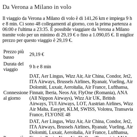
Da Verona a Milano in volo
Il viaggio da Verona a Milano di volo è di 141,26 km e impiega 9 h
e 8 min. Ci sono 48 collegamenti al giorno, con la prima partenza a
06:00 e l'ultima a 23:35. È possibile viaggiare da Verona a Milano
tramite volo per un minimo di 29,19 € o fino a 1.090,05 €. Il miglior
prezzo per questo viaggio è 29,19 €.
Prezzo più
29,19 €
basso
Durata del
9 h e 8 min
viaggio
DAT, Aer Lingus, Wizz Air, Air China, Condor, Jet2,
ITA Airways, Brussels Airlines, Ryanair, Vueling, Air
Dolomiti, Luxair, Aeroitalia, Air France, Lufthansa,
Connessione
Finnair, Iberia, Neos Air, FlyOne (Romania), ANA
al giorno
(All Nippon Airways), Wizz Air UK, British
Airways, TUI Airways, LOT, Austrian Airlines, Wizz
Air Malta, Easyjet, KLM, SWISS, Volotea, Transavia
France, FLYONE
48
DAT, Aer Lingus, Wizz Air, Air China, Condor, Jet2,
ITA Airways, Brussels Airlines, Ryanair, Vueling, Air
Dolomiti, Luxair, Aeroitalia, Air France, Lufthansa,