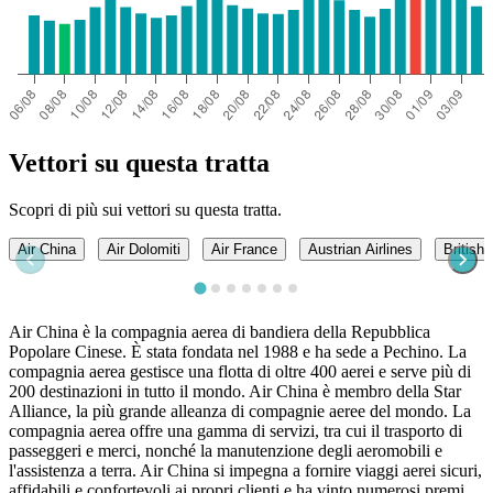
Vettori su questa tratta
Scopri di più sui vettori su questa tratta.
Air China
Air Dolomiti
Air France
Austrian Airlines
British
Air China è la compagnia aerea di bandiera della Repubblica
Popolare Cinese. È stata fondata nel 1988 e ha sede a Pechino. La
compagnia aerea gestisce una flotta di oltre 400 aerei e serve più di
200 destinazioni in tutto il mondo. Air China è membro della Star
Alliance, la più grande alleanza di compagnie aeree del mondo. La
compagnia aerea offre una gamma di servizi, tra cui il trasporto di
passeggeri e merci, nonché la manutenzione degli aeromobili e
l'assistenza a terra. Air China si impegna a fornire viaggi aerei sicuri,
affidabili e confortevoli ai propri clienti e ha vinto numerosi premi