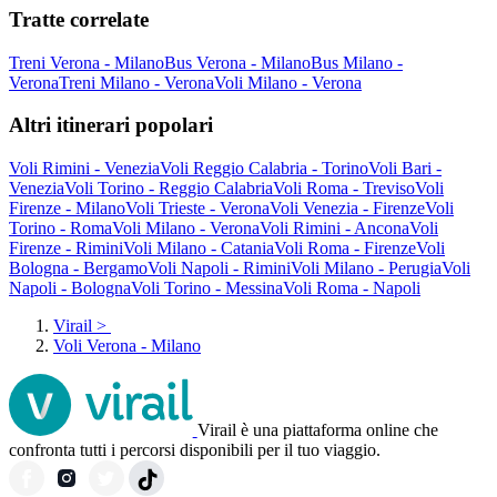
Tratte correlate
Treni Verona - Milano
Bus Verona - Milano
Bus Milano -
Verona
Treni Milano - Verona
Voli Milano - Verona
Altri itinerari popolari
Voli Rimini - Venezia
Voli Reggio Calabria - Torino
Voli Bari -
Venezia
Voli Torino - Reggio Calabria
Voli Roma - Treviso
Voli
Firenze - Milano
Voli Trieste - Verona
Voli Venezia - Firenze
Voli
Torino - Roma
Voli Milano - Verona
Voli Rimini - Ancona
Voli
Firenze - Rimini
Voli Milano - Catania
Voli Roma - Firenze
Voli
Bologna - Bergamo
Voli Napoli - Rimini
Voli Milano - Perugia
Voli
Napoli - Bologna
Voli Torino - Messina
Voli Roma - Napoli
Virail
>
Voli Verona - Milano
Virail è una piattaforma online che
confronta tutti i percorsi disponibili per il tuo viaggio.