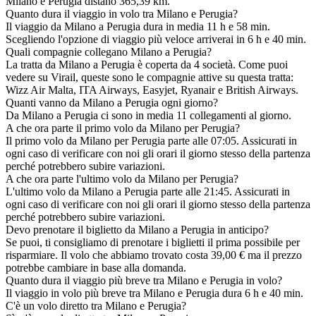
Milano e Perugia distano 365,39 km.
Quanto dura il viaggio in volo tra Milano e Perugia?
Il viaggio da Milano a Perugia dura in media 11 h e 58 min.
Scegliendo l'opzione di viaggio più veloce arriverai in 6 h e 40 min.
Quali compagnie collegano Milano a Perugia?
La tratta da Milano a Perugia è coperta da 4 società. Come puoi
vedere su Virail, queste sono le compagnie attive su questa tratta:
Wizz Air Malta, ITA Airways, Easyjet, Ryanair e British Airways.
Quanti vanno da Milano a Perugia ogni giorno?
Da Milano a Perugia ci sono in media 11 collegamenti al giorno.
A che ora parte il primo volo da Milano per Perugia?
Il primo volo da Milano per Perugia parte alle 07:05. Assicurati in
ogni caso di verificare con noi gli orari il giorno stesso della partenza
perché potrebbero subire variazioni.
A che ora parte l'ultimo volo da Milano per Perugia?
L'ultimo volo da Milano a Perugia parte alle 21:45. Assicurati in
ogni caso di verificare con noi gli orari il giorno stesso della partenza
perché potrebbero subire variazioni.
Devo prenotare il biglietto da Milano a Perugia in anticipo?
Se puoi, ti consigliamo di prenotare i biglietti il prima possibile per
risparmiare. Il volo che abbiamo trovato costa 39,00 € ma il prezzo
potrebbe cambiare in base alla domanda.
Quanto dura il viaggio più breve tra Milano e Perugia in volo?
Il viaggio in volo più breve tra Milano e Perugia dura 6 h e 40 min.
C'è un volo diretto tra Milano e Perugia?