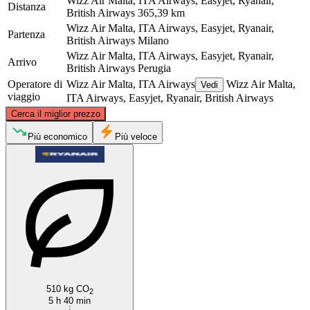
Wizz Air Malta, ITA Airways, Easyjet, Ryanair,
Distanza
British Airways
365,39 km
Wizz Air Malta, ITA Airways, Easyjet, Ryanair,
Partenza
British Airways
Milano
Wizz Air Malta, ITA Airways, Easyjet, Ryanair,
Arrivo
British Airways
Perugia
Operatore di
Wizz Air Malta, ITA Airways
Wizz Air Malta,
Vedi
viaggio
ITA Airways, Easyjet, Ryanair, British Airways
©
CARTO
, ©
OpenStreetMap
contributors
Cerca il miglior prezzo
Milan
Più economico
Più veloce
Perugia
510 kg CO
2
5 h 40 min