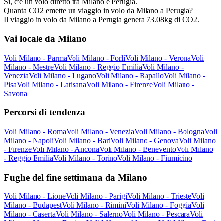
Sì, c'è un volo diretto tra Milano e Perugia.
Quanta CO2 emette un viaggio in volo da Milano a Perugia?
Il viaggio in volo da Milano a Perugia genera 73.08kg di CO2.
Vai locale da Milano
Voli Milano - Parma
Voli Milano - Forlì
Voli Milano - Verona
Voli
Milano - Mestre
Voli Milano - Reggio Emilia
Voli Milano -
Venezia
Voli Milano - Lugano
Voli Milano - Rapallo
Voli Milano -
Pisa
Voli Milano - Latisana
Voli Milano - Firenze
Voli Milano -
Savona
Percorsi di tendenza
Voli Milano - Roma
Voli Milano - Venezia
Voli Milano - Bologna
Voli
Milano - Napoli
Voli Milano - Bari
Voli Milano - Genova
Voli Milano
- Firenze
Voli Milano - Ancona
Voli Milano - Benevento
Voli Milano
- Reggio Emilia
Voli Milano - Torino
Voli Milano - Fiumicino
Fughe del fine settimana da Milano
Voli Milano - Lione
Voli Milano - Parigi
Voli Milano - Trieste
Voli
Milano - Budapest
Voli Milano - Rimini
Voli Milano - Foggia
Voli
Milano - Caserta
Voli Milano - Salerno
Voli Milano - Pescara
Voli