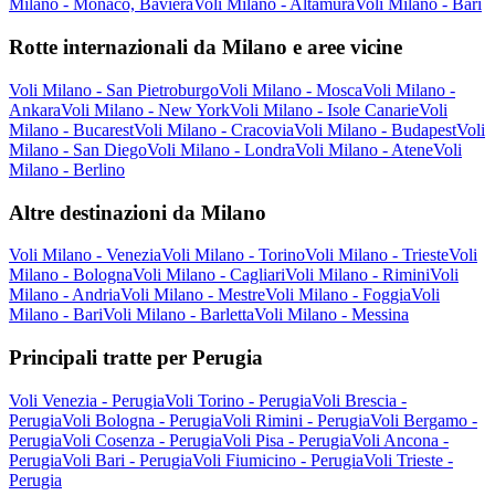
Milano - Monaco, Baviera
Voli Milano - Altamura
Voli Milano - Bari
Rotte internazionali da Milano e aree vicine
Voli Milano - San Pietroburgo
Voli Milano - Mosca
Voli Milano -
Ankara
Voli Milano - New York
Voli Milano - Isole Canarie
Voli
Milano - Bucarest
Voli Milano - Cracovia
Voli Milano - Budapest
Voli
Milano - San Diego
Voli Milano - Londra
Voli Milano - Atene
Voli
Milano - Berlino
Altre destinazioni da Milano
Voli Milano - Venezia
Voli Milano - Torino
Voli Milano - Trieste
Voli
Milano - Bologna
Voli Milano - Cagliari
Voli Milano - Rimini
Voli
Milano - Andria
Voli Milano - Mestre
Voli Milano - Foggia
Voli
Milano - Bari
Voli Milano - Barletta
Voli Milano - Messina
Principali tratte per Perugia
Voli Venezia - Perugia
Voli Torino - Perugia
Voli Brescia -
Perugia
Voli Bologna - Perugia
Voli Rimini - Perugia
Voli Bergamo -
Perugia
Voli Cosenza - Perugia
Voli Pisa - Perugia
Voli Ancona -
Perugia
Voli Bari - Perugia
Voli Fiumicino - Perugia
Voli Trieste -
Perugia