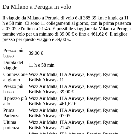
Da Milano a Perugia in volo
Il viaggio da Milano a Perugia di volo è di 365,39 km e impiega 11
h e 58 min. Ci sono 11 collegamenti al giorno, con la prima partenza
a 07:05 e l'ultima a 21:45. È possibile viaggiare da Milano a Perugia
tramite volo per un minimo di 39,00 € o fino a 461,62 €. Il miglior
prezzo per questo viaggio è 39,00 €.
Prezzo più
39,00 €
basso
Durata del
11 h e 58 min
viaggio
Connessione
Wizz Air Malta, ITA Airways, Easyjet, Ryanair,
al giorno
British Airways
11
Prezzo più
Wizz Air Malta, ITA Airways, Easyjet, Ryanair,
basso
British Airways
39,00 €
Il prezzo più
Wizz Air Malta, ITA Airways, Easyjet, Ryanair,
alto
British Airways
461,62 €
Prima
Wizz Air Malta, ITA Airways, Easyjet, Ryanair,
Partenza
British Airways
07:05
Ultima
Wizz Air Malta, ITA Airways, Easyjet, Ryanair,
partenza
British Airways
21:45