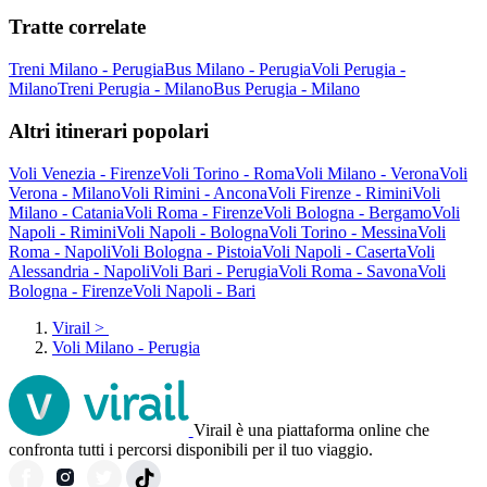
Tratte correlate
Treni Milano - Perugia
Bus Milano - Perugia
Voli Perugia -
Milano
Treni Perugia - Milano
Bus Perugia - Milano
Altri itinerari popolari
Voli Venezia - Firenze
Voli Torino - Roma
Voli Milano - Verona
Voli
Verona - Milano
Voli Rimini - Ancona
Voli Firenze - Rimini
Voli
Milano - Catania
Voli Roma - Firenze
Voli Bologna - Bergamo
Voli
Napoli - Rimini
Voli Napoli - Bologna
Voli Torino - Messina
Voli
Roma - Napoli
Voli Bologna - Pistoia
Voli Napoli - Caserta
Voli
Alessandria - Napoli
Voli Bari - Perugia
Voli Roma - Savona
Voli
Bologna - Firenze
Voli Napoli - Bari
Virail
>
Voli Milano - Perugia
Virail è una piattaforma online che
confronta tutti i percorsi disponibili per il tuo viaggio.