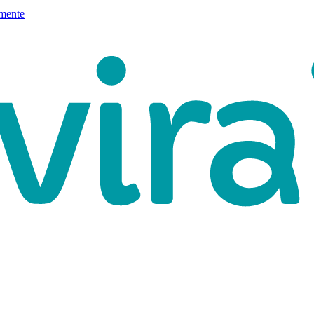
mente