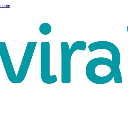
mente