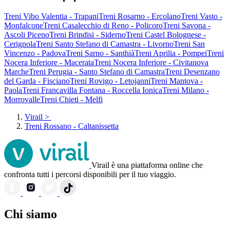
Treni Vibo Valentia - Trapani
Treni Rosarno - Ercolano
Treni Vasto -
Monfalcone
Treni Casalecchio di Reno - Policoro
Treni Savona -
Ascoli Piceno
Treni Brindisi - Siderno
Treni Castel Bolognese -
Cerignola
Treni Santo Stefano di Camastra - Livorno
Treni San
Vincenzo - Padova
Treni Sarno - Santhià
Treni Aprilia - Pompei
Treni
Nocera Inferiore - Macerata
Treni Nocera Inferiore - Civitanova
Marche
Treni Perugia - Santo Stefano di Camastra
Treni Desenzano
del Garda - Fisciano
Treni Rovigo - Letojanni
Treni Mantova -
Paola
Treni Francavilla Fontana - Roccella Ionica
Treni Milano -
Morrovalle
Treni Chieti - Melfi
Virail
>
Treni Rossano - Caltanissetta
Virail è una piattaforma online che
confronta tutti i percorsi disponibili per il tuo viaggio.
Chi siamo