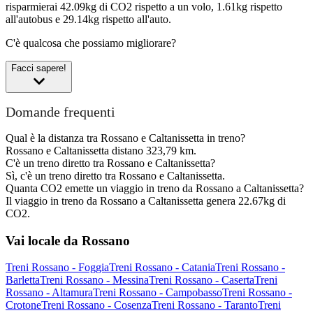
risparmierai 42.09kg di CO2 rispetto a un volo, 1.61kg rispetto
all'autobus e 29.14kg rispetto all'auto.
C'è qualcosa che possiamo migliorare?
Facci sapere!
Domande frequenti
Qual è la distanza tra Rossano e Caltanissetta in treno?
Rossano e Caltanissetta distano 323,79 km.
C'è un treno diretto tra Rossano e Caltanissetta?
Sì, c'è un treno diretto tra Rossano e Caltanissetta.
Quanta CO2 emette un viaggio in treno da Rossano a Caltanissetta?
Il viaggio in treno da Rossano a Caltanissetta genera 22.67kg di
CO2.
Vai locale da Rossano
Treni Rossano - Foggia
Treni Rossano - Catania
Treni Rossano -
Barletta
Treni Rossano - Messina
Treni Rossano - Caserta
Treni
Rossano - Altamura
Treni Rossano - Campobasso
Treni Rossano -
Crotone
Treni Rossano - Cosenza
Treni Rossano - Taranto
Treni