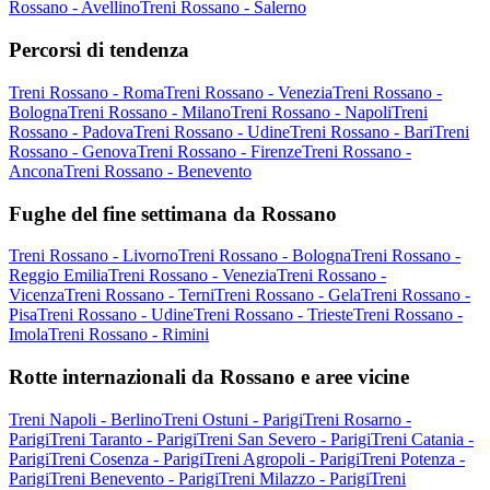
Rossano - Avellino
Treni Rossano - Salerno
Percorsi di tendenza
Treni Rossano - Roma
Treni Rossano - Venezia
Treni Rossano -
Bologna
Treni Rossano - Milano
Treni Rossano - Napoli
Treni
Rossano - Padova
Treni Rossano - Udine
Treni Rossano - Bari
Treni
Rossano - Genova
Treni Rossano - Firenze
Treni Rossano -
Ancona
Treni Rossano - Benevento
Fughe del fine settimana da Rossano
Treni Rossano - Livorno
Treni Rossano - Bologna
Treni Rossano -
Reggio Emilia
Treni Rossano - Venezia
Treni Rossano -
Vicenza
Treni Rossano - Terni
Treni Rossano - Gela
Treni Rossano -
Pisa
Treni Rossano - Udine
Treni Rossano - Trieste
Treni Rossano -
Imola
Treni Rossano - Rimini
Rotte internazionali da Rossano e aree vicine
Treni Napoli - Berlino
Treni Ostuni - Parigi
Treni Rosarno -
Parigi
Treni Taranto - Parigi
Treni San Severo - Parigi
Treni Catania -
Parigi
Treni Cosenza - Parigi
Treni Agropoli - Parigi
Treni Potenza -
Parigi
Treni Benevento - Parigi
Treni Milazzo - Parigi
Treni