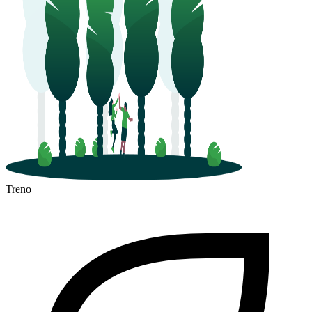
Caltanissetta
Treno