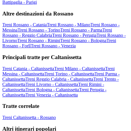
Battipaglia - Parigi
Altre destinazioni da Rossano
Treni Rossano - Catania
Treni Rossano - Milano
Treni Rossano -
Messina
Treni Rossano - Torino
Treni Rossano - Parma
Treni
Rossano - Reggio Calabria
Treni Rossano - Perugia
Treni Rossano -
Livorno
Treni Rossano - Rimini
Treni Rossano - Bologna
Treni
Rossano - Forlì
Treni Rossano - Venezia
Principali tratte per Caltanissetta
Treni Catania - Caltanissetta
Treni Milano - Caltanissetta
Treni
Messina - Caltanissetta
Treni Torino - Caltanissetta
Treni Parma -
Caltanissetta
Treni Reggio Calabria - Caltanissetta
Treni Trento -
Caltanissetta
Treni Livorno - Caltanissetta
Treni Rimini -
Caltanissetta
Treni Bologna - Caltanissetta
Treni Perugia -
Caltanissetta
Treni Venezia - Caltanissetta
Tratte correlate
Treni Caltanissetta - Rossano
Altri itinerari popolari