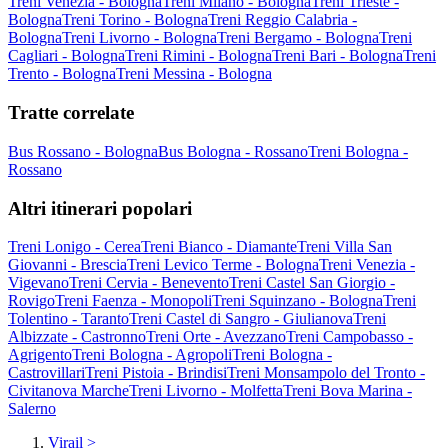
Treni Venezia - Bologna
Treni Milano - Bologna
Treni Trieste -
Bologna
Treni Torino - Bologna
Treni Reggio Calabria -
Bologna
Treni Livorno - Bologna
Treni Bergamo - Bologna
Treni
Cagliari - Bologna
Treni Rimini - Bologna
Treni Bari - Bologna
Treni
Trento - Bologna
Treni Messina - Bologna
Tratte correlate
Bus Rossano - Bologna
Bus Bologna - Rossano
Treni Bologna -
Rossano
Altri itinerari popolari
Treni Lonigo - Cerea
Treni Bianco - Diamante
Treni Villa San
Giovanni - Brescia
Treni Levico Terme - Bologna
Treni Venezia -
Vigevano
Treni Cervia - Benevento
Treni Castel San Giorgio -
Rovigo
Treni Faenza - Monopoli
Treni Squinzano - Bologna
Treni
Tolentino - Taranto
Treni Castel di Sangro - Giulianova
Treni
Albizzate - Castronno
Treni Orte - Avezzano
Treni Campobasso -
Agrigento
Treni Bologna - Agropoli
Treni Bologna -
Castrovillari
Treni Pistoia - Brindisi
Treni Monsampolo del Tronto -
Civitanova Marche
Treni Livorno - Molfetta
Treni Bova Marina -
Salerno
Virail
>