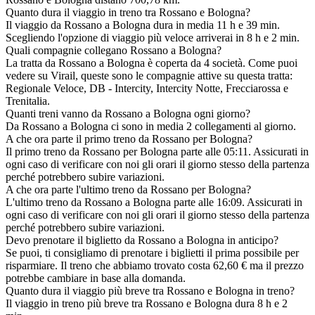
Quanto dura il viaggio in treno tra Rossano e Bologna?
Il viaggio da Rossano a Bologna dura in media 11 h e 39 min.
Scegliendo l'opzione di viaggio più veloce arriverai in 8 h e 2 min.
Quali compagnie collegano Rossano a Bologna?
La tratta da Rossano a Bologna è coperta da 4 società. Come puoi
vedere su Virail, queste sono le compagnie attive su questa tratta:
Regionale Veloce, DB - Intercity, Intercity Notte, Frecciarossa e
Trenitalia.
Quanti treni vanno da Rossano a Bologna ogni giorno?
Da Rossano a Bologna ci sono in media 2 collegamenti al giorno.
A che ora parte il primo treno da Rossano per Bologna?
Il primo treno da Rossano per Bologna parte alle 05:11. Assicurati in
ogni caso di verificare con noi gli orari il giorno stesso della partenza
perché potrebbero subire variazioni.
A che ora parte l'ultimo treno da Rossano per Bologna?
L'ultimo treno da Rossano a Bologna parte alle 16:09. Assicurati in
ogni caso di verificare con noi gli orari il giorno stesso della partenza
perché potrebbero subire variazioni.
Devo prenotare il biglietto da Rossano a Bologna in anticipo?
Se puoi, ti consigliamo di prenotare i biglietti il prima possibile per
risparmiare. Il treno che abbiamo trovato costa 62,60 € ma il prezzo
potrebbe cambiare in base alla domanda.
Quanto dura il viaggio più breve tra Rossano e Bologna in treno?
Il viaggio in treno più breve tra Rossano e Bologna dura 8 h e 2