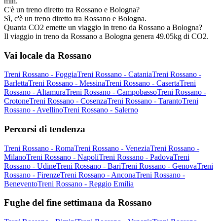
min.
C'è un treno diretto tra Rossano e Bologna?
Sì, c'è un treno diretto tra Rossano e Bologna.
Quanta CO2 emette un viaggio in treno da Rossano a Bologna?
Il viaggio in treno da Rossano a Bologna genera 49.05kg di CO2.
Vai locale da Rossano
Treni Rossano - Foggia
Treni Rossano - Catania
Treni Rossano -
Barletta
Treni Rossano - Messina
Treni Rossano - Caserta
Treni
Rossano - Altamura
Treni Rossano - Campobasso
Treni Rossano -
Crotone
Treni Rossano - Cosenza
Treni Rossano - Taranto
Treni
Rossano - Avellino
Treni Rossano - Salerno
Percorsi di tendenza
Treni Rossano - Roma
Treni Rossano - Venezia
Treni Rossano -
Milano
Treni Rossano - Napoli
Treni Rossano - Padova
Treni
Rossano - Udine
Treni Rossano - Bari
Treni Rossano - Genova
Treni
Rossano - Firenze
Treni Rossano - Ancona
Treni Rossano -
Benevento
Treni Rossano - Reggio Emilia
Fughe del fine settimana da Rossano