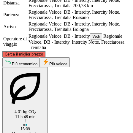
Regionale Veloce, DB - Intercity, Intercity Notte,
Distanza
Frecciarossa, Trenitalia
700,78 km
Regionale Veloce, DB - Intercity, Intercity Notte,
Partenza
Frecciarossa, Trenitalia
Rossano
Regionale Veloce, DB - Intercity, Intercity Notte,
Arrivo
Frecciarossa, Trenitalia
Bologna
Regionale Veloce, DB - Intercity
Regionale
Vedi
Operatore di
Veloce, DB - Intercity, Intercity Notte, Frecciarossa,
viaggio
Trenitalia
©
CARTO
, ©
OpenStreetMap
contributors
Cerca il miglior prezzo
Bologna
Più economico
Più veloce
4.01 kg CO
2
11 h 48 min
Rossano
16:09