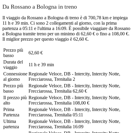
Da Rossano a Bologna in treno
Il viaggio da Rossano a Bologna di treno è di 700,78 km e impiega
11 h e 39 min. Ci sono 2 collegamenti al giorno, con la prima
partenza a 05:11 e l'ultima a 16:09. È possibile viaggiare da Rossano
a Bologna tramite treno per un minimo di 62,60 € o fino a 108,00 €.
Il miglior prezzo per questo viaggio è 62,60 €.
Prezzo più
62,60 €
basso
Durata del
11 h e 39 min
viaggio
Connessione
Regionale Veloce, DB - Intercity, Intercity Notte,
al giorno
Frecciarossa, Trenitalia
2
Prezzo più
Regionale Veloce, DB - Intercity, Intercity Notte,
basso
Frecciarossa, Trenitalia
62,60 €
Il prezzo più
Regionale Veloce, DB - Intercity, Intercity Notte,
alto
Frecciarossa, Trenitalia
108,00 €
Prima
Regionale Veloce, DB - Intercity, Intercity Notte,
Partenza
Frecciarossa, Trenitalia
05:11
Ultima
Regionale Veloce, DB - Intercity, Intercity Notte,
partenza
Frecciarossa, Trenitalia
16:09