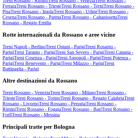
Treni Rossano - Rimini
Treni Rossano - Venezia
Treni Rossano -
Ferrara
Treni Rossano - Trieste
Treni Rossano - Terni
Treni Rossano -
Pisa
Treni Rossano - Imola
Treni Rossano - Udine
Treni Rossano -
Cesena
Treni Rossano - Parma
Treni Rossano - Caltanissetta
Treni
Rossano - Reggio Emilia
Rotte internazionali da Rossano e aree vicine
Treni Napoli - Berlino
Treni Ostuni - Parigi
Treni Rosarno -
Parigi
Treni Taranto - Parigi
Treni San Severo - Parigi
Treni Catania -
Parigi
Treni Cosenza - Parigi
Treni Agropoli - Parigi
Treni Potenza -
Parigi
Treni Benevento - Parigi
Treni Milazzo - Parigi
Treni
Battipaglia - Parigi
Altre destinazioni da Rossano
Treni Rossano - Venezia
Treni Rossano - Milano
Treni Rossano -
Trieste
Treni Rossano - Torino
Treni Rossano - Reggio Calabria
Treni
Rossano - Livorno
Treni Rossano - Perugia
Treni Rossano -
Rimini
Treni Rossano - Foggia
Treni Rossano - Bari
Treni Rossano -
Forlì
Treni Rossano - Messina
Principali tratte per Bologna