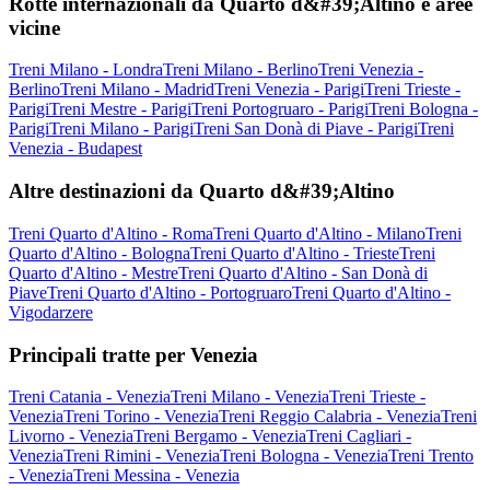
Rotte internazionali da Quarto d&#39;Altino e aree
vicine
Treni Milano - Londra
Treni Milano - Berlino
Treni Venezia -
Berlino
Treni Milano - Madrid
Treni Venezia - Parigi
Treni Trieste -
Parigi
Treni Mestre - Parigi
Treni Portogruaro - Parigi
Treni Bologna -
Parigi
Treni Milano - Parigi
Treni San Donà di Piave - Parigi
Treni
Venezia - Budapest
Altre destinazioni da Quarto d&#39;Altino
Treni Quarto d'Altino - Roma
Treni Quarto d'Altino - Milano
Treni
Quarto d'Altino - Bologna
Treni Quarto d'Altino - Trieste
Treni
Quarto d'Altino - Mestre
Treni Quarto d'Altino - San Donà di
Piave
Treni Quarto d'Altino - Portogruaro
Treni Quarto d'Altino -
Vigodarzere
Principali tratte per Venezia
Treni Catania - Venezia
Treni Milano - Venezia
Treni Trieste -
Venezia
Treni Torino - Venezia
Treni Reggio Calabria - Venezia
Treni
Livorno - Venezia
Treni Bergamo - Venezia
Treni Cagliari -
Venezia
Treni Rimini - Venezia
Treni Bologna - Venezia
Treni Trento
- Venezia
Treni Messina - Venezia