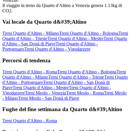
Venezia?
Il viaggio in treno da Quarto d'Altino a Venezia genera 1.13kg di
CO2.
Vai locale da Quarto d&#39;Altino
Treni Quarto d'Altino - Milano
Treni Quarto d'Altino - Bologna
Treni
Quarto d'Altino - Trieste
Treni Quarto d'Altino - Mestre
Treni Quarto
d'Altino - San Donà di Piave
Treni Quarto d'Altino -
Portogruaro
Treni Quarto d'Altino - Vigodarzere
Percorsi di tendenza
Treni Quarto d'Altino - Roma
Treni Quarto d'Altino - Bologna
Treni
Quarto d'Altino - Milano
Treni Quarto d'Altino - Trieste
Treni Quarto
d'Altino - Portogruaro
Treni Quarto d'Altino - San Donà di
Piave
Treni Quarto d'Altino - Mestre
Treni Quarto d'Altino -
Vigodarzere
Treni Meolo - Venezia
Treni Meolo - Roma
Treni Meolo
- Milano
Treni Meolo - San Donà di Piave
Fughe del fine settimana da Quarto d&#39;Altino
Treni Quarto d'Altino - Roma