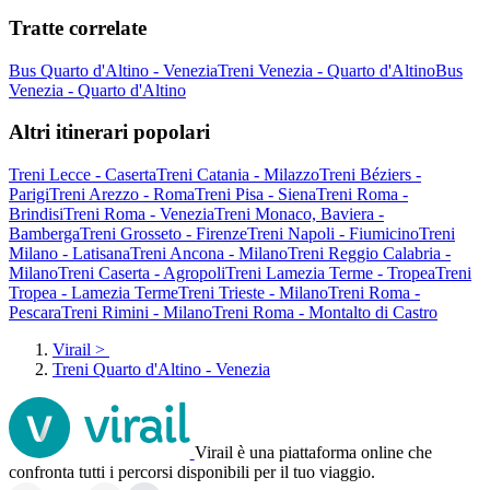
Tratte correlate
Bus Quarto d'Altino - Venezia
Treni Venezia - Quarto d'Altino
Bus
Venezia - Quarto d'Altino
Altri itinerari popolari
Treni Lecce - Caserta
Treni Catania - Milazzo
Treni Béziers -
Parigi
Treni Arezzo - Roma
Treni Pisa - Siena
Treni Roma -
Brindisi
Treni Roma - Venezia
Treni Monaco, Baviera -
Bamberga
Treni Grosseto - Firenze
Treni Napoli - Fiumicino
Treni
Milano - Latisana
Treni Ancona - Milano
Treni Reggio Calabria -
Milano
Treni Caserta - Agropoli
Treni Lamezia Terme - Tropea
Treni
Tropea - Lamezia Terme
Treni Trieste - Milano
Treni Roma -
Pescara
Treni Rimini - Milano
Treni Roma - Montalto di Castro
Virail
>
Treni Quarto d'Altino - Venezia
Virail è una piattaforma online che
confronta tutti i percorsi disponibili per il tuo viaggio.