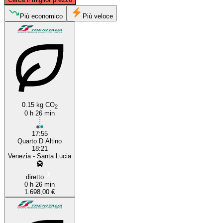
Quarto d'Altino
Più economico
Più veloce
0.15 kg CO
2
0 h 26 min
Venice
17:55
Quarto D Altino
18:21
Venezia - Santa Lucia
diretto
0 h 26 min
1.698,00 €