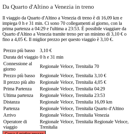
Da Quarto d'Altino a Venezia in treno
Il viaggio da Quarto d'Altino a Venezia di treno è di 16,09 km e
impiega 0 h e 31 min. Ci sono 70 collegamenti al giorno, con la
prima partenza a 04:29 e l'ultima a 23:53. È possibile viaggiare da
Quarto d'Altino a Venezia tramite treno per un minimo di 3,10 € o
fino a 4,05 €. Il miglior prezzo per questo viaggio è 3,10 €.
Prezzo più basso
3,10 €
Durata del viaggio
0 h e 31 min
Connessione al
Regionale Veloce, Trenitalia
70
giorno
Prezzo più basso
Regionale Veloce, Trenitalia
3,10 €
Il prezzo più alto
Regionale Veloce, Trenitalia
4,05 €
Prima Partenza
Regionale Veloce, Trenitalia
04:29
Ultima partenza
Regionale Veloce, Trenitalia
23:53
Distanza
Regionale Veloce, Trenitalia
16,09 km
Partenza
Regionale Veloce, Trenitalia
Quarto d'Altino
Arrivo
Regionale Veloce, Trenitalia
Venezia
Operatore di
Regionale Veloce, Trenitalia
Regionale Veloce,
viaggio
Trenitalia
©
CARTO
, ©
OpenStreetMap
contributors
Cerca il miglior prezzo