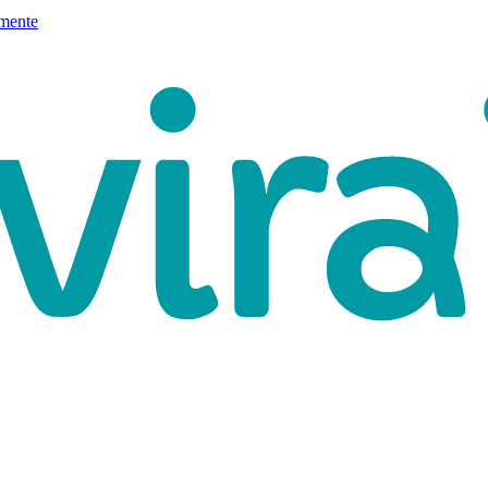
mente