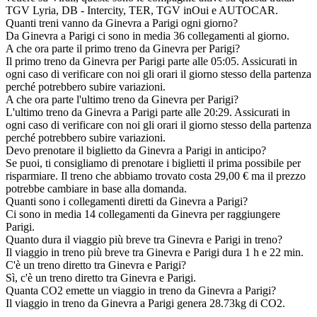
TGV Lyria, DB - Intercity, TER, TGV inOui e AUTOCAR.
Quanti treni vanno da Ginevra a Parigi ogni giorno?
Da Ginevra a Parigi ci sono in media 36 collegamenti al giorno.
A che ora parte il primo treno da Ginevra per Parigi?
Il primo treno da Ginevra per Parigi parte alle 05:05. Assicurati in
ogni caso di verificare con noi gli orari il giorno stesso della partenza
perché potrebbero subire variazioni.
A che ora parte l'ultimo treno da Ginevra per Parigi?
L'ultimo treno da Ginevra a Parigi parte alle 20:29. Assicurati in
ogni caso di verificare con noi gli orari il giorno stesso della partenza
perché potrebbero subire variazioni.
Devo prenotare il biglietto da Ginevra a Parigi in anticipo?
Se puoi, ti consigliamo di prenotare i biglietti il prima possibile per
risparmiare. Il treno che abbiamo trovato costa 29,00 € ma il prezzo
potrebbe cambiare in base alla domanda.
Quanti sono i collegamenti diretti da Ginevra a Parigi?
Ci sono in media 14 collegamenti da Ginevra per raggiungere
Parigi.
Quanto dura il viaggio più breve tra Ginevra e Parigi in treno?
Il viaggio in treno più breve tra Ginevra e Parigi dura 1 h e 22 min.
C'è un treno diretto tra Ginevra e Parigi?
Sì, c'è un treno diretto tra Ginevra e Parigi.
Quanta CO2 emette un viaggio in treno da Ginevra a Parigi?
Il viaggio in treno da Ginevra a Parigi genera 28.73kg di CO2.