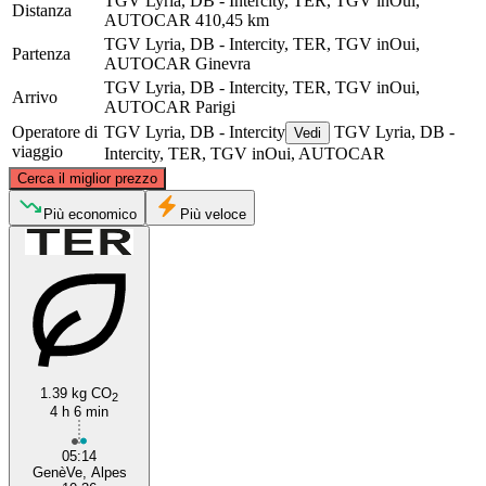
TGV Lyria, DB - Intercity, TER, TGV inOui,
Distanza
AUTOCAR
410,45 km
TGV Lyria, DB - Intercity, TER, TGV inOui,
Partenza
AUTOCAR
Ginevra
TGV Lyria, DB - Intercity, TER, TGV inOui,
Arrivo
AUTOCAR
Parigi
Operatore di
TGV Lyria, DB - Intercity
TGV Lyria, DB -
Vedi
viaggio
Intercity, TER, TGV inOui, AUTOCAR
©
CARTO
, ©
OpenStreetMap
contributors
Cerca il miglior prezzo
Paris
Più economico
Più veloce
1.39 kg CO
2
4 h 6 min
Geneva
05:14
GenèVe, Alpes