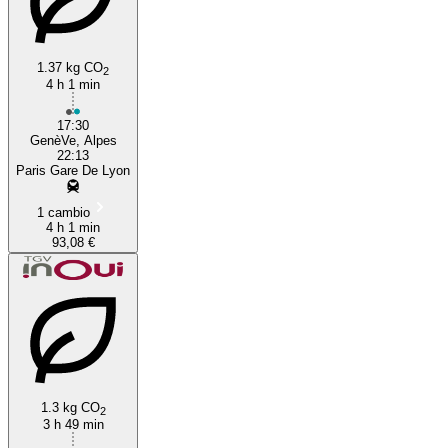
1.37 kg CO
2
4 h 1 min
17:30
GenèVe, Alpes
22:13
Paris Gare De Lyon
1 cambio
4 h 1 min
93,08 €
1.3 kg CO
2
3 h 49 min