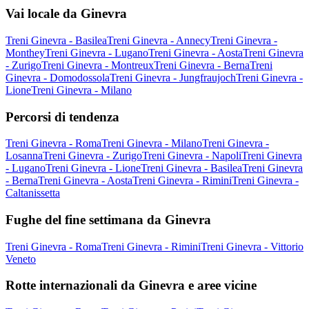
Vai locale da Ginevra
Treni Ginevra - Basilea
Treni Ginevra - Annecy
Treni Ginevra -
Monthey
Treni Ginevra - Lugano
Treni Ginevra - Aosta
Treni Ginevra
- Zurigo
Treni Ginevra - Montreux
Treni Ginevra - Berna
Treni
Ginevra - Domodossola
Treni Ginevra - Jungfraujoch
Treni Ginevra -
Lione
Treni Ginevra - Milano
Percorsi di tendenza
Treni Ginevra - Roma
Treni Ginevra - Milano
Treni Ginevra -
Losanna
Treni Ginevra - Zurigo
Treni Ginevra - Napoli
Treni Ginevra
- Lugano
Treni Ginevra - Lione
Treni Ginevra - Basilea
Treni Ginevra
- Berna
Treni Ginevra - Aosta
Treni Ginevra - Rimini
Treni Ginevra -
Caltanissetta
Fughe del fine settimana da Ginevra
Treni Ginevra - Roma
Treni Ginevra - Rimini
Treni Ginevra - Vittorio
Veneto
Rotte internazionali da Ginevra e aree vicine