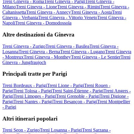
Treni Ginevra - Roma
Treni Ginevra - Parigi
Treni Ginevra -
Milano
Treni Ginevra - Lione
Treni Ginevra - Rimini
Treni Ginevra -
Caltanissetta
Treni Ginevra - Annecy
Treni Ginevra - Aosta
Treni
Ginevra - Verbania
Treni Ginevra - Vittorio Veneto
Treni Ginevra -
Napoli
Treni Ginevra - Domodossola
Altre destinazioni da Ginevra
Treni Ginevra - Zurigo
Treni Ginevra - Basilea
Treni Ginevra -
Losanna
Treni Ginevra - Berna
Treni Ginevra - Lugano
Treni Ginevra
- Montreux
Treni Ginevra - Monthey
Treni Ginevra - Le Sentier
Treni
Ginevra - Jungfraujoch
Principali tratte per Parigi
Treni Bordeaux - Parigi
Treni Lione - Parigi
Treni Rouen -
Parigi
Treni Tolosa - Parigi
Treni Saint-Étienne - Parigi
Treni Angers -
Parigi
Treni Limoges - Parigi
Treni Grenoble - Parigi
Treni Digione -
Parigi
Treni Nantes - Parigi
Treni Besançon - Parigi
Treni Montpellier
- Parigi
Altri itinerari popolari
Treni Seon - Zurigo
Treni Losanna - Parigi
Treni Sarzana -