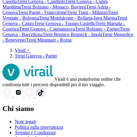
Caserta
Treni Genova - Candiolo
Treni Genova - Cupra
Marittima
Treni Bolzano - Monaco, Baviera
Treni Adria -
Genova
Treni Parigi - Francoforte
Treni Trani - Milazzo
Treni
Vergiate - Bologna
Treni Monfalcone - Bellaria-Igea Marina
Treni
Genova - Canzo
Treni Genova - Torano Castello
Treni Marsala -
Cosenza
Treni Genova - Catenanuova
Treni Bolzano - Zurigo
Treni
Genova - Barcellona
Treni Brunico Bruneck - Imola
Treni Monselice
- Benevento
Treni Miramare - Roma
Virail
>
Treni Ginevra - Parigi
Virail è una piattaforma online che
confronta tutti i percorsi disponibili per il tuo viaggio.
Chi siamo
Note legali
Politica sulla riservatezza
Termini e Condizioni