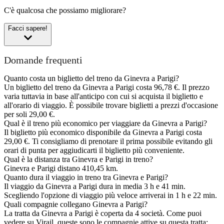
C'è qualcosa che possiamo migliorare?
Facci sapere!
Domande frequenti
Quanto costa un biglietto del treno da Ginevra a Parigi?
Un biglietto del treno da Ginevra a Parigi costa 96,78 €. Il prezzo
varia tuttavia in base all'anticipo con cui si acquista il biglietto e
all'orario di viaggio. È possibile trovare biglietti a prezzi d'occasione
per soli 29,00 €.
Qual è il treno più economico per viaggiare da Ginevra a Parigi?
Il biglietto più economico disponibile da Ginevra a Parigi costa
29,00 €. Ti consigliamo di prenotare il prima possibile evitando gli
orari di punta per aggiudicarti il biglietto più conveniente.
Qual è la distanza tra Ginevra e Parigi in treno?
Ginevra e Parigi distano 410,45 km.
Quanto dura il viaggio in treno tra Ginevra e Parigi?
Il viaggio da Ginevra a Parigi dura in media 3 h e 41 min.
Scegliendo l'opzione di viaggio più veloce arriverai in 1 h e 22 min.
Quali compagnie collegano Ginevra a Parigi?
La tratta da Ginevra a Parigi è coperta da 4 società. Come puoi
vedere su Virail, queste sono le compagnie attive su questa tratta: