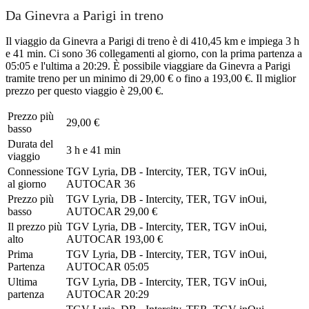
Da Ginevra a Parigi in treno
Il viaggio da Ginevra a Parigi di treno è di 410,45 km e impiega 3 h
e 41 min. Ci sono 36 collegamenti al giorno, con la prima partenza a
05:05 e l'ultima a 20:29. È possibile viaggiare da Ginevra a Parigi
tramite treno per un minimo di 29,00 € o fino a 193,00 €. Il miglior
prezzo per questo viaggio è 29,00 €.
Prezzo più
29,00 €
basso
Durata del
3 h e 41 min
viaggio
Connessione
TGV Lyria, DB - Intercity, TER, TGV inOui,
al giorno
AUTOCAR
36
Prezzo più
TGV Lyria, DB - Intercity, TER, TGV inOui,
basso
AUTOCAR
29,00 €
Il prezzo più
TGV Lyria, DB - Intercity, TER, TGV inOui,
alto
AUTOCAR
193,00 €
Prima
TGV Lyria, DB - Intercity, TER, TGV inOui,
Partenza
AUTOCAR
05:05
Ultima
TGV Lyria, DB - Intercity, TER, TGV inOui,
partenza
AUTOCAR
20:29