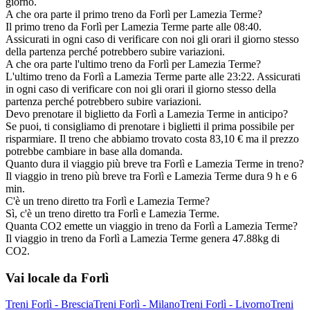
giorno.
A che ora parte il primo treno da Forlì per Lamezia Terme?
Il primo treno da Forlì per Lamezia Terme parte alle 08:40.
Assicurati in ogni caso di verificare con noi gli orari il giorno stesso
della partenza perché potrebbero subire variazioni.
A che ora parte l'ultimo treno da Forlì per Lamezia Terme?
L'ultimo treno da Forlì a Lamezia Terme parte alle 23:22. Assicurati
in ogni caso di verificare con noi gli orari il giorno stesso della
partenza perché potrebbero subire variazioni.
Devo prenotare il biglietto da Forlì a Lamezia Terme in anticipo?
Se puoi, ti consigliamo di prenotare i biglietti il prima possibile per
risparmiare. Il treno che abbiamo trovato costa 83,10 € ma il prezzo
potrebbe cambiare in base alla domanda.
Quanto dura il viaggio più breve tra Forlì e Lamezia Terme in treno?
Il viaggio in treno più breve tra Forlì e Lamezia Terme dura 9 h e 6
min.
C'è un treno diretto tra Forlì e Lamezia Terme?
Sì, c'è un treno diretto tra Forlì e Lamezia Terme.
Quanta CO2 emette un viaggio in treno da Forlì a Lamezia Terme?
Il viaggio in treno da Forlì a Lamezia Terme genera 47.88kg di
CO2.
Vai locale da Forlì
Treni Forlì - Brescia
Treni Forlì - Milano
Treni Forlì - Livorno
Treni