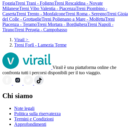
Foggia
Treni Trani - Foligno
Treni Rescaldina - Novate
Milanese
Treni Vibo Valentia - Piacenza
Treni Piombino -
Caserta
Treni Trento - Monfalcone
Treni Roma - Seregno
Treni Gioia
del Colle - Grottaglie
Treni Polignano a Mare - Molfetta
Treni
Piacenza - Teramo
Treni Mortara - Bordighera
Treni Napoli -
Tirano
Treni Perugia - Campobasso
Virail
>
Treni Forlì - Lamezia Terme
Virail è una piattaforma online che
confronta tutti i percorsi disponibili per il tuo viaggio.
Chi siamo
Note legali
Politica sulla riservatezza
Termini e Condizioni
Approfondimenti