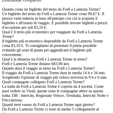
Quanto costa un biglietto del treno da Forlì a Lamezia Terme?
Un biglietto del treno da Forlì a Lamezia Terme costa 99,67 €. Il
prezzo varia tuttavia in base all'anticipo con cui si acquista il
biglietto e all'orario di viaggio. È possibile trovare biglietti a prezzi
d'occasione per soli 83,10 €.
Qual è il treno più economico per viaggiare da Forlì a Lamezia
Terme?
Il biglietto più economico disponibile da Forlì a Lamezia Terme
costa 83,10 €. Ti consigliamo di prenotare il prima possibile
evitando gli orari di punta per aggiudicarti il biglietto più
conveniente.
Qual è la distanza tra Forlì e Lamezia Terme in treno?
Forlì e Lamezia Terme distano 683,96 km.
Quanto dura il viaggio in treno tra Forlì e Lamezia Terme?
Il viaggio da Forlì a Lamezia Terme dura in media 14 h e 34 min.
Scegliendo l'opzione di viaggio più veloce arriverai in 9 h e 6 min.
Quali compagnie collegano Forlì a Lamezia Terme?
La tratta da Forlì a Lamezia Terme è coperta da 4 società. Come
puoi vedere su Virail, queste sono le compagnie attive su questa
tratta: DB - Intercity, Regionale Veloce, Trenitalia, Intercity Notte e
Frecciarossa.
Quanti treni vanno da Forlì a Lamezia Terme ogni giorno?
Da Forlì a Lamezia Terme ci sono in media 5 collegamenti al