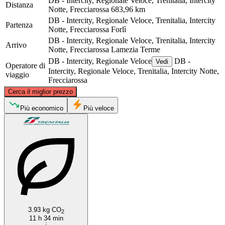
DB - Intercity, Regionale Veloce, Trenitalia, Intercity
Distanza
Notte, Frecciarossa
683,96 km
DB - Intercity, Regionale Veloce, Trenitalia, Intercity
Partenza
Notte, Frecciarossa
Forlì
DB - Intercity, Regionale Veloce, Trenitalia, Intercity
Arrivo
Notte, Frecciarossa
Lamezia Terme
DB - Intercity, Regionale Veloce
DB -
Vedi
Operatore di
Intercity, Regionale Veloce, Trenitalia, Intercity Notte,
viaggio
Frecciarossa
©
CARTO
, ©
OpenStreetMap
contributors
Cerca il miglior prezzo
Forlì
Più economico
Più veloce
Lamezia Terme
3.93 kg CO
2
11 h 34 min