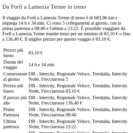
Da Forlì a Lamezia Terme in treno
Il viaggio da Forlì a Lamezia Terme di treno è di 683,96 km e
impiega 14 h e 34 min. Ci sono 5 collegamenti al giorno, con la
prima partenza a 08:40 e l'ultima a 23:22. È possibile viaggiare da
Forlì a Lamezia Terme tramite treno per un minimo di 83,10 € o fino
a 136,40 €. Il miglior prezzo per questo viaggio è 83,10 €.
Prezzo più
83,10 €
basso
Durata del
14 h e 34 min
viaggio
Connessione
DB - Intercity, Regionale Veloce, Trenitalia, Intercity
al giorno
Notte, Frecciarossa
5
Prezzo più
DB - Intercity, Regionale Veloce, Trenitalia, Intercity
basso
Notte, Frecciarossa
83,10 €
Il prezzo più
DB - Intercity, Regionale Veloce, Trenitalia, Intercity
alto
Notte, Frecciarossa
136,40 €
Prima
DB - Intercity, Regionale Veloce, Trenitalia, Intercity
Partenza
Notte, Frecciarossa
08:40
Ultima
DB - Intercity, Regionale Veloce, Trenitalia, Intercity
partenza
Notte, Frecciarossa
23:22