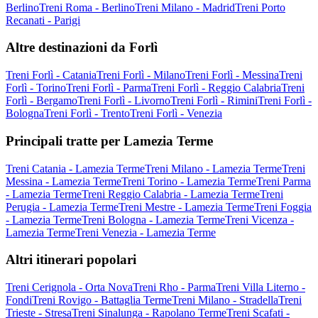
Berlino
Treni Roma - Berlino
Treni Milano - Madrid
Treni Porto
Recanati - Parigi
Altre destinazioni da Forlì
Treni Forlì - Catania
Treni Forlì - Milano
Treni Forlì - Messina
Treni
Forlì - Torino
Treni Forlì - Parma
Treni Forlì - Reggio Calabria
Treni
Forlì - Bergamo
Treni Forlì - Livorno
Treni Forlì - Rimini
Treni Forlì -
Bologna
Treni Forlì - Trento
Treni Forlì - Venezia
Principali tratte per Lamezia Terme
Treni Catania - Lamezia Terme
Treni Milano - Lamezia Terme
Treni
Messina - Lamezia Terme
Treni Torino - Lamezia Terme
Treni Parma
- Lamezia Terme
Treni Reggio Calabria - Lamezia Terme
Treni
Perugia - Lamezia Terme
Treni Mestre - Lamezia Terme
Treni Foggia
- Lamezia Terme
Treni Bologna - Lamezia Terme
Treni Vicenza -
Lamezia Terme
Treni Venezia - Lamezia Terme
Altri itinerari popolari
Treni Cerignola - Orta Nova
Treni Rho - Parma
Treni Villa Literno -
Fondi
Treni Rovigo - Battaglia Terme
Treni Milano - Stradella
Treni
Trieste - Stresa
Treni Sinalunga - Rapolano Terme
Treni Scafati -