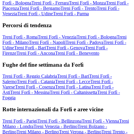
Forlì - Bologna
Treni Forlì - Ferrara
Treni Forlì - Monza
Treni Forlì -
Piacenza
Treni Forlì - Bergamo
Treni Forlì - Trento
Treni Forlì -
Venezia
Treni Forlì - Udine
Treni Forlì - Parma
Percorsi di tendenza
Treni Forlì - Roma
Treni Forlì - Venezia
Treni Forlì - Bologna
Treni
Forlì - Milano
Treni Forlì - Napoli
Treni Forlì - Padova
Treni Forlì -
Udine
Treni Forlì - Bari
Treni Forlì - Genova
Treni Forlì -
Firenze
Treni Forlì - Ancona
Treni Forlì - Benevento
Fughe del fine settimana da Forlì
Treni Forlì - Reggio Calabria
Treni Forlì - Bari
Treni Forlì -
Salerno
Treni Forlì - Catania
Treni Forlì - Lecce
Treni Forlì -
Varese
Treni Forlì - Cosenza
Treni Forlì - Latina
Treni Forlì -
Asti
Treni Forlì - Messina
Treni Forlì - Caltanissetta
Treni Forlì -
Foggia
Rotte internazionali da Forlì e aree vicine
Treni Forlì - Parigi
Treni Forlì - Bellinzona
Treni Forlì - Vienna
Treni
Milano - Londra
Treni Venezia - Berlino
Treni Bolzano -
Berlino
Treni Milano - Berlino
Treni Verona - Berlino
Treni Trento -