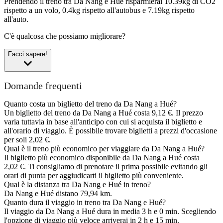
Prendendo il treno tra Da Nang e Hué risparmierai 10.39kg di CO2
rispetto a un volo, 0.4kg rispetto all'autobus e 7.19kg rispetto
all'auto.
C'è qualcosa che possiamo migliorare?
Facci sapere!
Domande frequenti
Quanto costa un biglietto del treno da Da Nang a Hué?
Un biglietto del treno da Da Nang a Hué costa 9,12 €. Il prezzo
varia tuttavia in base all'anticipo con cui si acquista il biglietto e
all'orario di viaggio. È possibile trovare biglietti a prezzi d'occasione
per soli 2,02 €.
Qual è il treno più economico per viaggiare da Da Nang a Hué?
Il biglietto più economico disponibile da Da Nang a Hué costa
2,02 €. Ti consigliamo di prenotare il prima possibile evitando gli
orari di punta per aggiudicarti il biglietto più conveniente.
Qual è la distanza tra Da Nang e Hué in treno?
Da Nang e Hué distano 79,94 km.
Quanto dura il viaggio in treno tra Da Nang e Hué?
Il viaggio da Da Nang a Hué dura in media 3 h e 0 min. Scegliendo
l'opzione di viaggio più veloce arriverai in 2 h e 15 min.