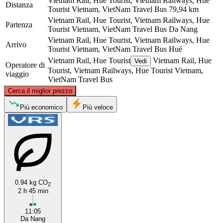
Vietnam Rail, Hue Tourist, Vietnam Railways, Hue
Distanza
Tourist Vietnam, VietNam Travel Bus
79,94 km
Vietnam Rail, Hue Tourist, Vietnam Railways, Hue
Partenza
Tourist Vietnam, VietNam Travel Bus
Da Nang
Vietnam Rail, Hue Tourist, Vietnam Railways, Hue
Arrivo
Tourist Vietnam, VietNam Travel Bus
Hué
Vietnam Rail, Hue Tourist
Vietnam Rail, Hue
Vedi
Operatore di
Tourist, Vietnam Railways, Hue Tourist Vietnam,
viaggio
VietNam Travel Bus
©
CARTO
, ©
OpenStreetMap
contributors
Cerca il miglior prezzo
Huế
Più economico
Più veloce
0.94 kg CO
2
2 h 45 min
Da Nang
11:05
Da Nang