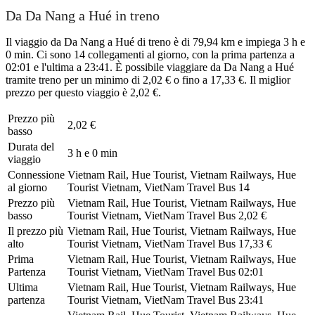
Da Da Nang a Hué in treno
Il viaggio da Da Nang a Hué di treno è di 79,94 km e impiega 3 h e
0 min. Ci sono 14 collegamenti al giorno, con la prima partenza a
02:01 e l'ultima a 23:41. È possibile viaggiare da Da Nang a Hué
tramite treno per un minimo di 2,02 € o fino a 17,33 €. Il miglior
prezzo per questo viaggio è 2,02 €.
Prezzo più
2,02 €
basso
Durata del
3 h e 0 min
viaggio
Connessione
Vietnam Rail, Hue Tourist, Vietnam Railways, Hue
al giorno
Tourist Vietnam, VietNam Travel Bus
14
Prezzo più
Vietnam Rail, Hue Tourist, Vietnam Railways, Hue
basso
Tourist Vietnam, VietNam Travel Bus
2,02 €
Il prezzo più
Vietnam Rail, Hue Tourist, Vietnam Railways, Hue
alto
Tourist Vietnam, VietNam Travel Bus
17,33 €
Prima
Vietnam Rail, Hue Tourist, Vietnam Railways, Hue
Partenza
Tourist Vietnam, VietNam Travel Bus
02:01
Ultima
Vietnam Rail, Hue Tourist, Vietnam Railways, Hue
partenza
Tourist Vietnam, VietNam Travel Bus
23:41