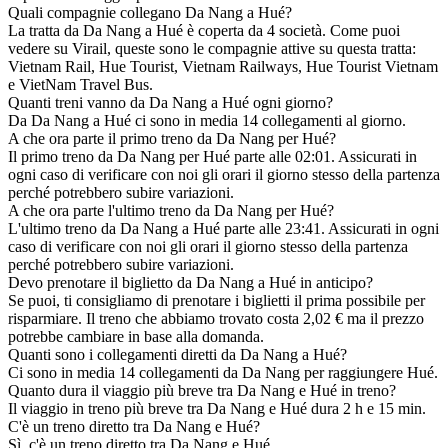
Quali compagnie collegano Da Nang a Hué?
La tratta da Da Nang a Hué è coperta da 4 società. Come puoi
vedere su Virail, queste sono le compagnie attive su questa tratta:
Vietnam Rail, Hue Tourist, Vietnam Railways, Hue Tourist Vietnam
e VietNam Travel Bus.
Quanti treni vanno da Da Nang a Hué ogni giorno?
Da Da Nang a Hué ci sono in media 14 collegamenti al giorno.
A che ora parte il primo treno da Da Nang per Hué?
Il primo treno da Da Nang per Hué parte alle 02:01. Assicurati in
ogni caso di verificare con noi gli orari il giorno stesso della partenza
perché potrebbero subire variazioni.
A che ora parte l'ultimo treno da Da Nang per Hué?
L'ultimo treno da Da Nang a Hué parte alle 23:41. Assicurati in ogni
caso di verificare con noi gli orari il giorno stesso della partenza
perché potrebbero subire variazioni.
Devo prenotare il biglietto da Da Nang a Hué in anticipo?
Se puoi, ti consigliamo di prenotare i biglietti il prima possibile per
risparmiare. Il treno che abbiamo trovato costa 2,02 € ma il prezzo
potrebbe cambiare in base alla domanda.
Quanti sono i collegamenti diretti da Da Nang a Hué?
Ci sono in media 14 collegamenti da Da Nang per raggiungere Hué.
Quanto dura il viaggio più breve tra Da Nang e Hué in treno?
Il viaggio in treno più breve tra Da Nang e Hué dura 2 h e 15 min.
C'è un treno diretto tra Da Nang e Hué?
Sì, c'è un treno diretto tra Da Nang e Hué.