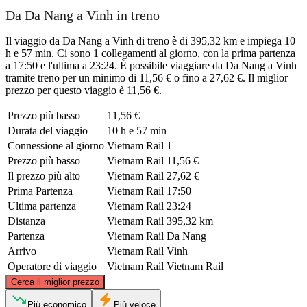
Da Da Nang a Vinh in treno
Il viaggio da Da Nang a Vinh di treno è di 395,32 km e impiega 10
h e 57 min. Ci sono 1 collegamenti al giorno, con la prima partenza
a 17:50 e l'ultima a 23:24. È possibile viaggiare da Da Nang a Vinh
tramite treno per un minimo di 11,56 € o fino a 27,62 €. Il miglior
prezzo per questo viaggio è 11,56 €.
Prezzo più basso
11,56 €
Durata del viaggio
10 h e 57 min
Connessione al giorno
Vietnam Rail
1
Prezzo più basso
Vietnam Rail
11,56 €
Il prezzo più alto
Vietnam Rail
27,62 €
Prima Partenza
Vietnam Rail
17:50
Ultima partenza
Vietnam Rail
23:24
Distanza
Vietnam Rail
395,32 km
Partenza
Vietnam Rail
Da Nang
Arrivo
Vietnam Rail
Vinh
Operatore di viaggio
Vietnam Rail
Vietnam Rail
©
CARTO
, ©
OpenStreetMap
contributors
Cerca il miglior prezzo
Vinh
Più economico
Più veloce