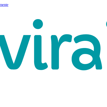
mente